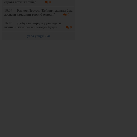
еврога сотишга тайёр
0
16:37
Карлос Пратес: "Кейинги жангда ўша
лаънати камарини тортиб оламан"
0
16:03
Дюбуа ва Уордли ўртасидаги
иккинчи жанг санаси маълум бўлди
0
yana yangiliklar