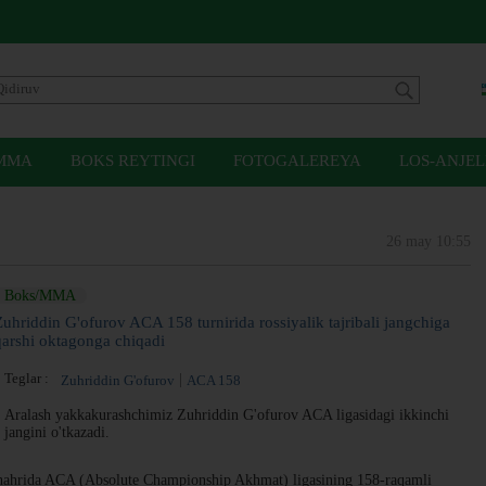
MMA
BOKS REYTINGI
FOTOGALEREYA
LOS-ANJEL
26 may 10:55
Boks/MMA
Zuhriddin G'ofurov ACA 158 turnirida rossiyalik tajribali jangchiga
qarshi oktagonga chiqadi
Teglar :
Zuhriddin G'ofurov
ACA 158
Aralash yakkakurashchimiz Zuhriddin G'ofurov ACA ligasidagi ikkinchi
jangini o'tkazadi.
shahrida ACA (Absolute Championship Akhmat) ligasining 158-raqamli