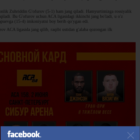
stonlik Zuhriddin G'ofurov (5-1) ham jang qiladi. Hamyurtimizga rossiyalik
qiladi. Bu G'ofurov uchun ACA ligasidagi ikkinchi jang bo'ladi, u o'z
apuevga (15-4) imkoniyatni boy berib qo'ygan edi.
rov ACA ligasida jang qilib, raqibi ustidan g'alaba qozongan ilk