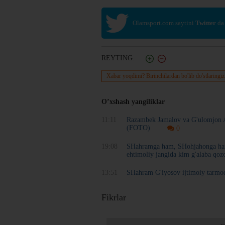
Olamsport.com saytini
Twitter
da
REYTING:
Xabar yoqdimi? Birinchilardan bo'lib do'stlaringiz
O’xshash yangiliklar
11:11
Razambek Jamalov va G'ulomjon A
(FOTO)
0
19:08
SHahramga ham, SHohjahonga ham
ehtimoliy jangida kim g'alaba qozo
13:51
SHahram G'iyosov ijtimoiy tarmoq
Fikrlar