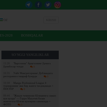
OZ
KIRISH
ES-2028
BOSHQALAR
SO’NGGI YANGILIKLAR
11:26
"Барселона" Араухонинг ўрнига
ўринбосар топди
0
10:55
Уайт Макгрегорнинг Дублиндаги
ресторанига ташриф буюрди
0
10:18
Mangu Professional League 4
турнирининг яна бир жанги тасдиқланди +
ПОСТЕР
0
09:44
"Жаҳон чемпиони бўлишимга саккиз
кун қолди" — Гэрри Махачев билан
жангигача бўлган кунларни санамоқда +
ФОТО
0