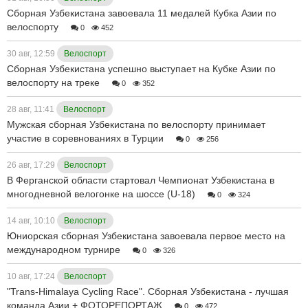
Сборная Узбекистана завоевала 11 медалей Кубка Азии по
велоспорту
0
452
30 авг, 12:59
Велоспорт
Сборная Узбекистана успешно выступает на Кубке Азии по
велоспорту на треке
0
352
28 авг, 11:41
Велоспорт
Мужская сборная Узбекистана по велоспорту принимает
участие в соревнованиях в Турции
0
256
26 авг, 17:29
Велоспорт
В Ферганской области стартовал Чемпионат Узбекистана в
многодневной велогонке на шоссе (U-18)
0
324
14 авг, 10:10
Велоспорт
Юниорская сборная Узбекистана завоевала первое место на
международном турнире
0
326
10 авг, 17:24
Велоспорт
"Trans-Himalaya Cycling Race". Сборная Узбекистана - лучшая
команда Азии + ФОТОРЕПОРТАЖ
0
472