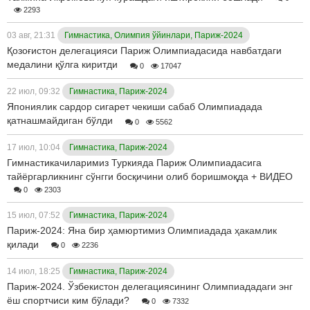
2293
03 авг, 21:31
Гимнастика, Олимпия ўйинлари, Париж-2024
Қозоғистон делегацияси Париж Олимпиадасида навбатдаги
медалини қўлга киритди
0
17047
22 июл, 09:32
Гимнастика, Париж-2024
Япониялик сардор сигарет чекиши сабаб Олимпиадада
қатнашмайдиган бўлди
0
5562
17 июл, 10:04
Гимнастика, Париж-2024
Гимнастикачиларимиз Туркияда Париж Олимпиадасига
тайёргарликнинг сўнгги босқичини олиб боришмоқда + ВИДЕО
0
2303
15 июл, 07:52
Гимнастика, Париж-2024
Париж-2024: Яна бир ҳамюртимиз Олимпиадада ҳакамлик
қилади
0
2236
14 июл, 18:25
Гимнастика, Париж-2024
Париж-2024. Ўзбекистон делегациясининг Олимпиададаги энг
ёш спортчиси ким бўлади?
0
7332