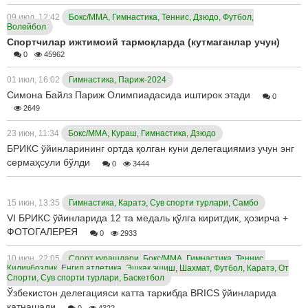
09 июл, 12:42
Бокс/ММА, Гимнастика, Теннис, Дзюдо, Футбол,
Волейбол
Спортчилар ижтимоий тармоқларда (кутмаганлар учун)
0
45962
01 июл, 16:02
Гимнастика, Париж-2024
Симона Байлз Париж Олимпиадасида иштирок этади
0
2649
23 июн, 11:34
Бокс/ММА, Кураш, Гимнастика, Дзюдо
БРИКС ўйинларининг ортда қолган куни делегациямиз учун энг
сермаҳсули бўлди
0
3444
15 июн, 13:35
Гимнастика, Каратэ, Сув спорти турлари, Самбо
VI БРИКС ўйинларида 12 та медаль қўлга киритдик, ҳозирча +
ФОТОГАЛЕРЕЯ
0
2933
10 июн, 22:05
Спорт курашлари, Бокс/ММА, Гимнастика, Теннис,
Қиличбозлик, Енгил атлетика, Эшкак эшиш, Шахмат, Футбол, Каратэ, От
Спорти, Сув спорти турлари, Баскетбол
Ўзбекистон делегацияси катта таркибда BRICS ўйинларида
қатнашади
0
4322