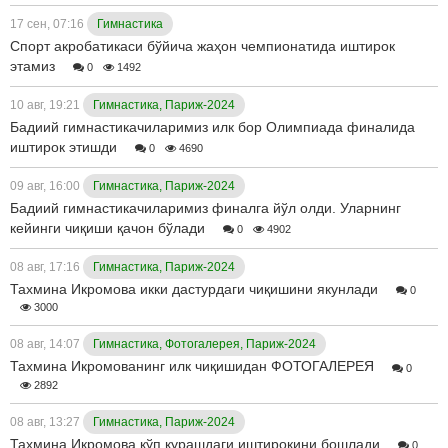
17 сен, 07:16
Гимнастика
Cпорт акробатикаси бўйича жаҳон чемпионатида иштирок
этамиз
0
1492
10 авг, 19:21
Гимнастика, Париж-2024
Бадиий гимнастикачиларимиз илк бор Олимпиада финалида
иштирок этишди
0
4690
09 авг, 16:00
Гимнастика, Париж-2024
Бадиий гимнастикачиларимиз финалга йўл олди. Уларнинг
кейинги чиқиши қачон бўлади
0
4902
08 авг, 17:16
Гимнастика, Париж-2024
Тахмина Икромова икки дастурдаги чиқишини якунлади
0
3000
08 авг, 14:07
Гимнастика, Фотогалерея, Париж-2024
Тахмина Икромованинг илк чиқишидан ФОТОГАЛЕРЕЯ
0
2892
08 авг, 13:27
Гимнастика, Париж-2024
Тахмина Икромова кўп курашдаги иштирокини бошлади
0