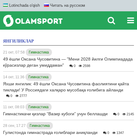
Lotinchada o'qish
Читать на русском
ЯНГИЛИКЛАР
21 окт, 07:58
Гимнастика
49 ёшли Оксана Чусовитина — "Мени 2028 йилги Олимпиадада
кўрасизлар деган умиддаман"
0
2598
14 окт, 11:36
Гимнастика
Яхши янгилик: 49 ёшли Оксана Чусовитина фаолиятини қайта
тиклади! У Россиядаги халқаро мусобақа ғолибига айланди
0
2777
11 окт, 08:03
Гимнастика
Гимнастикачи қизлар “Вазир кубоги” учун беллашди
0
2145
28 сен, 17:27
Гимнастика
Гулистонда гимнастрада ғолиблари аниқланди
0
1347