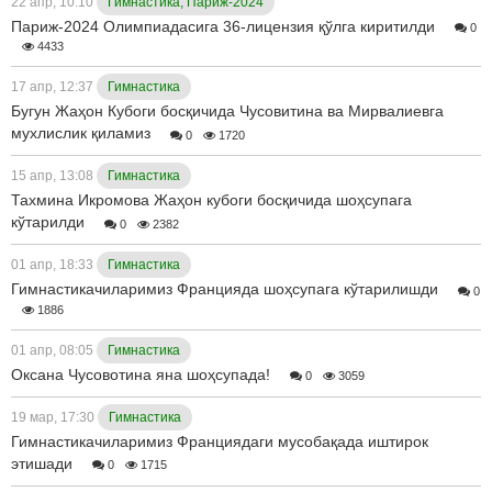
22 апр, 10:10
Гимнастика, Париж-2024
Париж-2024 Олимпиадасига 36-лицензия қўлга киритилди
0
4433
17 апр, 12:37
Гимнастика
Бугун Жаҳон Кубоги босқичида Чусовитина ва Мирвалиевга
мухлислик қиламиз
0
1720
15 апр, 13:08
Гимнастика
Тахмина Икромова Жаҳон кубоги босқичида шоҳсупага
кўтарилди
0
2382
01 апр, 18:33
Гимнастика
Гимнастикачиларимиз Францияда шоҳсупага кўтарилишди
0
1886
01 апр, 08:05
Гимнастика
Оксана Чусовотина яна шоҳсупада!
0
3059
19 мар, 17:30
Гимнастика
Гимнастикачиларимиз Франциядаги мусобақада иштирок
этишади
0
1715