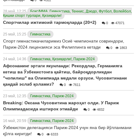
28 май, 12:25
Бокс/ММА, Гимнастика, Теннис, Дзюдо, Футбол, Волейбол,
Қишки спорт турлари, Қизиқарли!
Спортчилар ижтимоий тармоқларда (20+2)
0
47071
25 май, 15:25
Гимнастика
Спорт гимнастикачиларимиз Осиё чемпионати совриндори,
Париж-2024 лицензияси эса Филиппинга кетади
0
1863
24 май, 14:36
Гимнастика, Қизиқарли!, Париж-2024
Афсонанинг эртаги якунланди: Рекордлар, Германияга
кетиш ва Ўзбекистонга қайтиш, байроқдорликдан
"чопилиш" ва Олимпиада медали орзуси. Чусовитинани
қандай эслаб қоламиз?
0
7611
23 май, 12:35
Гимнастика, Париж-2024
Breaking: Оксана Чусовитина жароҳат олди. У Париж
Олимпиадасида иштирок этмайди
0
4832
16 май, 20:59
Гимнастика, Париж-2024
Ўзбекистон делегацияси Париж-2024 учун яна бир йўлланмани
қўлга киритди!
0
6333