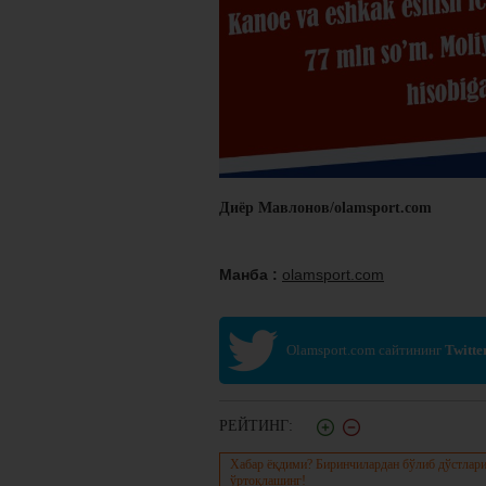
Диёр Мавлонов/olamsport.com
Манба :
olamsport.com
Olamsport.com сайтининг
Twitte
РЕЙТИНГ:
Хабар ёқдими? Биринчилардан бўлиб дўстлари
ўртоқлашинг!