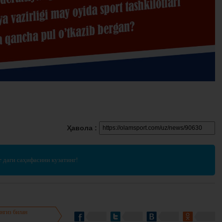
Ҳавола :
r
даги саҳифасини кузатинг!
нгиз билан