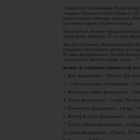
Ўзбекистон Республикаси Молия вазирл
шаҳрида (Франция) бўлиб ўтадиган XX
спортчиларини комплекс тайёрлаш тўғр
пул маблағларини ўтказиб келмоқда.
Қувонарлиси, бу очиқ тарзда эълон қи
тайёргарлик кўраётган 22 та спорт фе
Маълум бўлишича, Молия вазирлиги бу
ўтказиши учун умумий ҳисобда 23 млрд,
& Canoe федерациясига ўтказиб берилган
ассосиацияси ҳисобига тўғри келди - 77
Келинг, бу маблағни ташкилотлар ке
1. Бокс федерацияси - 783 млн, 936 мин
2. Спорт курашлари ассосиацияси - 1 мл
3. Велосипед спорти федерацияси - 2 мл
4. Дзюдо федерацияси - 1 млрд, 592 млн
5. Гимнастика федерацияси - 1 млрд, 77
6. Rowing & Canoe федерацияси - 3 млрд
7. Енгил атлетика федерацияси - 2 млрд
8. Сузиш федерацияси - 472 млн, 979 ми