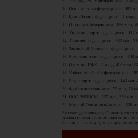
9. Таэквондо WTF федерацияси - 2 млрд
10. Оғир атлетика федерацияси - 987 мл
11. Қиличбозлик федерацияси - 1 млрд, 
12. От спорти федерацияси - 856 млн, 4
13. Ўқ отиш спорти федерацияси - 117 м
14. Триатлон федерацияси - 532 млн, 31
15. Замонавий бешкураш федерацияси - 
16. Камондан отиш федерацияси - 608 м
17. Олимпик ПФК - 1 млрд, 490 млн, 23
18. Ўзбекистон Регби федерацияси - 18
19. Рақс спорти федерацияси - 143 млн 
20. Футбол ассосиацияси - 77 млн, 78 м
21. ООО РНПЦСМ - 127 млн, 553 минг-у
22. Миллий Олимпия қўмитаси - 538 млн
Бу суммадан ташқари, Олимпия спорт т
жамоа спортчиларининг махсус анжом в
боғлиқ харажатлар ҳам вазирликнинг т