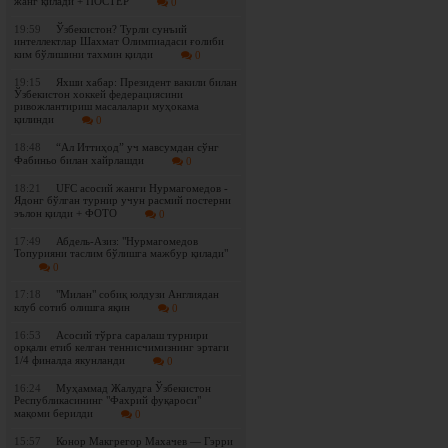
жанг қилади + ПОСТЕР
0
19:59
Ўзбекистон? Турли сунъий
интеллектлар Шахмат Олимпиадаси ғолиби
ким бўлишини тахмин қилди
0
19:15
Яхши хабар: Президент вакили билан
Ўзбекистон хоккей федерациясини
ривожлантириш масалалари муҳокама
қилинди
0
18:48
“Ал Иттиҳод” уч мавсумдан сўнг
Фабиньо билан хайрлашди
0
18:21
UFC асосий жанги Нурмагомедов -
Ядонг бўлган турнир учун расмий постерни
эълон қилди + ФОТО
0
17:49
Абдель-Азиз: "Нурмагомедов
Топурияни таслим бўлишга мажбур қилади"
0
17:18
"Милан" собиқ юлдузи Англиядан
клуб сотиб олишга яқин
0
16:53
Асосий тўрга саралаш турнири
орқали етиб келган теннисчимизнинг эртаги
1/4 финалда якунланди
0
16:24
Муҳаммад Жалудга Ўзбекистон
Республикасининг "Фахрий фуқароси"
мақоми берилди
0
15:57
Конор Макгрегор Махачев — Гэрри