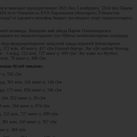
иги мамлакат президентининг 2021 йил 5 ноябрдаги "2024 йил Париж
XIII ёзги Олимпия ва XVII Паралимпия ўйинларига Ўзбекистон
исида"ги қарорига мувофиқ бюджет ҳисобидаги спорт ташкилотларига
линиб келмоқда. Вазирлик май ойида Париж Олимпиадасига
дерацияси ва ташкилотларнинг пул бўйича талабномаларини қондирди.
 ойда федерацияларнинг маҳаллий ҳамда хорижий йиғинларини
 372 млн, 49 млн-у, 417 сўм ўтказиб берган. Энг кўп маблағ Rowing
 - 3 млрд, 152 млн, 727 минг-у, 699 сўм. Энг ками эса Футбол
 млн, 78 минг-у, 400 сўм.
симида бўлиб чиқамиз.
г-у, 592 сўм
рд, 361 млн, 141 минг-у, 146 сўм
рд, 175 млн, 856 минг-у, 346 сўм
 сўм, 832 минг-у, 26 сўм
8 млн, 264 минг-у, 874 сўм
, 152 млн, 727 минг-у, 699 сўм
, 381 млн, 243 минг-у, 767 сўм
нг-у, 284 сўм