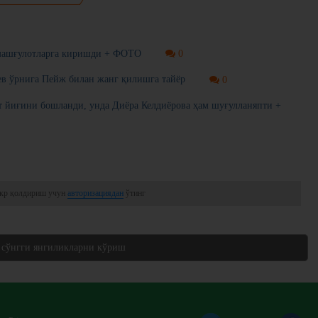
 машғулотларга киришди + ФОТО
0
ев ўрнига Пейж билан жанг қилишга тайёр
0
т йиғини бошланди, унда Диёра Келдиёрова ҳам шуғулланяпти +
кр қолдириш учун
авторизациядан
ўтинг
 сўнгги янгиликларни кўриш