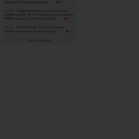
жангига ўз тахминини айтди
0
15:33
Инфантинонинг кечирим сўраши
камлик қилади: Футболчилар касаба уюшмаси
ФИФА олдига тўртта талаб қўйди
0
14:52
БУМ! Роберт Уиттакер Богдан
Гусков билан жанг қилиш ниятида!
0
яна янгиликлар