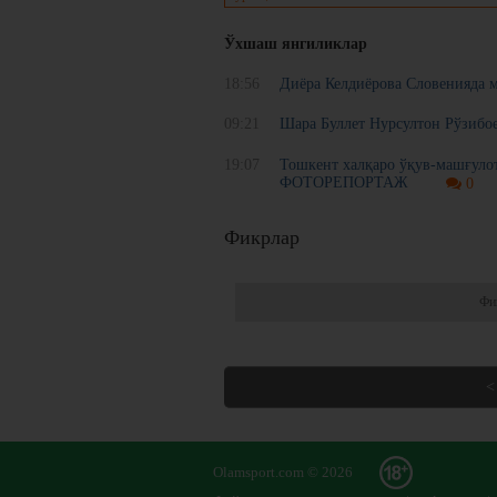
Ўхшаш янгиликлар
18:56
Диёра Келдиёрова Словенияда
09:21
Шара Буллет Нурсултон Рўзибо
19:07
Тошкент халқаро ўқув-машғуло
ФОТОРЕПОРТАЖ
0
Фикрлар
Фи
<
Olamsport.com © 2026