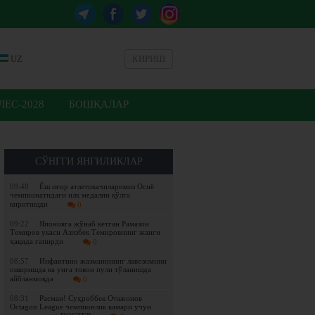
UZ
КИРИШ
ЕС-2028
БОШҚАЛАР
СЎНГГИ ЯНГИЛИКЛАР
09:48
Ёш оғир атлетикачиларимиз Осиё
чемпионатидаги илк медални қўлга
киритишди
0
09:22
Японияга жўнаб кетган Рамазон
Темиров укаси Азизбек Темировнинг жанги
ҳақида гапирди
0
08:57
Инфантино жазманининг лавозимини
оширишда ва унга товон пули тўланишда
айбланмоқда
0
08:31
Расман! Суҳроббек Отажонов
Octagon League чемпионлик камари учун