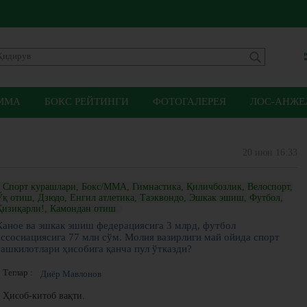
ММА
БОКС РЕЙТИНГИ
ФОТОГАЛЕРЕЯ
ЛОС-АНЖЕЛ
20 июн 16:33
Спорт курашлари, Бокс/ММА, Гимнастика, Қиличбозлик, Велоспорт,
Ўқ отиш, Дзюдо, Енгил атлетика, Таэквондо, Эшкак эшиш, Футбол,
Қизиқарли!, Камондан отиш
Каное ва эшкак эшиш федерациясига 3 млрд, футбол
ассосиациясига 77 млн сўм. Молия вазирлиги май ойида спорт
ташкилотлари ҳисобига қанча пул ўтказди?
Теглар :
Диёр Мавлонов
Ҳисоб-китоб вақти.