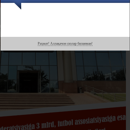
Раҳмат! Аллақачон сизлар биланман!