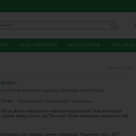
ММА
БОКС РЕЙТИНГИ
ФОТОГАЛЕРЕЯ
ЛОС-АНЖЕЛ
10 июн 12:29
Футбол
Бугун Осиё Кубогига саралаш ўйинлари бўлиб ўтади
Теглар :
Туркманистон
Осиё Кубоги
Тожикистон
Бугун Жаҳон чемпионати саралаш босқичининг Осиё минтақаси
учинчи раунд сўнгги тур ўйинлари бўлиб ўтишидан хабарингиз бор.
собақасига ҳам саралаш давом эттирилади. Маълумот учун, 2027