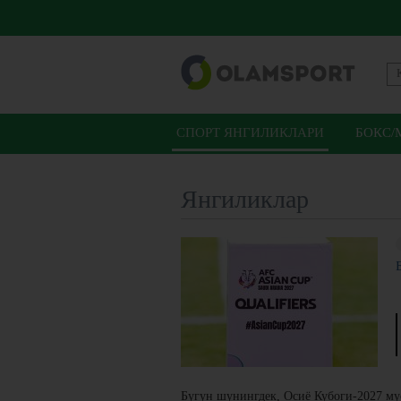
СПОРТ ЯНГИЛИКЛАРИ
БОКС/
Янгиликлар
Бугун шунингдек, Осиё Кубоги-2027 му