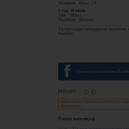
Малайзия - Непал 2:0
2-тур. 10 июнь
Лаос - Непал
Малайзия - Вьетнам
Ўз гуруҳларда пешқадамлик қилаётган 
Вьетнам.
Olamsport.com сайтининг
Faceb
РЕЙТИНГ:
Хабар ёқдими? Биринчилардан бўлиб дўстлари
ўртоқлашинг!
Ўхшаш янгиликлар