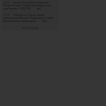
08:31
Расман! Суҳроббек Отажонов
Octagon League чемпионлик камари учун
жанг қилади + ПОСТЕР
0
19:59
Ўзбекистон? Турли сунъий
интеллектлар Шахмат Олимпиадаси ғолиби
ким бўлишини тахмин қилди
0
яна янгиликлар