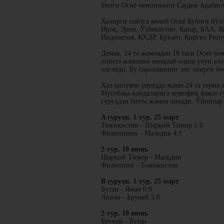
йилги Осиё чемпионати Саудия Арабист
Ҳозирги пайтга келиб Осиё Кубоги йўл
Ироқ, Эрон, Ўзбекистон, Қатар, БАА, 
Индонезия, КХДР, Қувайт, Қирғиз Респ
Демак, 24 та жамоадан 18 таси Осиё ч
олтита жамоани аниқлаб олиш учун алоҳ
олганди. Бу саралашнинг энг охирги бо
Ҳал қилувчи раундда жами 24 та терма 
Мусобақа қоидаларига мувофиқ фақат г
гуруҳдан битта жамоа чиқади. Ўйинлар 
A гуруҳи. 1-тур. 25 март
Тожикистон - Шарқий Тимор 1:0
Филиппиин - Мальдив 4:1
2-тур. 10 июнь
Шарқий Тимор - Мальдив
Филиппин - Тожикистон
B гуруҳи. 1-тур. 25 март
Бутан - Яман 0:0
Ливан - Бруней 5:0
2-тур. 10 июнь
Бруней - Бутан