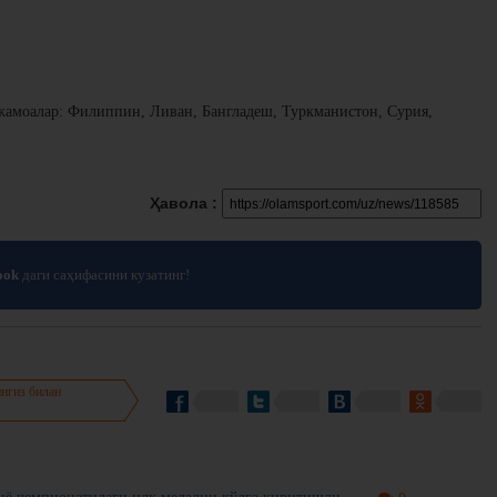
жамоалар: Филиппин, Ливан, Бангладеш, Туркманистон, Сурия,
Ҳавола :
ook
даги саҳифасини кузатинг!
нгиз билан