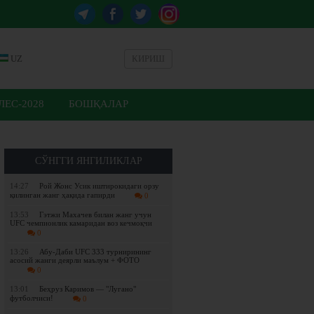
UZ
КИРИШ
ЕС-2028
БОШҚАЛАР
СЎНГГИ ЯНГИЛИКЛАР
14:27
Рой Жонс Усик иштирокидаги орзу
қилинган жанг ҳақида гапирди
0
13:53
Гэтжи Махачев билан жанг учун
UFC чемпионлик камаридан воз кечмоқчи
0
13:26
Абу-Даби UFC 333 турнирининг
асосий жанги деярли маълум + ФОТО
0
13:01
Беҳруз Каримов — "Лугано"
футболчиси!
0