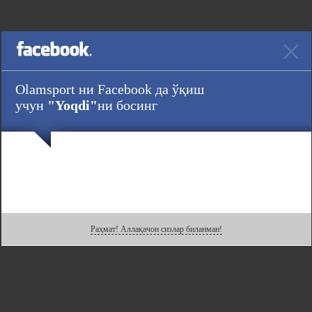
Olamsport ни Facebook да ўқиш
учун
"Yoqdi"
ни босинг
Раҳмат! Аллақачон сизлар биланман!