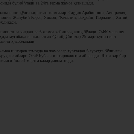
онида бўлиб ўтади ва 24та терма жамоа қатнашади.
ланмасини қўлга киритган жамоалар: Саудия Арабистони, Австралия,
Япония, Жанубий Корея, Уммон, Фаластин, Баҳрайн, Иордания, Хитой,
убликаси.
емпионатига чиққан ва 6 жамоа кейинроқ аниқ бўлади. ОФК мана шу
ида мусобақа ташкил этган бўлиб, ўйинлар 25 март куни старт
сқичи ҳисобланади.
жамоа иштирок этмоқда ва жамоалар тўрттадан 6 гуруҳга бўлинган.
уруҳ ғолиблари Осиё Кубоги иштирокчисига айланади. Яъни ҳар бир
келаси йил 31 мартга қадар давом этади.