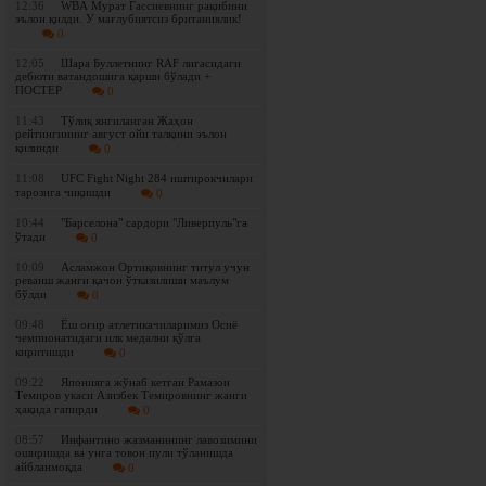
12:36
WBА Мурат Гассиевнинг рақибини
эълон қилди. У мағлубиятсиз британиялик!
0
12:05
Шара Буллетнинг RAF лигасидаги
дебюти ватандошига қарши бўлади +
ПОСТЕР
0
11:43
Tўлиқ янгиланган Жаҳон
рейтингининг август ойи талқини эълон
қилинди
0
11:08
UFC Fight Night 284 иштирокчилари
тарозига чиқишди
0
10:44
"Барселона" сардори "Ливерпуль"га
ўтади
0
10:09
Асламжон Ортиқовнинг титул учун
реванш жанги қачон ўтказилиши маълум
бўлди
0
09:48
Ёш оғир атлетикачиларимиз Осиё
чемпионатидаги илк медални қўлга
киритишди
0
09:22
Японияга жўнаб кетган Рамазон
Темиров укаси Азизбек Темировнинг жанги
ҳақида гапирди
0
08:57
Инфантино жазманининг лавозимини
оширишда ва унга товон пули тўланишда
айбланмоқда
0