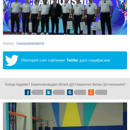
Манба :
t.me/uzbekistanvf
Olamsport.com сайтининг
Twitter
даги саҳифасини
кузатинг!
Хабар ёқдими? Биринчилардан бўлиб дўстларингиз билан ўртоқлашинг!