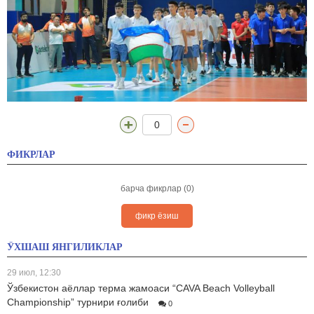
0
ФИКРЛАР
барча фикрлар (0)
фикр ёзиш
ЎХШАШ ЯНГИЛИКЛАР
29 июл, 12:30
Ўзбекистон аёллар терма жамоаси “CAVA Beach Volleyball
Championship” турнири ғолиби
0