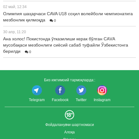
02 май, 12:34
Олимпия шаҳарчаси CAVA U18 соҳил волейболи чемпионатига
мезбонлик қилмоқда
0
30 апр, 11:20
Ана холос! Покистонда ўтказилиши керак бўлган CАVА
мусобақаси мезбонлиги сиёсий сабаб туфайли Ўзбекистонга
берилди
0
Биз ижтимоий тармоқларда::
Telegram
Facebook
Twitter
Instagram
Фойдаланувчи шартномаси
Алоқа