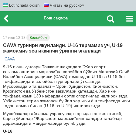
Lotinchada o'qish
Читать на русском
Бош саҳифа
17 июн 12:18
Волейбол
CAVA турнири якунланди. U-16 термамиз уч, U-19
жамоамиз эса иккинчи ўринни эгаллади
CAVA
9-16 июнь кунлари Тошкент шаҳридаги "Жар спорт
соғломлаштириш маркази"да волейбол бўйича Марказий Осиё
Волейбол Ассоциацияси (CAVA) томонидан U-16 ва U-19 ёш
тоифаларидаги волейбол турнирлари ўтказилди.
Мусобақада 5 та давлат – Эрон, Ҳиндистон, Қирғизистон,
Қозоғистон ва Ўзбекистон вакиллари қатнашди. Ҳар икки
тоифада жами 130 нафардан ортиқ спортчилар иштирок этди.
Ўзбекистон терма жамоаси бу йил ҳар икки ёш тоифасида икки
тадан жамоа билан (U-16 ва U-19) иштирок этди.
Мусобақалар айланма учрашувлар тарзида ташкил этилиб,
барча ўйинлар "Жар спорт маркази"нинг халқаро талаблар
даражасидаги майдонларида бўлиб ўтди.
U-16