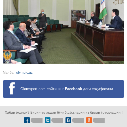
Манба :
olympic.uz
Olamsport.com сайтининг
Facebook
даги саҳифасини
кузатинг!
Хабар ёқдими? Биринчилардан бўлиб дўстларингиз билан ўртоқлашинг!