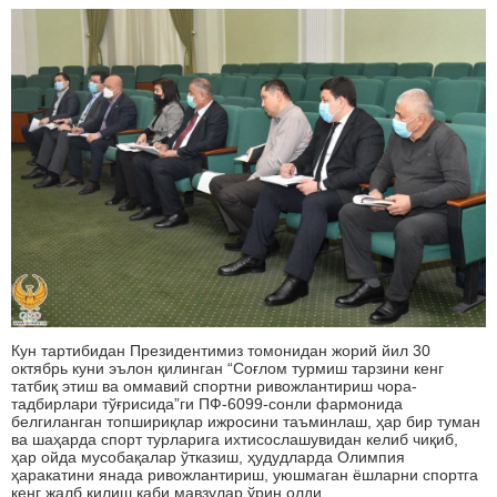
Кун тартибидан Президентимиз томонидан жорий йил 30
октябрь куни эълон қилинган “Соғлом турмиш тарзини кенг
татбиқ этиш ва оммавий спортни ривожлантириш чора-
тадбирлари тўғрисида”ги ПФ-6099-сонли фармонида
белгиланган топшириқлар ижросини таъминлаш, ҳар бир туман
ва шаҳарда спорт турларига ихтисослашувидан келиб чиқиб,
ҳар ойда мусобақалар ўтказиш, ҳудудларда Олимпия
ҳаракатини янада ривожлантириш, уюшмаган ёшларни спортга
кенг жалб қилиш каби мавзулар ўрин олди.