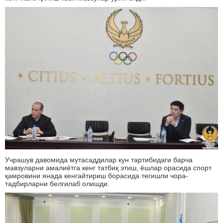
Учрашув давомида мутасаддилар кун тартибидаги барча
мавзуларни амалиётга кенг татбиқ этиш, ёшлар орасида спорт
қамровини янада кенгайтириш борасида тегишли чора-
тадбирларни белгилаб олишди.