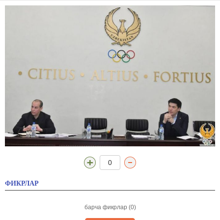
0
ФИКРЛАР
барча фикрлар (0)