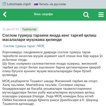
Lotinchada o'qish
Читать на русском
Бош саҳифа
12 дек 07:23
Тадбирлар
Cоғлом турмуш тарзини янада кенг тарғиб қилиш
масалалари муҳокама қилинди
Соғлом турмуш тарзи
МОҚ
Коронавирус пандемияси даврида соғлом турмуш тарзи
тарғиботи нечоғлик муҳим аҳамият касб этиши яна бир карра ўз
исботини топди.
Шу боис халқимиз саломатлигини янада ошириш, жисмоний
тарбия ва спорт билан аҳолининг барча қатламларини қамраб
олиш бугунги куннинг муҳим масалаларидан бири бўлиб
қолмоқда.
МОҚ раҳбарияти Тошкент шаҳар Жисмоний тарбия ва спорт,
Халқ таълими, Мактабгача таълим, Соғлиқни сақлаш
бошқармалари ва Касаба уюшмалари ташкилотларининг
мутасаддилари билан ушбу масалаларни муҳокама қилиш
юзасидан учрашув ўтказди. Унда МОҚ номидан Бош котиб
Ойбек Касимов ҳамда Қўмита раиси ўринбосари в.б. Шерзод
Ташматов қатнашди.