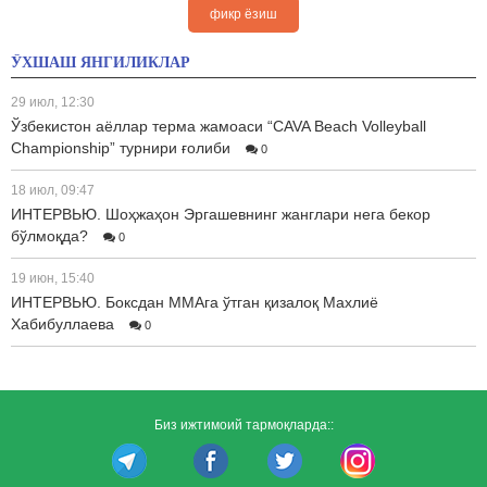
фикр ёзиш
ЎХШАШ ЯНГИЛИКЛАР
29 июл, 12:30
Ўзбекистон аёллар терма жамоаси “CAVA Beach Volleyball
Championship” турнири ғолиби
0
18 июл, 09:47
ИНТЕРВЬЮ. Шоҳжаҳон Эргашевнинг жанглари нега бекор
бўлмоқда?
0
19 июн, 15:40
ИНТЕРВЬЮ. Боксдан ММАга ўтган қизалоқ Махлиё
Хабибуллаева
0
Биз ижтимоий тармоқларда::