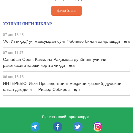
фикр ёзиш
ЎХШАШ ЯНГИЛИКЛАР
07 авг, 18:48
“Ал Иттиҳод” уч мавсумдан сўнг Фабиньо билан хайрлашди
0
07 авг, 11:47
Canadian Open. Камилла Раҳимова дунёнинг учинчи
ракеткасига қарши кортга чиқди
0
06 авг, 16:16
ИНТЕРВЬЮ. Икки Президентнинг меҳрини қозониб, дуосини
олган дзюдочи — Ришод Собиров
0
Биз ижтимоий тармоқларда::