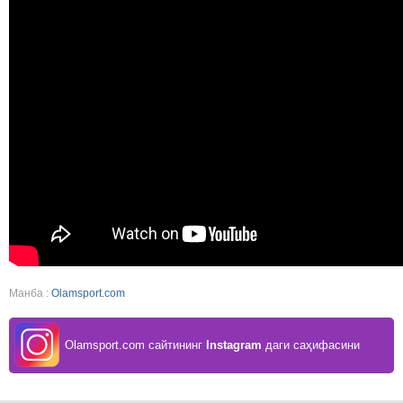
Манба :
Olamsport.com
Olamsport.com сайтининг
Instagram
даги саҳифасини
кузатинг!