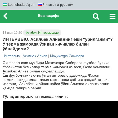
Lotinchada o'qish
Читать на русском
Бош саҳифа
13 июн 19:20
Футбол, Интервьюлар
ИНТЕРВЬЮ. Асилбек Алиевнинг ёши "урилганми"?
У терма жамоада ўзидан кичиклар билан
ўйнайдими?
Интервью
Асилбек Алиев
Моҳичеҳра Собирова
Olamsport.com мухбири Моҳичеҳра Собирова футбол бўйича
Ўзбекистон ўсмирлар терма жамоаси аъзоси, Осиё чемпиони
Асилбек Алиев билан суҳбатлашди.
Ёш футболчимиз очиқ ўтган интервью давомида Жаҳон
чемпионатида олган қизил карточкаси ҳаётига қандай таъсир
қилгани, Асилбекни айнан қайси ўйин Алиевга айлантиргани
ҳақида гапириб берди.
Тўлиқ интервьюни томоша қилинг: