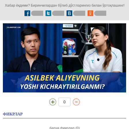
Хабар ёқдими? Биринчилардан бўлиб дўстларингиз билан ўртоқлашинг!
0
ФИКРЛАР
барча фикрлар (0)