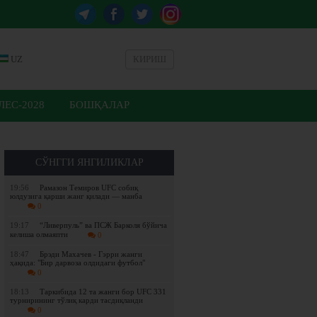
UZ
КИРИШ
ЕС-2028
БОШҚАЛАР
СЎНГГИ ЯНГИЛИКЛАР
19:56
Рамазон Темиров UFC собиқ
юлдузига қарши жанг қилади — манба
0
19:17
“Ливерпуль” ва ПСЖ Барколя бўйича
келиша олмаяпти
0
18:47
Брэди Махачев - Гэрри жанги
ҳақида: "Бир дарвоза олдидаги футбол"
0
18:13
Таркибида 12 та жанги бор UFC 331
турнирининг тўлиқ карди тасдиқланди
0