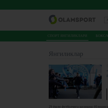
СПОРТ ЯНГИЛИКЛАРИ
БОКС/
Янгиликлар
29 ёшли футболчига қизиқиш бўлишига 