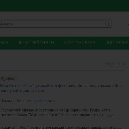
ММА
БОКС РЕЙТИНГИ
ФОТОГАЛЕРЕЯ
ЛОС-АНЖЕЛ
13 май 16:16
Футбол
"Ман Сити" "Реал" қизиқаётган футболчи билан шартномани бир
йилга узайтиришга яқин
Теглар :
Реал
Манчестер Сити
Журналист Маттео Мореттонинг хабар беришича, Родри катта
эҳтимол билан "Манчестер Сити" билан келишувни узайтиради.
қарамай, "Реал" ҳозирча ҳеч қандай расмий қадам ташлагани йўқ ва