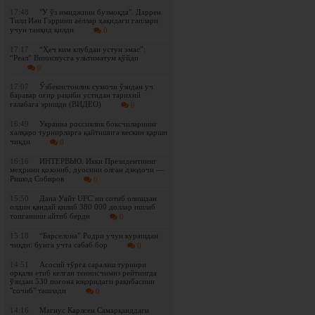
17:48
"У ўз имиджини бузмоқда". Даррен
Тилл Иан Гэррини аёллар ҳақидаги гаплари
учун танқид қилди
0
17:17
“Ҳеч ким клубдан устун эмас”:
“Реал” Винисиусга ультиматум қўйди
0
17:07
Ўзбекистонлик сумочи ўзидан уч
баравар оғир рақиби устидан тарихий
ғалабага эришди (ВИДЕО)
0
16:49
Украина россиялик боксчиларнинг
халқаро турнирларга қайтишига кескин қарши
чиқди
0
16:16
ИНТЕРВЬЮ. Икки Президентнинг
меҳрини қозониб, дуосини олган дзюдочи —
Ришод Собиров
0
15:50
Дана Уайт UFC`ни сотиб олишдан
олдин қандай қилиб 380 000 доллар ишлаб
топганини айтиб берди
0
15:18
“Барселона” Родри учун курашдан
чиқди: бунга учта сабаб бор
0
14:51
Асосий тўрга саралаш турнири
орқали етиб келган теннисчимиз рейтингда
ўзидан 530 поғона юқоридаги рақибасини
"сочиб" ташлади
0
14:16
Магнус Карлсен Самарқанддаги