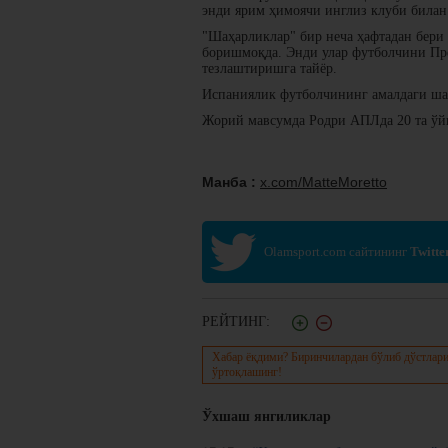
энди ярим ҳимоячи инглиз клуби билан
"Шаҳарликлар" бир неча ҳафтадан бери
боришмоқда. Энди улар футболчини Пр
тезлаштиришга тайёр.
Испаниялик футболчининг амалдаги ша
Жорий мавсумда Родри АПЛда 20 та ўйи
Манба :
x.com/MatteMoretto
Olamsport.com сайтининг
Twitte
РЕЙТИНГ:
Хабар ёқдими? Биринчилардан бўлиб дўстлари
ўртоқлашинг!
Ўхшаш янгиликлар