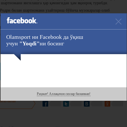
 шартномани янгилашга ҳар қачонгидан ҳам яқинроқ турибди.
 Родри билан шартномани узайтириш бўйича музокаралар олиб
емьер-лигада камида яна бир йил ушлаб қолиш учун жараённи
ртномаси 2027 йилнинг 30 июнига қадар мўлжалланган.
н ўтказиб, 1 та гол уришга эришди.
Olamsport ни Facebook да ўқиш
учун
"Yoqdi"
ни босинг
Ҳавола :
r
даги саҳифасини кузатинг!
Раҳмат! Аллақачон сизлар биланман!
нгиз билан