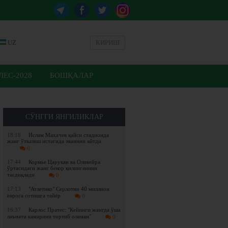
UZ
КИРИШ
ЕС-2028
БОШҚАЛАР
СЎНГГИ ЯНГИЛИКЛАР
18:18
Ислам Махачев қайси стадионда
жанг ўтказиш истагида эканини айтди
0
17:44
Кормье Царукян ва Оливейра
ўртасидаги жанг бекор қилинганини
тасдиқлади
0
17:13
"Атлетико" Серлотни 40 миллион
еврога сотишга тайёр
0
16:37
Карлос Пратес: "Кейинги жангда ўша
лаънати камарини тортиб оламан"
0