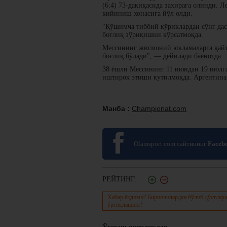
(6:4) 73-дақиқасида захирага олинди. Л
кийиниш хонасига йўл олди.
"Қўшимча тиббий кўриклардан сўнг дас
боғлиқ зўриқишни кўрсатмоқда.
Мессининг жисмоний юкламаларга қай
боғлиқ бўлади", — дейилади баёнотда.
38 ёшли Мессининг 11 июндан 19 июлг
иштирок этиши кутилмоқда. Аргентина 
Манба :
Championat.com
Olamsport.com сайтининг
Faceb
РЕЙТИНГ:
Хабар ёқдими? Биринчилардан бўлиб дўстлари
ўртоқлашинг!