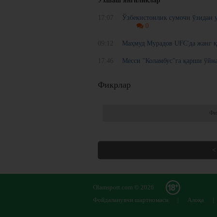
Ўхшаш янгиликлар
17:07
Ўзбекистонлик сумочи ўзидан у
0
09:12
Маҳмуд Мурадов UFC'да жанг қ
17:46
Месси "Коламбус"га қарши ўйн
Фикрлар
Фи
<
Olamsport.com © 2026
Фойдаланувчи шартномаси
|
Алоқа
|