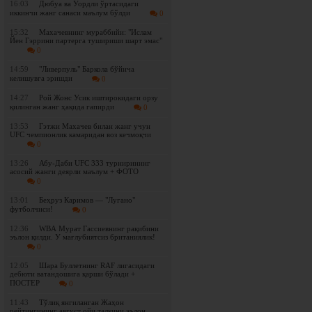
16:03
Дюбуа ва Уордли ўртасидаги
иккинчи жанг санаси маълум бўлди
0
15:32
Махачевнинг мураббийи: "Ислам
Йен Гэррини партерга тушириши шарт эмас"
0
14:59
"Ливерпуль" Баркола бўйича
келишувга эришди
0
14:27
Рой Жонс Усик иштирокидаги орзу
қилинган жанг ҳақида гапирди
0
13:53
Гэтжи Махачев билан жанг учун
UFC чемпионлик камаридан воз кечмоқчи
0
13:26
Абу-Даби UFC 333 турнирининг
асосий жанги деярли маълум + ФОТО
0
13:01
Беҳруз Каримов — "Лугано"
футболчиси!
0
12:36
WBА Мурат Гассиевнинг рақибини
эълон қилди. У мағлубиятсиз британиялик!
0
12:05
Шара Буллетнинг RAF лигасидаги
дебюти ватандошига қарши бўлади +
ПОСТЕР
0
11:43
Tўлиқ янгиланган Жаҳон
рейтингининг август ойи талқини эълон