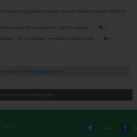
ч баравар оғир рақиби устидан тарихий ғалабага эришди (ВИДЕО)
илиши керак бўлган рақибига "вызов" ташлади
0
айдими? "Интер Майами" мураббийи жавоб берди
0
кр қолдириш учун
авторизациядан
ўтинг
 сўнгги янгиликларни кўриш
Privacy
Telegram
Fa