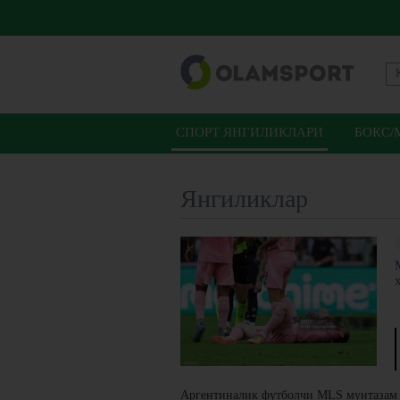
СПОРТ ЯНГИЛИКЛАРИ
БОКС/
Янгиликлар
Аргентиналик футболчи MLS мунтазам