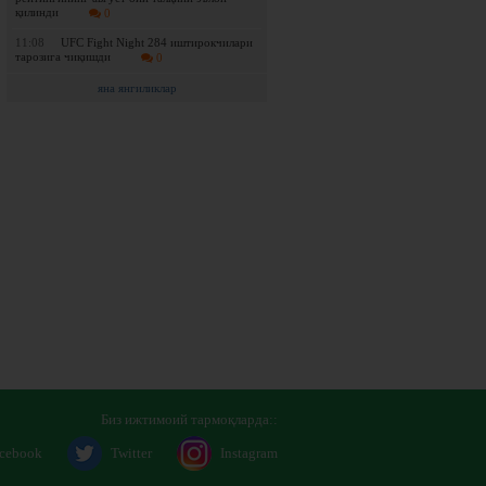
қилинди
0
11:08
UFC Fight Night 284 иштирокчилари
тарозига чиқишди
0
яна янгиликлар
Биз ижтимоий тармоқларда::
cebook
Twitter
Instagram