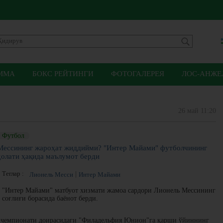
ММА
БОКС РЕЙТИНГИ
ФОТОГАЛЕРЕЯ
ЛОС-АНЖЕЛ
26 май 11:20
Футбол
Мессининг жароҳат жиддийми? "Интер Майами" футболчининг
ҳолати ҳақида маълумот берди
Теглар :
Лионель Месси
Интер Майами
"Интер Майами" матбуот хизмати жамоа сардори Лионель Мессининг
соғлиғи борасида баёнот берди.
 чемпионати доирасидаги "Филадельфия Юнион"га қарши ўйиннинг