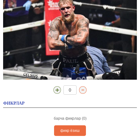
0
ФИКРЛАР
барча фикрлар (0)
фикр ёзиш