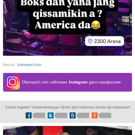
Манба :
olamsport.com
Olamsport.com сайтининг
Instagram
даги саҳифасини
кузатинг!
Хабар ёқдими? Биринчилардан бўлиб дўстларингиз билан ўртоқлашинг!