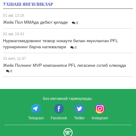
ЎХШАШ ЯНГИЛИКЛАР
01 авг, 13:16
Жейк Пол ММАда дебют қилади
0
01 авг, 10:42
Нурмагомедовнинг тезкор нокаути билан якунланган PFL
турнирининг барча натижалари
0
31 июл, 11:47
Жейк Полнинг MVP компанияси PFL лигасини сотиб олмоқда
0
Биз ижтимоий тармоқларда::
Telegram
Facebook
Twitter
Instagram