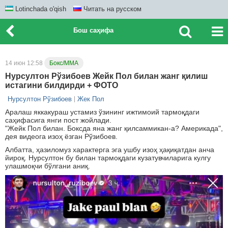
Lotinchada o'qish
Читать на русском
Бош саҳифа
14 июн 12:58
Бокс/ММА
Нурсултон Рўзибоев Жейк Пол билан жанг қилиш
истагини билдирди + ФОТО
Нурсултон Рўзибоев
Жек Пол
Аралаш яккакураш устамиз ўзининг ижтимоий тармоқдаги
саҳифасига янги пост жойлади.
"Жейк Пол билан. Боксда яна жанг қилсаммикан-а? Америкада",
дея видеога изоҳ ёзган Рўзибоев.
Албатта, ҳазиломуз характерга эга ушбу изоҳ ҳақиқатдан анча
йироқ. Нурсултон бу билан тармоқдаги кузатувчиларига кулгу
улашмоқчи бўлгани аниқ.