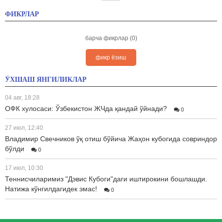
ФИКРЛАР
барча фикрлар (0)
фикр ёзиш
ЎХШАШ ЯНГИЛИКЛАР
04 авг, 18:28
ОФК хулосаси: Ўзбекистон ЖЧда қандай ўйнади?
0
27 июл, 12:40
Владимир Свечников ўқ отиш бўйича Жаҳон кубогида совриндор
бўлди
0
17 июл, 10:30
Теннисчиларимиз "Дэвис Кубоги"даги иштирокини бошлашди.
Натижа кўнгилдагидек эмас!
0