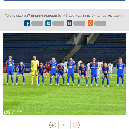
кузатинг!
Хабар ёқдими? Биринчилардан бўлиб дўстларингиз билан ўртоқлашинг!
0