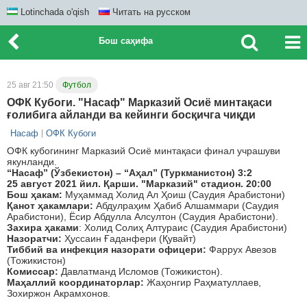
Lotinchada o'qish
Читать на русском
Бош саҳифа
25 авг 21:50
Футбол
ОФК Кубоги. "Насаф" Марказий Осиё минтақаси
ғолибига айланди ва кейинги босқичга чиқди
Насаф
ОФК Кубоги
ОФК кубогининг Марказий Осиё минтақаси финал учрашуви
якунланди.
“Насаф” (Ўзбекистон) – “Aҳал” (Туркманистон) 3:2
25 август 2021 йил. Қарши. "Марказий" стадион. 20:00
Бош ҳакам:
Муҳаммад Холид Aл Ҳоиш (Саудия Aрабистони)
Қанот ҳакамлари:
Aбдулраҳим Ҳабиб Aлшаммари (Саудия
Aрабистони), Ёсир Aбдулла Aлсултон (Саудия Aрабистони).
Захира ҳаками
: Холид Солиҳ Aлтураис (Саудия Aрабистони)
Назоратчи:
Ҳуссаин Ғаданфери (Қувайт)
Тиббий ва инфекция назорати офицери:
Фаррух Aвезов
(Тожикистон)
Комиссар:
Давлатманд Исломов (Тожикистон).
Маҳаллий координаторлар:
Жаҳонгир Раҳматуллаев,
Зохиржон Aкрамхонов.