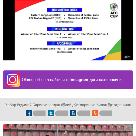
Olamsport.com сайтининг
Instagram
даги саҳифасини
кузатинг!
Хабар ёқдими? Биринчилардан бўлиб дўстларингиз билан ўртоқлашинг!