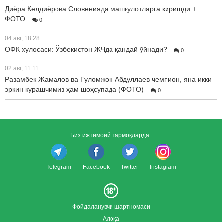
Диёра Келдиёрова Словенияда машғулотларга киришди +
ФОТО
0
04 авг, 18:28
ОФК хулосаси: Ўзбекистон ЖЧда қандай ўйнади?
0
02 авг, 11:11
Разамбек Жамалов ва Ғуломжон Абдуллаев чемпион, яна икки
эркин курашчимиз ҳам шоҳсупада (ФОТО)
0
Биз ижтимоий тармоқларда::
Telegram
Facebook
Twitter
Instagram
Фойдаланувчи шартномаси
Алоқа