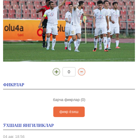
0
ФИКРЛАР
барча фикрлар (0)
фикр ёзиш
ЎХШАШ ЯНГИЛИКЛАР
04 авг, 18:56