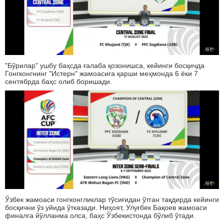
"Бўрилар" ушбу баҳсда ғалаба қозонишса, кейинги босқичда
Гонгконгнинг "Истерн" жамоасига қарши меҳмонда 6 ёки 7
сентябрда баҳс олиб боришади.
Ўзбек жамоаси гонгконгликлар тўсиғидан ўтган тақдирда кейинги
босқични ўз уйида ўтказади. Ниҳоят, Улуғбек Бақоев жамоаси
финалга йўлланма олса, баҳс Ўзбекистонда бўлиб ўтади.