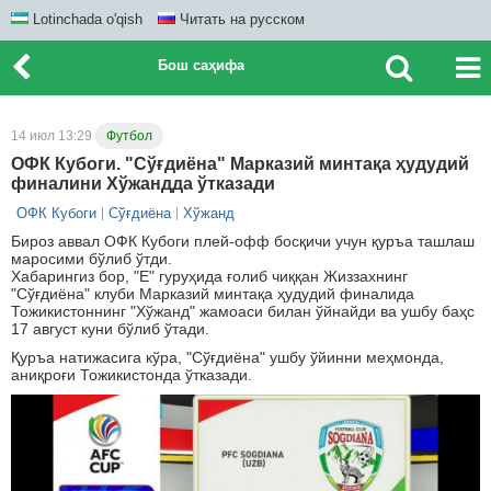
Lotinchada o'qish
Читать на русском
Бош саҳифа
14 июл 13:29
Футбол
ОФК Кубоги. "Сўғдиёна" Марказий минтақа ҳудудий
финалини Хўжандда ўтказади
ОФК Кубоги
Сўғдиёна
Хўжанд
Бироз аввал ОФК Кубоги плей-офф босқичи учун қуръа ташлаш
маросими бўлиб ўтди.
Хабарингиз бор, "E" гуруҳида ғолиб чиққан Жиззахнинг
"Сўғдиёна" клуби Марказий минтақа ҳудудий финалида
Тожикистоннинг "Хўжанд" жамоаси билан ўйнайди ва ушбу баҳс
17 август куни бўлиб ўтади.
Қуръа натижасига кўра, "Сўғдиёна" ушбу ўйинни меҳмонда,
аниқроғи Тожикистонда ўтказади.