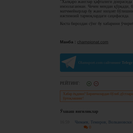
"Халқаро жанглар ҳафталиги доирасида
имзолаганман. Чечен мендан қўрқади, 
матчмейкерлар бу жанг ниҳоят бўлишини
ижтимоий тармоқлардаги саҳифасида.
Коста бироздан сўнг бу хабарини ўчири
Манба :
championat.com
Olamsport.com сайтининг
Teleg
РЕЙТИНГ:
Хабар ёқдими? Биринчилардан бўлиб дўстлари
ўртоқлашинг!
Ўхшаш янгиликлар
16:59
Чимаев, Темиров, Волкановски
0