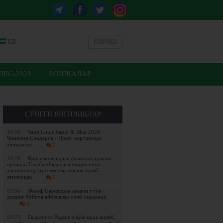
UZ
КИРИШ
ЕС-2028
БОШҚАЛАР
СЎНГГИ ЯНГИЛИКЛАР
10:59
Saint Louis Rapid & Blitz 2026.
Чемпион Синдаров - Прагг партиясида
аниқланди
0
10:28
Қирғизистондаги фожеали ҳалокат
ортидан Ғалаба чўққисига чиқиш учун
алпинистлар рухсатнома олиши талаб
этилмоқда
0
09:56
Жозеф Паркердан кокаин учун
допинг бўйича айбловлар олиб ташланди
0
09:23
Гвардиола Родрига қўнғироқ қилиб,