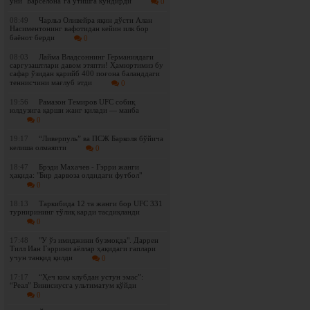
уни "Барселона"га ўтишга кўндирди
0
08:49
Чарльз Оливейра яқин дўсти Алан
Насиментонинг вафотидан кейин илк бор
баёнот берди
0
08:03
Лайма Владсоннинг Германиядаги
саргузаштлари давом этяпти! Ҳамюртимиз бу
сафар ўзидан қарийб 400 поғона баланддаги
теннисчини мағлуб этди
0
19:56
Рамазон Темиров UFC собиқ
юлдузига қарши жанг қилади — манба
0
19:17
“Ливерпуль” ва ПСЖ Барколя бўйича
келиша олмаяпти
0
18:47
Брэди Махачев - Гэрри жанги
ҳақида: "Бир дарвоза олдидаги футбол"
0
18:13
Таркибида 12 та жанги бор UFC 331
турнирининг тўлиқ карди тасдиқланди
0
17:48
"У ўз имиджини бузмоқда". Даррен
Тилл Иан Гэррини аёллар ҳақидаги гаплари
учун танқид қилди
0
17:17
“Ҳеч ким клубдан устун эмас”:
“Реал” Винисиусга ультиматум қўйди
0