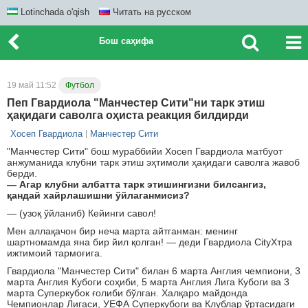
Lotinchada o'qish
Читать на русском
Бош саҳифа
19 май 11:52
Футбол
Пеп Гвардиола "Манчестер Сити"ни тарк этиш
ҳақидаги саволга оҳиста реакция билдирди
Хосеп Гвардиола
Манчестер Сити
"Манчестер Сити" бош мураббийи Хосеп Гвардиола матбуот
анжуманида клубни тарк этиш эҳтимоли ҳақидаги саволга жавоб
берди.
— Агар клубни албатта тарк этишингизни билсангиз,
қандай хайрлашишни ўйлаганмисиз?
— (узоқ ўйланиб) Кейинги савол!
Мен аллақачон бир неча марта айтганман: менинг
шартномамда яна бир йил қолган! — деди Гвардиола CityХтра
ижтимоий тармоғига.
Гвардиола "Манчестер Сити" билан 6 марта Англия чемпиони, 3
марта Англия Кубоги соҳиби, 5 марта Англия Лига Кубоги ва 3
марта Суперкубок ғолиби бўлган. Халқаро майдонда
Чемпионлар Лигаси, УЕФА Суперкубоги ва Клублар ўртасидаги