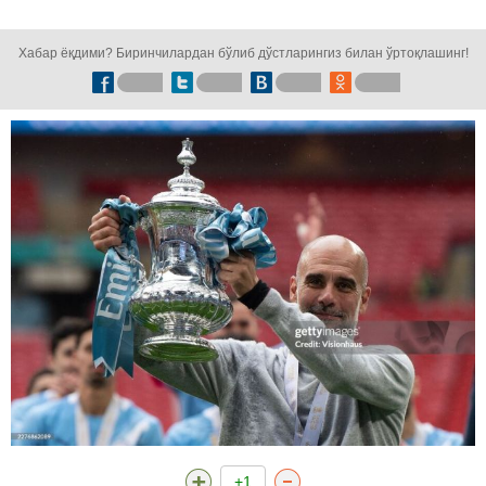
кузатинг!
Хабар ёқдими? Биринчилардан бўлиб дўстларингиз билан ўртоқлашинг!
+1