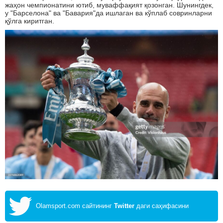
жаҳон чемпионатини ютиб, муваффақият қозонган. Шунингдек,
у "Барселона" ва "Бавария"да ишлаган ва кўплаб совринларни
қўлга киритган.
Olamsport.com сайтининг
Twitter
даги саҳифасини