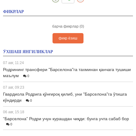
ФИКРЛАР
барча фикрлар (0)
фикр ёзиш
ЎХШАШ ЯНГИЛИКЛАР
07 авг, 11:24
Родрининг трансфери "Барселона"га тахминан қанчага тушиши
маълум
0
07 авг, 09:23
Гвардиола Родрига қўнғироқ қилиб, уни "Барселона"га ўтишга
кўндирди
0
06 авг, 15:18
“Барселона” Родри учун курашдан чиқди: бунга учта сабаб бор
0