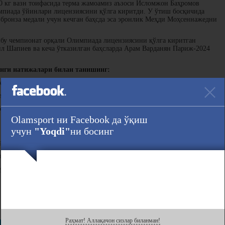
60 кг вазн тоифасида терма жамоамиз аъзоси Исломжон Баҳромов
мпиада ўйинлари лицензиясини қўлга киритди. У ўтиш босқичида
 бронза медали учун кечган баҳсда эса эронлик Меҳди Моҳсеннажедни
у чемпионат орқали Олимпиада лицензиясини қўлга киритган
л Шапиев ва кеча ўтказилган баҳсларда Арам Варданян Париж-2024
нги натижалари билан танишинг:
уҳаммад Шарибжонов 0:7
Стефан Рожер Клемент (Франция)
ев 3:6
Моҳаммедреза Абдулҳамид (Эрон)
ак финал босқичида туркиялик Али Ченгизга мағлуб бўлди. Рақиби
 ўтиш босқичида гиламга чиқади.
Olamsport ни Facebook да ўқиш
учун
"Yoqdi"
ни босинг
али ва Париж-2024 ёзги Олимпиадаси йўлланмасини қўлга киритди
ан (Сербия)
р (Германия).
Ҳавола :
Раҳмат! Аллақачон сизлар биланман!