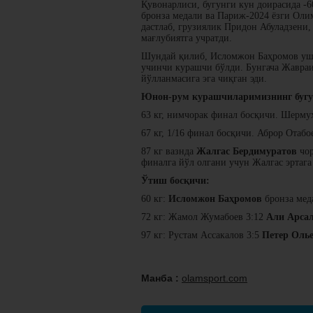
Қувонарлиси, бугунги кун доирасида -
бронза медали ва Париж-2024 ёзги Оли
дастлаб, грузиялик Придон Абуладзени,
мағлубиятга учратди.
Шундай қилиб, Исломжон Баҳромов ушб
учинчи курашчи бўлди. Бунгача Жавраи
йўлланмасига эга чиқган эди.
Юнон-рум курашчиларимизнинг бугу
63 кг, нимчорак финал босқичи. Шерм
67 кг, 1/16 финал босқичи. Аброр Отабо
87 кг вазнда
Жалгас Бердимуратов
чор
финалга йўл олгани учун Жалгас эртага
Ўтиш босқичи:
60 кг:
Исломжон Баҳромов
бронза мед
72 кг: Жамол Жумабоев 3:12
Али Арсал
97 кг: Рустам Ассакалов 3:5
Петер Олье
Манба :
olamsport.com