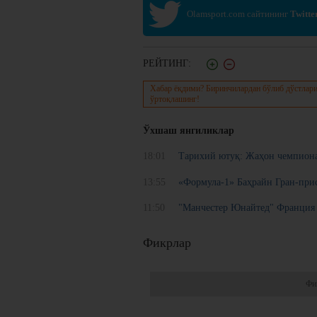
Olamsport.com сайтининг
Twitte
РЕЙТИНГ:
Хабар ёқдими? Биринчилардан бўлиб дўстлари
ўртоқлашинг!
Ўхшаш янгиликлар
18:01
Тарихий ютуқ: Жаҳон чемпиона
13:55
«Формула-1» Баҳрайн Гран-при
11:50
"Манчестер Юнайтед" Франция 
Фикрлар
Фи