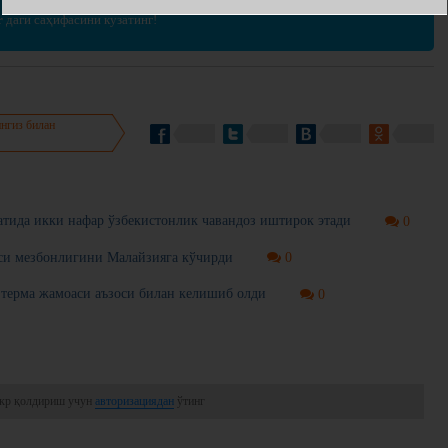
r
даги саҳифасини кузатинг!
нгиз билан
тида икки нафар ўзбекистонлик чавандоз иштирок этади
0
си мезбонлигини Малайзияга кўчирди
0
терма жамоаси аъзоси билан келишиб олди
0
кр қолдириш учун
авторизациядан
ўтинг