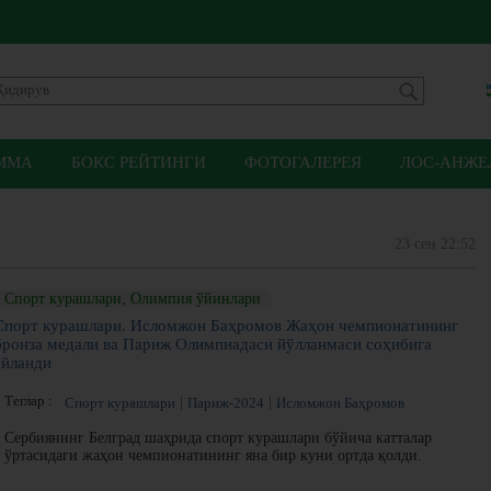
ММА
БОКС РЕЙТИНГИ
ФОТОГАЛЕРЕЯ
ЛОС-АНЖЕЛ
23 сен 22:52
Спорт курашлари, Олимпия ўйинлари
Спорт курашлари. Исломжон Баҳромов Жаҳон чемпионатининг
бронза медали ва Париж Олимпиадаси йўлланмаси соҳибига
айланди
Теглар :
Спорт курашлари
Париж-2024
Исломжон Баҳромов
Сербиянинг Белград шаҳрида спорт курашлари бўйича катталар
ўртасидаги жаҳон чемпионатининг яна бир куни ортда қолди.