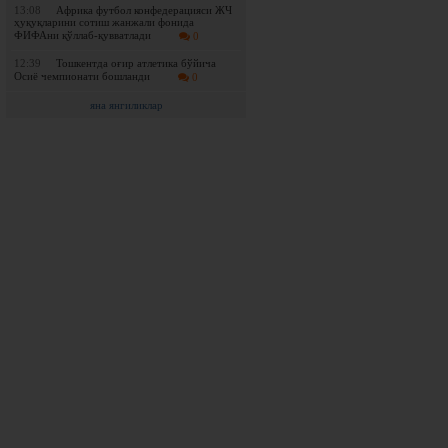
13:08
Африка футбол конфедерацияси ЖЧ
ҳуқуқларини сотиш жанжали фонида
ФИФАни қўллаб-қувватлади
0
12:39
Тошкентда оғир атлетика бўйича
Осиё чемпионати бошланди
0
яна янгиликлар