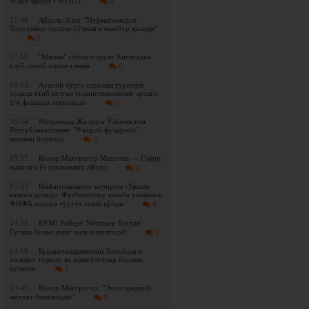
эълон қилди + ФОТО
0
17:49
Абдель-Азиз: "Нурмагомедов
Топурияни таслим бўлишга мажбур қилади"
0
17:18
"Милан" собиқ юлдузи Англиядан
клуб сотиб олишга яқин
0
16:53
Асосий тўрга саралаш турнири
орқали етиб келган теннисчимизнинг эртаги
1/4 финалда якунланди
0
16:24
Муҳаммад Жалудга Ўзбекистон
Республикасининг "Фахрий фуқароси"
мақоми берилди
0
15:57
Конор Макгрегор Махачев — Гэрри
жангига ўз тахминини айтди
0
15:33
Инфантинонинг кечирим сўраши
камлик қилади: Футболчилар касаба уюшмаси
ФИФА олдига тўртта талаб қўйди
0
14:52
БУМ! Роберт Уиттакер Богдан
Гусков билан жанг қилиш ниятида!
0
14:19
Курашчиларимизни Хитойдаги
халқаро турнир ва машғулотлар йиғини
кутяпти
0
13:45
Конор Макгрегор: "Энди ҳақиқий
меҳнат бошланади"
0