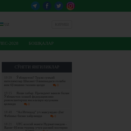
UZ
КИРИШ
ЕС-2028
БОШҚАЛАР
СЎНГГИ ЯНГИЛИКЛАР
19:59
Ўзбекистон? Турли сунъий
интеллектлар Шахмат Олимпиадаси ғолиби
ким бўлишини тахмин қилди
0
19:15
Яхши хабар: Президент вакили билан
Ўзбекистон хоккей федерациясини
ривожлантириш масалалари муҳокама
қилинди
0
18:48
“Ал Иттиҳод” уч мавсумдан сўнг
Фабиньо билан хайрлашди
0
18:21
UFC асосий жанги Нурмагомедов -
Ядонг бўлган турнир учун расмий постерни