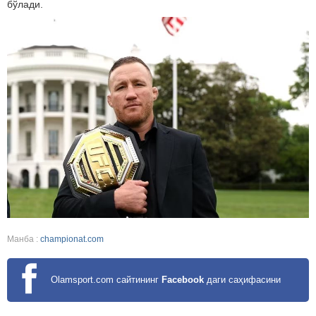
бўлади.
Манба :
championat.com
Olamsport.com сайтининг
Facebook
даги саҳифасини