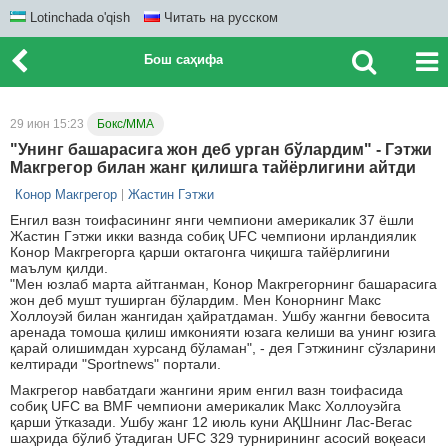
Lotinchada o'qish
Читать на русском
Бош саҳифа
29 июн 15:23
Бокс/ММА
"Унинг башарасига жон деб урган бўлардим" - Гэтжи
Макгрегор билан жанг қилишга тайёрлигини айтди
Конор Макгрегор
Жастин Гэтжи
Енгил вазн тоифасининг янги чемпиони америкалик 37 ёшли
Жастин Гэтжи икки вазнда собиқ UFC чемпиони ирландиялик
Конор Макгрегорга қарши октагонга чиқишга тайёрлигини
маълум қилди.
"Мен юзлаб марта айтганман, Конор Макгрегорнинг башарасига
жон деб мушт туширган бўлардим. Мен Конорнинг Макс
Холлоуэй билан жангидан ҳайратдаман. Ушбу жангни бевосита
аренада томоша қилиш имконияти юзага келиши ва унинг юзига
қарай олишимдан хурсанд бўламан", - дея Гэтжининг сўзларини
келтиради "Sportnews" портали.
Макгрегор навбатдаги жангини ярим енгил вазн тоифасида
собиқ UFC ва BMF чемпиони америкалик Макс Холлоуэйга
қарши ўтказади. Ушбу жанг 12 июль куни АҚШнинг Лас-Вегас
шаҳрида бўлиб ўтадиган UFC 329 турнирининг асосий воқеаси