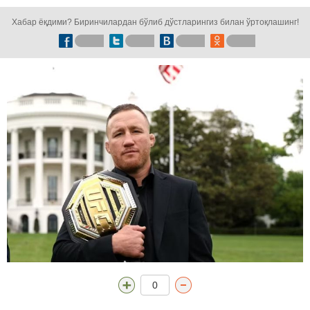
кузатинг!
Хабар ёқдими? Биринчилардан бўлиб дўстларингиз билан ўртоқлашинг!
0