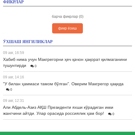
ФИКРЛАР
барча фикрлар (0)
фикр ёзиш
ЎХШАШ ЯНГИЛИКЛАР
09 авг, 16:59
Хабиб нима учун Макгрегорни ҳеч қачон ҳақорат қилмаганини
тушунтирди
0
09 авг, 14:16
"У билан ҳаммаси тамом бўлган". Оверим Макгрегор ҳақида
0
09 авг, 12:31
Али Абдель-Азиз АҚШ Президенти яхши кўрадиган икки
жангчини айтди. Улар орасида россиялик ҳам бор!
0