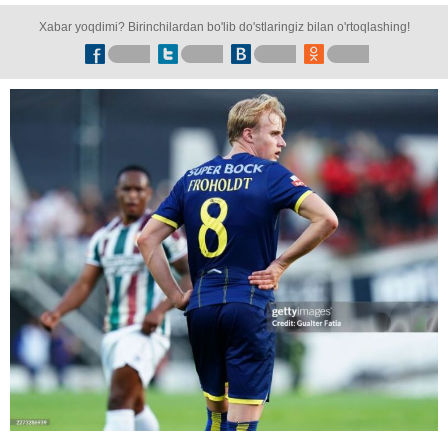
Xabar yoqdimi? Birinchilardan bo'lib do'stlaringiz bilan o'rtoqlashing!