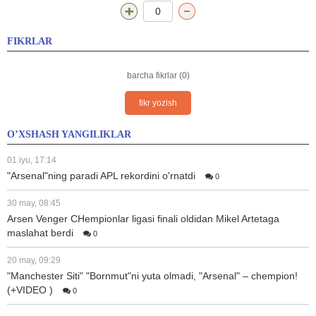
0
FIKRLAR
barcha fikrlar (0)
fikr yozish
O’XSHASH YANGILIKLAR
01 iyu, 17:14
"Arsenal"ning paradi APL rekordini o'rnatdi
0
30 may, 08:45
Arsen Venger CHempionlar ligasi finali oldidan Mikel Artetaga
maslahat berdi
0
20 may, 09:29
"Manchester Siti" "Bornmut"ni yuta olmadi, "Arsenal" – chempion!
(+VIDEO )
0