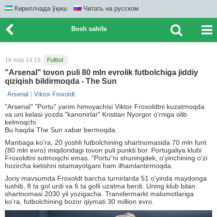
Кириллчада ўқиш
Читать на русском
Bosh sahifa
16 may 14:15
Futbol
"Arsenal" tovon puli 80 mln evrolik futbolchiga jiddiy
qiziqish bildirmoqda - The Sun
Arsenal
Viktor Froxoldt
"Arsenal" "Portu" yarim himoyachisi Viktor Froxoldtni kuzatmoqda
va uni kelasi yozda "kanonirlar" Kristian Nyorgor o'rniga olib
kelmoqchi.
Bu haqda The Sun xabar bermoqda.
Manbaga ko'ra, 20 yoshli futbolchining shartnomasida 70 mln funt
(80 mln evro) miqdoridagi tovon puli punkti bor. Portugaliya klubi
Froxoldtni sotmoqchi emas. "Portu"ni shuningdek, o'yinchining o'zi
hozircha ketishni istamayotgani ham ilhamlantirmoqda.
Joriy mavsumda Froxoldt barcha turnirlarda 51 o'yinda maydonga
tushib, 8 ta gol urdi va 6 ta golli uzatma berdi. Uning klub bilan
shartnomasi 2030 yil yozigacha. Transfermarkt malumotlariga
ko'ra, futbolchining bozor qiymati 30 million evro.