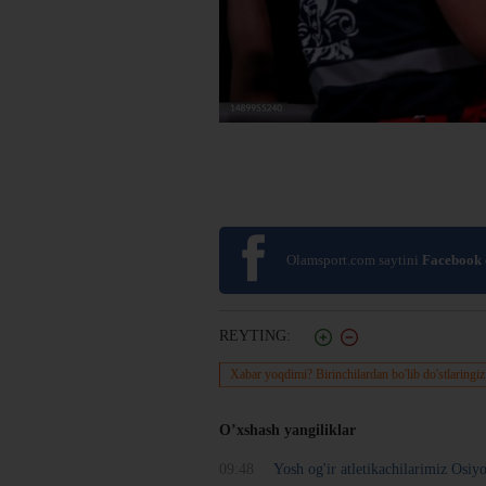
Olamsport.com saytini
Facebook
REYTING:
Xabar yoqdimi? Birinchilardan bo'lib do'stlaringiz
O’xshash yangiliklar
09:48
Yosh og'ir atletikachilarimiz Osiy