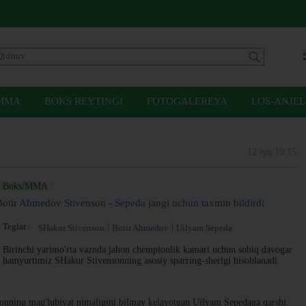
MMA
BOKS REYTINGI
FOTOGALEREYA
LOS-ANJEL
12 iyu 19:15
Boks/MMA
Botir Ahmedov Stivenson - Sepeda jangi uchun taxmin bildirdi
Teglar :
SHakur Stivenson
Botir Ahmedov
Uilyam Sepeda
Birinchi yarimo'rta vaznda jahon chempionlik kamari uchun sobiq davogar
hamyurtimiz SHakur Stivensonning asosiy sparring-sherigi hisoblanadi.
ning mag'lubiyat nimaligini bilmay kelayotgan Uilyam Sepedaga qarshi