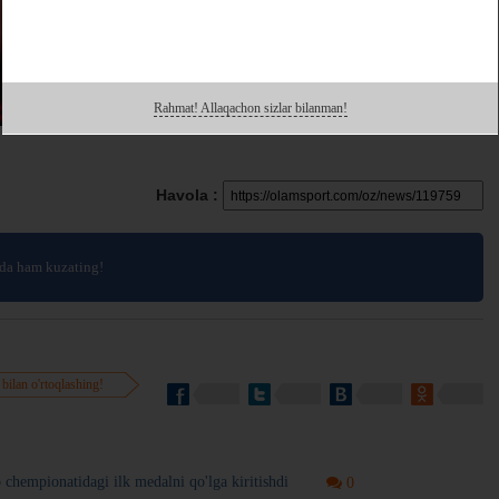
Rahmat! Allaqachon sizlar bilanman!
Havola :
da ham kuzating!
 bilan o'rtoqlashing!
o chempionatidagi ilk medalni qo'lga kiritishdi
0