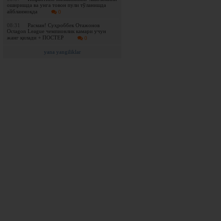
оширишда ва унга товон пули тўланишда
айбланмоқда
0
08:31
Расман! Суҳроббек Отажонов
Octagon League чемпионлик камари учун
жанг қилади + ПОСТЕР
0
yana yangiliklar