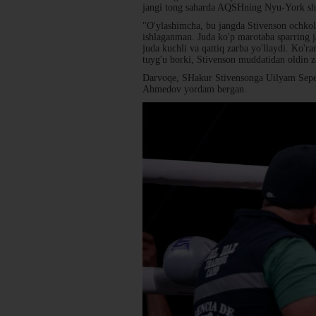
jangi tong saharda AQSHning Nyu-York shah
"O'ylashimcha, bu jangda Stivenson ochkola
ishlaganman. Juda ko'p marotaba sparring 
juda kuchli va qattiq zarba yo'llaydi. Ko'
tuyg'u borki, Stivenson muddatidan oldin
Darvoqe, SHakur Stivensonga Uilyam Sepeda
Ahmedov yordam bergan.