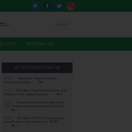
OZ
KIRISH
ES-2028
BOSHQALAR
SO’NGGI YANGILIKLAR
14:59
"Ливерпуль" Баркола бўйича
келишувга эришди
0
14:27
Рой Жонс Усик иштирокидаги орзу
қилинган жанг ҳақида гапирди
0
13:53
Гэтжи Махачев билан жанг учун
UFC чемпионлик камаридан воз кечмоқчи
0
13:26
Абу-Даби UFC 333 турнирининг
асосий жанги деярли маълум + ФОТО
0