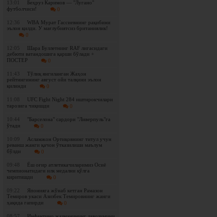
13:01
Беҳруз Каримов — "Лугано"
футболчиси!
0
12:36
WBА Мурат Гассиевнинг рақибини
эълон қилди. У мағлубиятсиз британиялик!
0
12:05
Шара Буллетнинг RAF лигасидаги
дебюти ватандошига қарши бўлади +
ПОСТЕР
0
11:43
Tўлиқ янгиланган Жаҳон
рейтингининг август ойи талқини эълон
қилинди
0
11:08
UFC Fight Night 284 иштирокчилари
тарозига чиқишди
0
10:44
"Барселона" сардори "Ливерпуль"га
ўтади
0
10:09
Асламжон Ортиқовнинг титул учун
реванш жанги қачон ўтказилиши маълум
бўлди
0
09:48
Ёш оғир атлетикачиларимиз Осиё
чемпионатидаги илк медални қўлга
киритишди
0
09:22
Японияга жўнаб кетган Рамазон
Темиров укаси Азизбек Темировнинг жанги
ҳақида гапирди
0
08:57
Инфантино жазманининг лавозимини