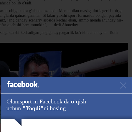
rida bo'lib o'tadi.
r hisobiga ko'ra g'alaba qozonadi. Men u bilan mashg'ulot lagerida birga
janglarda qatnashganman. SHakur yaxshi sport formasida bo'lgan paytida
ramiz, jang qanday scenariy asosida kechar ekan, ammo menda shunday his-
 zafar quchishi ham mumkin", — dedi Ahmedov.
ga qarshi kechadigan jangiga tayyorgarlik ko'rish uchun aynan Botir
Olamsport ni Facebook da o’qish
uchun
"Yoqdi"
ni bosing