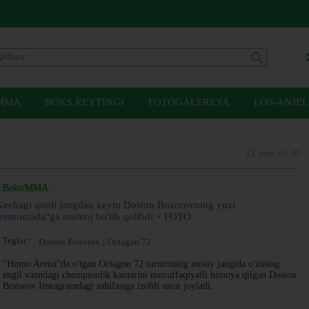
MMA
BOKS REYTINGI
FOTOGALEREYA
LOS-ANJEL
12 may 17:20
Boks/MMA
Kechagi qonli jangdan keyin Doston Bozorovning yuzi
"remontada"ga muhtoj bo'lib qolibdi + FOTO
Teglar :
Doston Bozorov
Octagon 72
"Humo Arena"da o'tgan Octagon 72 turnirining asosiy jangida o'zining
engil vazndagi chempionlik kamarini muvaffaqiyatli himoya qilgan Doston
Bozorov Instagramdagi sahifasiga izohli surat joyladi.