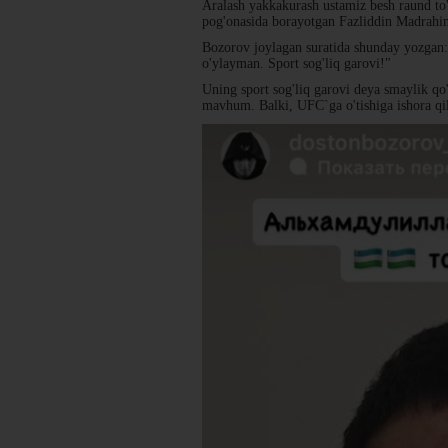
Aralash yakkakurash ustamiz besh raund to'
pog'onasida borayotgan Fazliddin Madrahim
Bozorov joylagan suratida shunday yozgan
o'ylayman. Sport sog'liq garovi!"
Uning sport sog'liq garovi deya smaylik qo
mavhum. Balki, UFC`ga o'tishiga ishora q