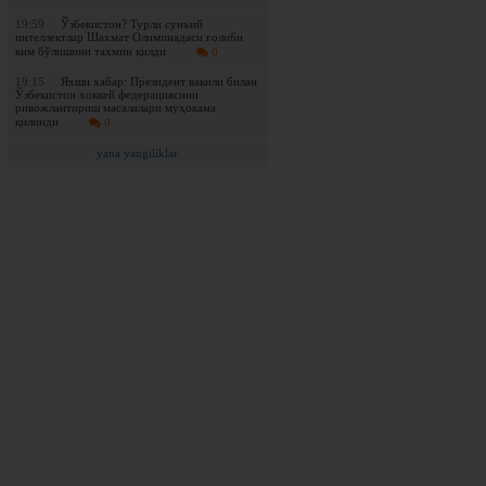
19:59
Ўзбекистон? Турли сунъий
интеллектлар Шахмат Олимпиадаси ғолиби
ким бўлишини тахмин қилди
0
19:15
Яхши хабар: Президент вакили билан
Ўзбекистон хоккей федерациясини
ривожлантириш масалалари муҳокама
қилинди
0
yana yangiliklar