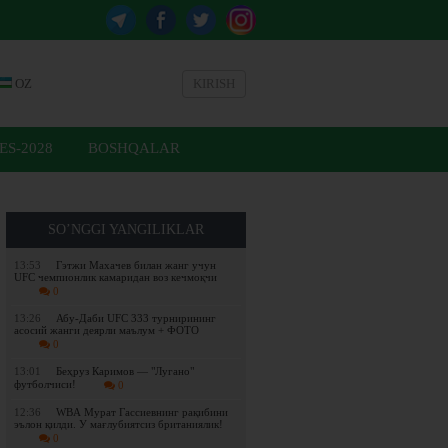
OZ
KIRISH
ES-2028
BOSHQALAR
SO’NGGI YANGILIKLAR
13:53
Гэтжи Махачев билан жанг учун
UFC чемпионлик камаридан воз кечмоқчи
0
13:26
Абу-Даби UFC 333 турнирининг
асосий жанги деярли маълум + ФОТО
0
13:01
Беҳруз Каримов — "Лугано"
футболчиси!
0
12:36
WBА Мурат Гассиевнинг рақибини
эълон қилди. У мағлубиятсиз британиялик!
0