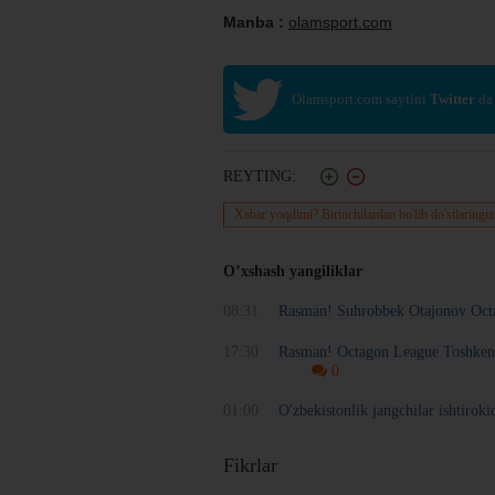
Manba :
olamsport.com
Olamsport.com saytini
Twitter
da
REYTING:
Xabar yoqdimi? Birinchilardan bo'lib do'stlaringiz
O’xshash yangiliklar
08:31
Rasman! Suhrobbek Otajonov Oct
17:30
Rasman! Octagon League Toshkentd
0
01:00
O'zbekistonlik jangchilar ishtiroki
Fikrlar