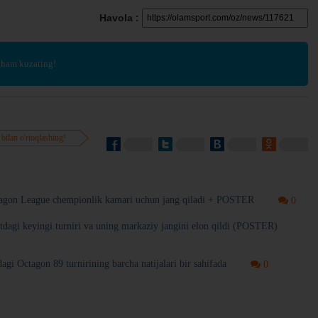
Havola :
 ham kuzating!
 bilan o'rtoqlashing!
agon League chempionlik kamari uchun jang qiladi + POSTER
0
agi keyingi turniri va uning markaziy jangini elon qildi (POSTER)
dagi Octagon 89 turnirining barcha natijalari bir sahifada
0