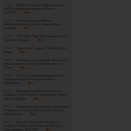
12:05
Шара Буллетнинг RAF лигасидаги
дебюти ватандошига қарши бўлади +
ПОСТЕР
0
11:43
Tўлиқ янгиланган Жаҳон
рейтингининг август ойи талқини эълон
қилинди
0
11:08
UFC Fight Night 284 иштирокчилари
тарозига чиқишди
0
10:44
"Барселона" сардори "Ливерпуль"га
ўтади
0
10:09
Асламжон Ортиқовнинг титул учун
реванш жанги қачон ўтказилиши маълум
бўлди
0
09:48
Ёш оғир атлетикачиларимиз Осиё
чемпионатидаги илк медални қўлга
киритишди
0
09:22
Японияга жўнаб кетган Рамазон
Темиров укаси Азизбек Темировнинг жанги
ҳақида гапирди
0
08:57
Инфантино жазманининг лавозимини
оширишда ва унга товон пули тўланишда
айбланмоқда
0
08:31
Расман! Суҳроббек Отажонов
Octagon League чемпионлик камари учун
жанг қилади + ПОСТЕР
0