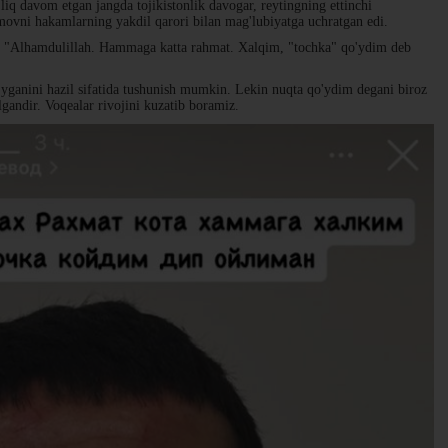
liq davom etgan jangda tojikistonlik davogar, reytingning ettinchi
ovni hakamlarning yakdil qarori bilan mag'lubiyatga uchratgan edi.
: "Alhamdulillah. Hammaga katta rahmat. Xalqim, "tochka" qo'ydim deb
'yganini hazil sifatida tushunish mumkin. Lekin nuqta qo'ydim degani biroz
ilgandir. Voqealar rivojini kuzatib boramiz.