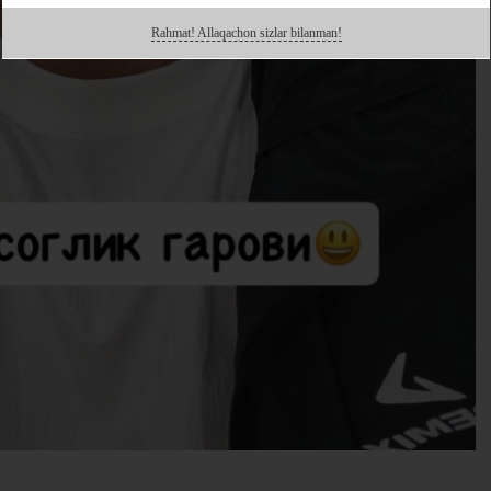
Rahmat! Allaqachon sizlar bilanman!