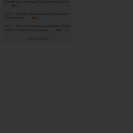
Олимпиадага келадими? Қолган юлдузларчи?
0
13:43
Перейра Жош Хокитнинг "вызов"ига
"ответ" қилди
0
13:20
Жаҳон чемпиони фаолиятини Саудия
Арабистонида давом эттиради
0
yana yangiliklar