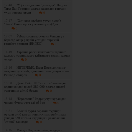
17:48
"У ўз имиджини бузмоқда". Даррен
Тилл Иан Гэррини аёллар ҳақидаги гаплари
учун танқид қилди
0
17:17
“Ҳеч ким клубдан устун эмас”:
“Реал” Винисиусга ультиматум қўйди
0
17:07
Ўзбекистонлик сумочи ўзидан уч
баравар оғир рақиби устидан тарихий
ғалабага эришди (ВИДЕО)
0
16:49
Украина россиялик боксчиларнинг
халқаро турнирларга қайтишига кескин қарши
чиқди
0
16:16
ИНТЕРВЬЮ. Икки Президентнинг
меҳрини қозониб, дуосини олган дзюдочи —
Ришод Собиров
0
15:50
Дана Уайт UFC`ни сотиб олишдан
олдин қандай қилиб 380 000 доллар ишлаб
топганини айтиб берди
0
15:18
“Барселона” Родри учун курашдан
чиқди: бунга учта сабаб бор
0
14:51
Асосий тўрга саралаш турнири
орқали етиб келган теннисчимиз рейтингда
ўзидан 530 поғона юқоридаги рақибасини
"сочиб" ташлади
0
14:16
Магнус Карлсен Самарқанддаги