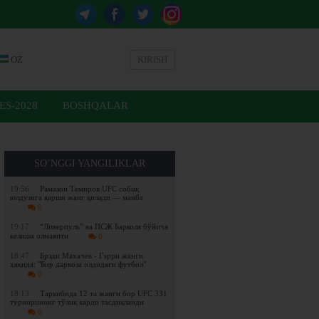
OZ
KIRISH
ES-2028
BOSHQALAR
SO’NGGI YANGILIKLAR
19:56
Рамазон Темиров UFC собиқ
юлдузига қарши жанг қилади — манба
0
19:17
“Ливерпуль” ва ПСЖ Барколя бўйича
келиша олмаяпти
0
18:47
Брэди Махачев - Гэрри жанги
ҳақида: "Бир дарвоза олдидаги футбол"
0
18:13
Таркибида 12 та жанги бор UFC 331
турнирининг тўлиқ карди тасдиқланди
0