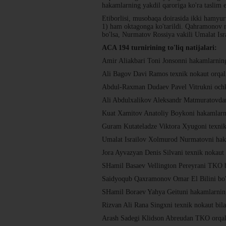
hakamlarning yakdil qaroriga ko'ra taslim e
Etiborlisi, musobaqa doirasida ikki ham
1) ham oktagonga ko'tarildi. Qahramonov mi
bo'lsa, Nurmatov Rossiya vakili Umalat Isr
ACA 194 turnirining to'liq natijalari:
Amir Aliakbari Toni Jonsonni hakamlarning 
Ali Bagov Davi Ramos texnik nokaut orqali
Abdul-Raxman Dudaev Pavel Vitrukni ochkol
Ali Abdulxalikov Aleksandr Matmuratovdan 
Kuat Xamitov Anatoliy Boykoni hakamlarnin
Guram Kutateladze Viktora Xyugoni texnik 
Umalat Israilov Xolmurod Nurmatovni hakam
Jora Ayvazyan Denis Silvani texnik nokaut 
SHamil Basaev Vellington Pereyrani TKO b
Saidyoqub Qaxramonov Omar El Bilini bo'g'
SHamil Boraev Yahya Geituni hakamlarning 
Rizvan Ali Rana Singxni texnik nokaut bila
Arash Sadegi Klidson Abreudan TKO orqali