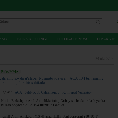
MMA
BOKS REYTINGI
FOTOGALEREYA
LOS-ANJEL
24 okt 07:56
Boks/MMA
Qahramonovda g'alaba, Nurmatovda esa... ACA 194 turnirining
archa natijalari bir sahifada
Teglar :
ACA
Saidyoqub Qahramonov
Xolmurod Nurmatov
Kecha Birlashgan Arab Amirliklarining Dubay shahrida aralash yakka
kurash bo'yicha ACA 194 turniri o'tkazildi.
 vaznli Amir Aliakbari (16-4) amerikalik Toni Jonsonni (18-10-1)