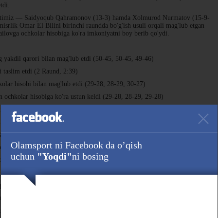
tdi.
yurtimiz — Saidyoqub Qahramonov (13-3) hamda Xolmurod Nurmatov (15-9-
srlik Omar El Bilini birinchi raundda bo'g'ish usuli orqali mag'lub etgan
ailovga ochkolar hisobiga ko'ra imkoniyatni boy berib qo'ydi.
yakdil qarori bilan mag'lub etdi (50-45, 50-45, 49-46)
 taslim etdi (2 Raund, 2:39)
ar hisobi bilan mag'lub etdi (29-28, 28-29, 30-27)
ochkolar hisobiga ko'ra ustun keldi (29-28, 28-29, 29-28)
g yakdil qarori bilan mag'lub etdi (29-28, 29-28, 29-28)
nokaut bilan engdi (1 Raund, 2:44)
larning yakdil qarori bilan engdi (29-28, 29-28, 29-28)
Olamsport ni Facebook da o’qish
orqali taslim qildi (2 Raund, 0:29)
uchun
"Yoqdi"
ni bosing
ilan engdi (2 Raund, 4:38)
ish usuli orqali mag'lubiyatga uchratdi (1 Raund, 4:13)
yakdil qarori ila engdi (30-27, 30-26, 30-26)
n mag'lub etdi (1 Raund, 3:21)
 ustun keldi (2 Raund, 3:32).