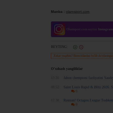
Manba :
olamsport.com
Olamsport.com saytini
Instagram
REYTING:
Xabar yoqdimi? Birinchilardan bo'lib do'stlaringiz
O’xshash yangiliklar
13:20
Jahon chempioni faoliyatini Saudi
08:52
Saint Louis Rapid & Blitz 2026. S
0
17:30
Rasman! Octagon League Toshkentd
0