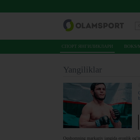
СПОРТ ЯНГИЛИКЛАРИ
BOKS/
Yangiliklar
b
Oqshomning markaziy jangida eronlik og'ir