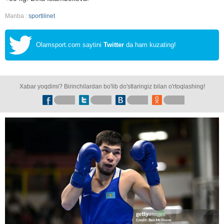
Manba :
sportilinet
Olamsport.com saytini
Twitter
da ham kuzating!
Xabar yoqdimi? Birinchilardan bo'lib do'stlaringiz bilan o'rtoqlashing!