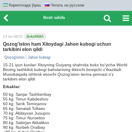
Кириллчада ўқиш
Читать на русском
Bosh sahifa
13 iyu 08:02
Boks/MMA
Qozog'iston ham Xitoydagi Jahon kubogi uchun
tarkibini elon qildi
Qozog'iston
Jahon kubogi
15-21 iyun kunlari Xitoyning Guiyang shahrida boks bo'yicha World
Boxing tashkiloti kubogi bahslarining ikkinchi bosqichi o'tkaziladi.
Musobaqada ishtirok etuvchi Qozog'iston terma jamoasi o'z
tarkibini elon qildi.
Erkaklar:
50 kg: Sanjar Tashkenbay
55 kg: Timur Kabdeshov
60 kg: Serik Temirjanov
65 kg: Sanatali Toltaev
70 kg: Abilayxan Jusupov
75 kg: Timur Nurseitov
80 kg: Sabirjan Akkalikov
90 kg: Nurbek Oralbay