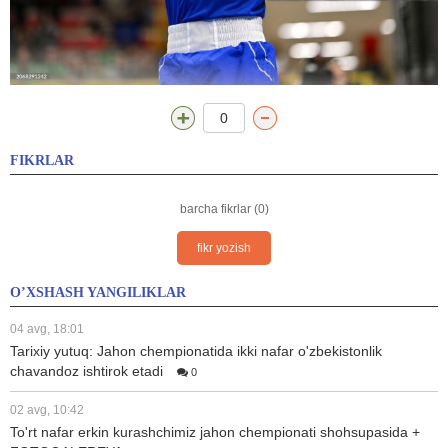
0
FIKRLAR
barcha fikrlar (0)
fikr yozish
O’XSHASH YANGILIKLAR
04 avg, 18:01
Tarixiy yutuq: Jahon chempionatida ikki nafar o'zbekistonlik
chavandoz ishtirok etadi
0
02 avg, 10:42
To'rt nafar erkin kurashchimiz jahon chempionati shohsupasida +