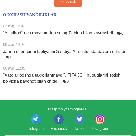
fikr yozish
O’XSHASH YANGILIKLAR
07 avg, 18:48
“Al Ittihod” uch mavsumdan so'ng Fabino bilan xayrlashdi
0
06 avg, 13:20
Jahon chempioni faoliyatini Saudiya Arabistonida davom ettiradi
0
06 avg, 11:35
"Xatolar boshqa takrorlanmaydi". FIFA JCH huquqlarini sotish
bo'yicha bayonot bilan chiqdi
0
Biz ijtimoiy tarmoqlarda::
Telegram
Facebook
Twitter
Instagram