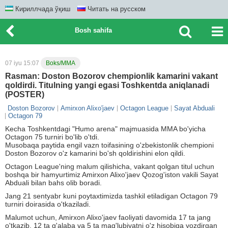
Кириллчада ўқиш
Читать на русском
Bosh sahifa
07 iyu 15:07
Boks/MMA
Rasman: Doston Bozorov chempionlik kamarini vakant
qoldirdi. Titulning yangi egasi Toshkentda aniqlanadi
(POSTER)
Doston Bozorov
Amirxon Alixo'jaev
Octagon League
Sayat Abduali
Octagon 79
Kecha Toshkentdagi "Humo arena" majmuasida MMA bo'yicha
Octagon 75 turniri bo'lib o'tdi.
Musobaqa paytida engil vazn toifasining o'zbekistonlik chempioni
Doston Bozorov o'z kamarini bo'sh qoldirishini elon qildi.
Octagon League'ning malum qilishicha, vakant qolgan titul uchun
boshqa bir hamyurtimiz Amirxon Alixo'jaev Qozog'iston vakili Sayat
Abduali bilan bahs olib boradi.
Jang 21 sentyabr kuni poytaxtimizda tashkil etiladigan Octagon 79
turniri doirasida o'tkaziladi.
Malumot uchun, Amirxon Alixo'jaev faoliyati davomida 17 ta jang
o'tkazib, 12 ta g'alaba va 5 ta mag'lubiyatni o'z hisobiga yozdirgan