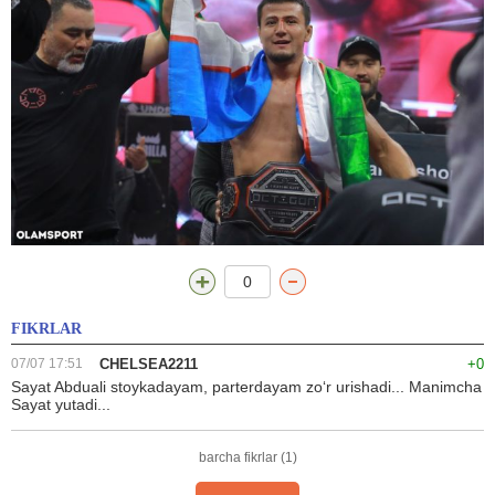
0
FIKRLAR
07/07 17:51
CHELSEA2211
+0
Sayat Abduali stoykadayam, parterdayam zoʻr urishadi... Manimcha
Sayat yutadi...
barcha fikrlar (1)