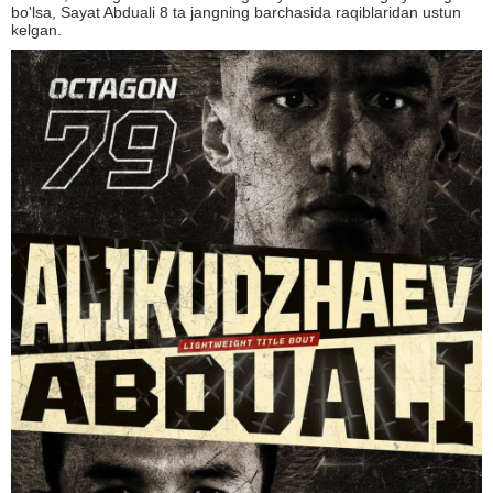
bo'lsa, Sayat Abduali 8 ta jangning barchasida raqiblaridan ustun
kelgan.