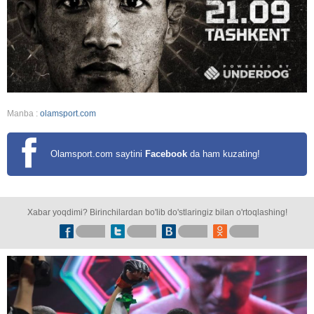
Manba :
olamsport.com
Olamsport.com saytini
Facebook
da ham kuzating!
Xabar yoqdimi? Birinchilardan bo'lib do'stlaringiz bilan o'rtoqlashing!