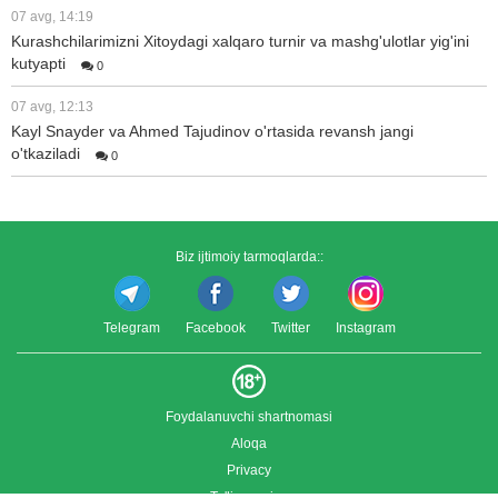
07 avg, 14:19
Kurashchilarimizni Xitoydagi xalqaro turnir va mashg'ulotlar yig'ini
kutyapti
0
07 avg, 12:13
Kayl Snayder va Ahmed Tajudinov o'rtasida revansh jangi
o'tkaziladi
0
Biz ijtimoiy tarmoqlarda::
Telegram
Facebook
Twitter
Instagram
Foydalanuvchi shartnomasi
Aloqa
Privacy
To'liq versiya