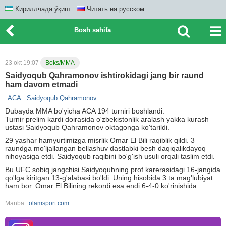
Кириллчада ўқиш
Читать на русском
Bosh sahifa
23 okt 19:07
Boks/MMA
Saidyoqub Qahramonov ishtirokidagi jang bir raund
ham davom etmadi
ACA
Saidyoqub Qahramonov
Dubayda MMA bo'yicha ACA 194 turniri boshlandi.
Turnir prelim kardi doirasida o'zbekistonlik aralash yakka kurash
ustasi Saidyoqub Qahramonov oktagonga ko'tarildi.
29 yashar hamyurtimizga misrlik Omar El Bili raqiblik qildi. 3
raundga mo'ljallangan bellashuv dastlabki besh daqiqalikdayoq
nihoyasiga etdi. Saidyoqub raqibini bo'g'ish usuli orqali taslim etdi.
Bu UFC sobiq jangchisi Saidyoqubning prof karerasidagi 16-jangida
qo'lga kiritgan 13-g'alabasi bo'ldi. Uning hisobida 3 ta mag'lubiyat
ham bor. Omar El Bilining rekordi esa endi 6-4-0 ko'rinishida.
Manba :
olamsport.com