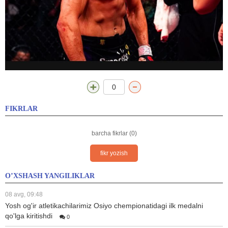
0
FIKRLAR
barcha fikrlar (0)
fikr yozish
O’XSHASH YANGILIKLAR
08 avg, 09:48
Yosh og'ir atletikachilarimiz Osiyo chempionatidagi ilk medalni
qo'lga kiritishdi
0