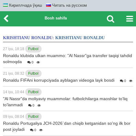
Кириллчада ўқиш
Читать на русском
Bosh sahifa
KRISHTIANU RONALDU:
KRISHTIANU RONALDU
27 iyu, 18:18
Futbol
Ronaldu klubida ulkan muammo: "Al Nassr"ga transfer taqiqi tahdid
solmoqda
0
21 iyu, 08:32
Futbol
Ronaldu FIFAni korrupciyada ayblagan videoga layk bosdi
0
14 iyu, 10:44
Futbol
"Al Nassr"da moliyaviy muammolar: futbolchilarga maoshlar to'liq
to'lanmadi
0
09 iyu, 08:04
Futbol
Ronaldu Portugaliya JCH-2026`dan chiqib ketganidan so'ng ilk bor
post joyladi
0