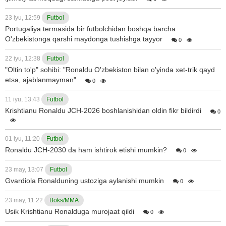
23 iyu, 12:59
Futbol
Portugaliya termasida bir futbolchidan boshqa barcha
O'zbekistonga qarshi maydonga tushishga tayyor
0
22 iyu, 12:38
Futbol
"Oltin to'p" sohibi: "Ronaldu O'zbekiston bilan o'yinda xet-trik qayd
etsa, ajablanmayman"
0
11 iyu, 13:43
Futbol
Krishtianu Ronaldu JCH-2026 boshlanishidan oldin fikr bildirdi
0
01 iyu, 11:20
Futbol
Ronaldu JCH-2030 da ham ishtirok etishi mumkin?
0
23 may, 13:07
Futbol
Gvardiola Ronalduning ustoziga aylanishi mumkin
0
23 may, 11:22
Boks/MMA
Usik Krishtianu Ronalduga murojaat qildi
0