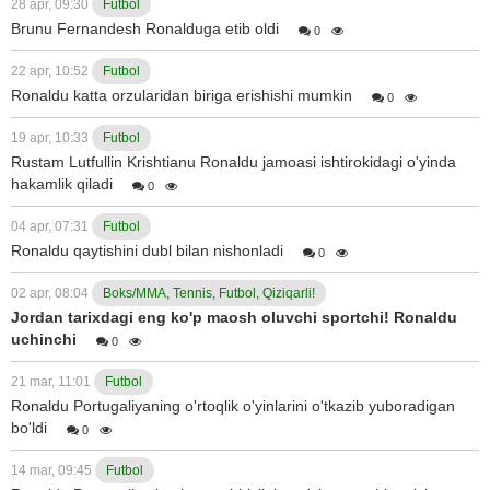
28 apr, 09:30
Futbol
Brunu Fernandesh Ronalduga etib oldi
0
22 apr, 10:52
Futbol
Ronaldu katta orzularidan biriga erishishi mumkin
0
19 apr, 10:33
Futbol
Rustam Lutfullin Krishtianu Ronaldu jamoasi ishtirokidagi o'yinda
hakamlik qiladi
0
04 apr, 07:31
Futbol
Ronaldu qaytishini dubl bilan nishonladi
0
02 apr, 08:04
Boks/MMA, Tennis, Futbol, Qiziqarli!
Jordan tarixdagi eng ko'p maosh oluvchi sportchi! Ronaldu
uchinchi
0
21 mar, 11:01
Futbol
Ronaldu Portugaliyaning o'rtoqlik o'yinlarini o'tkazib yuboradigan
bo'ldi
0
14 mar, 09:45
Futbol