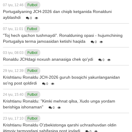
07 iyu, 12:46
Futbol
Portugaliyaning JCH-2026 dan chiqib ketganida Ronalduni
ayblashdi
0
07 iyu, 11:01
Futbol
"Toj hech qachon tushmaydi". Ronalduning opasi - hujumchining
Portugaliya terma jamoasidan ketishi haqida
0
03 iyu, 08:03
Futbol
Ronaldu JCHdagi noxush ananasiga chek qo'ydi
0
29 iyu, 12:39
Futbol
Krishtianu Ronaldu JCH-2026 guruh bosqichi yakunlanganidan
so'ng post qoldirdi
0
24 iyu, 15:40
Futbol
Krishtianu Ronaldu: "Kimki mehnat qilsa, Xudo unga yordam
berishiga ishonaman"
0
23 iyu, 17:10
Futbol
Krishtianu Ronaldu O'zbekistonga qarshi uchrashuvdan oldin
ijtimoiy tarmoqdagi sahifasiga post joyladi
0