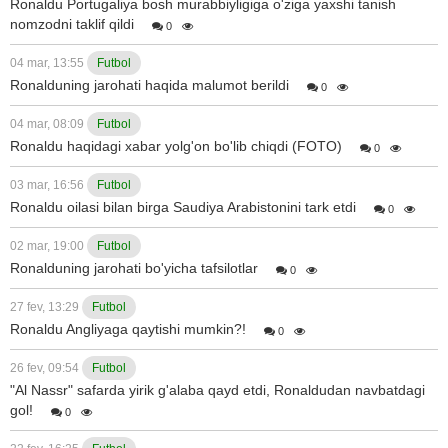
Ronaldu Portugaliya bosh murabbiyligiga o'ziga yaxshi tanish
nomzodni taklif qildi
0
04 mar, 13:55
Futbol
Ronalduning jarohati haqida malumot berildi
0
04 mar, 08:09
Futbol
Ronaldu haqidagi xabar yolg'on bo'lib chiqdi (FOTO)
0
03 mar, 16:56
Futbol
Ronaldu oilasi bilan birga Saudiya Arabistonini tark etdi
0
02 mar, 19:00
Futbol
Ronalduning jarohati bo'yicha tafsilotlar
0
27 fev, 13:29
Futbol
Ronaldu Angliyaga qaytishi mumkin?!
0
26 fev, 09:54
Futbol
"Al Nassr" safarda yirik g'alaba qayd etdi, Ronaldudan navbatdagi
gol!
0