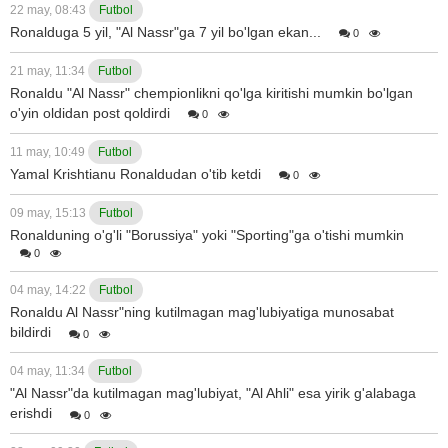
22 may, 08:43
Futbol
Ronalduga 5 yil, "Al Nassr"ga 7 yil bo'lgan ekan...
0
21 may, 11:34
Futbol
Ronaldu "Al Nassr" chempionlikni qo'lga kiritishi mumkin bo'lgan
o'yin oldidan post qoldirdi
0
11 may, 10:49
Futbol
Yamal Krishtianu Ronaldudan o'tib ketdi
0
09 may, 15:13
Futbol
Ronalduning o'g'li "Borussiya" yoki "Sporting"ga o'tishi mumkin
0
04 may, 14:22
Futbol
Ronaldu Al Nassr"ning kutilmagan mag'lubiyatiga munosabat
bildirdi
0
04 may, 11:34
Futbol
"Al Nassr"da kutilmagan mag'lubiyat, "Al Ahli" esa yirik g'alabaga
erishdi
0