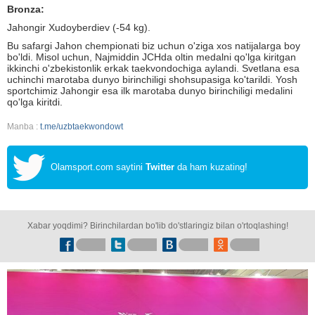
Bronza:
Jahongir Xudoyberdiev (-54 kg).
Bu safargi Jahon chempionati biz uchun o'ziga xos natijalarga boy
bo'ldi. Misol uchun, Najmiddin JCHda oltin medalni qo'lga kiritgan
ikkinchi o'zbekistonlik erkak taekvondochiga aylandi. Svetlana esa
uchinchi marotaba dunyo birinchiligi shohsupasiga ko'tarildi. Yosh
sportchimiz Jahongir esa ilk marotaba dunyo birinchiligi medalini
qo'lga kiritdi.
Manba :
t.me/uzbtaekwondowt
Olamsport.com saytini
Twitter
da ham kuzating!
Xabar yoqdimi? Birinchilardan bo'lib do'stlaringiz bilan o'rtoqlashing!