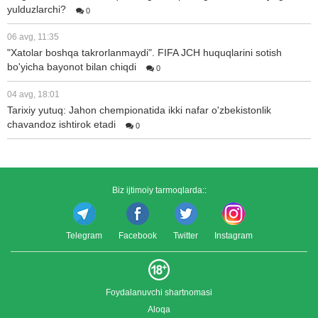
yulduzlarchi?
0
06 avg, 11:35
"Xatolar boshqa takrorlanmaydi". FIFA JCH huquqlarini sotish
bo'yicha bayonot bilan chiqdi
0
04 avg, 18:01
Tarixiy yutuq: Jahon chempionatida ikki nafar o'zbekistonlik
chavandoz ishtirok etadi
0
Biz ijtimoiy tarmoqlarda::
Telegram
Facebook
Twitter
Instagram
Foydalanuvchi shartnomasi
Aloqa