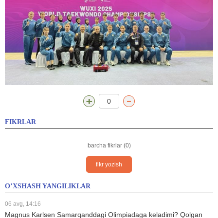
0
FIKRLAR
barcha fikrlar (0)
fikr yozish
O’XSHASH YANGILIKLAR
06 avg, 14:16
Magnus Karlsen Samarqanddagi Olimpiadaga keladimi? Qolgan