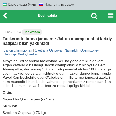
Кириллчада ўқиш
Читать на русском
Bosh sahifa
01 noy 09:54
Taekvondo
Taekvondo terma jamoamiz Jahon chempionatini tarixiy
natijalar bilan yakunladi
Jahon chempionati
Svetlana Osipova
Najmiddin Qosimxojiev
Jahongir Xudoyberdiev
Xitoyning Usi shahrida taekvondo WT bo'yicha etti kun davom
etgan kattalar o'rtasidagi Jahon chempionati o'z nihoyasiga etdi.
Ahamiyatlisi, dunyoning 150 dan ortiq mamlakatidan 1000 nafarga
yaqin taekvondo ustalari ishtirok etgan mazkur dunyo birinchiligida
Pavel Xan boshchiligidagi O'zbekiston milliy terma jamoasi azolari
ham munosib ishtirok etib, yakunda sportchilarimiz tomonidan 1 ta
oltin, 1 ta kumush va 1 ta bronza medali qo'lga kiritildi.
Oltin:
Najmiddin Qosimxojiev (-74 kg).
Kumush:
Svetlana Osipova (+73 kg).