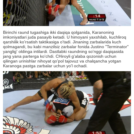
Birinchi raund tugashiga ikki daqiqa qolganida, Karanoning
imkoniyatlari juda pasayib ketadi. U himoyani yaxshilab, kuchliroq
qarshilik ko'rsatish taktikasiga o'tadi. Jinaning zarbalarida kuch
qolmagandi, bu kabi manzilsiz zarbalar fonida Justino "Terminator"
yanglig' oldinga intilardi. Dastlabki raundning so'nggi daqiqasida
jang yana parterga ko'chdi. CHiroyli g'alaba qozonish uchun
qilingan urinishlar nihoyat qo'pol tajovuz va chalqancha yotgan
Karanoga pastga zarbalar uchun yo'l ochadi.