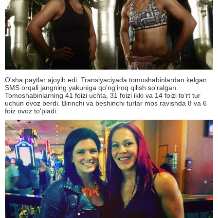
O'sha paytlar ajoyib edi. Translyaciyada tomoshabinlardan kelgan
SMS orqali jangning yakuniga qo'ng'iroq qilish so'ralgan.
Tomoshabinlarning 41 foizi uchta, 31 foizi ikki va 14 foizi to'rt tur
uchun ovoz berdi. Birinchi va beshinchi turlar mos ravishda 8 va 6
foiz ovoz to'pladi.