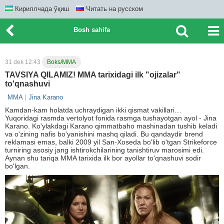
Кириллчада ўқиш
Читать на русском
Bosh sahifa
31 dek 12:43
Boks/MMA
TAVSIYA QILAMIZ! MMA tarixidagi ilk "ojizalar"
to'qnashuvi
MMA
Jina Karano
Kamdan-kam holatda uchraydigan ikki qismat vakillari…
Yuqoridagi rasmda vertolyot fonida rasmga tushayotgan ayol - Jina
Karano. Ko'ylakdagi Karano qimmatbaho mashinadan tushib keladi
va o'zining nafis bo'yanishini mashq qiladi. Bu qandaydir brend
reklamasi emas, balki 2009 yil San-Xoseda bo'lib o'tgan Strikeforce
turniring asosiy jang ishtirokchilarining tanishtiruv marosimi edi.
Aynan shu tariqa MMA tarixida ilk bor ayollar to'qnashuvi sodir
bo'lgan.