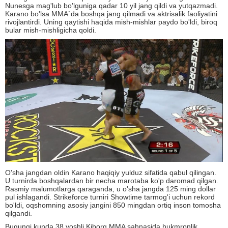
Nunesga mag'lub bo'lguniga qadar 10 yil jang qildi va yutqazmadi.
Karano bo'lsa MMA`da boshqa jang qilmadi va aktrisalik faoliyatini
rivojlantirdi. Uning qaytishi haqida mish-mishlar paydo bo'ldi, biroq
bular mish-mishligicha qoldi.
O'sha jangdan oldin Karano haqiqiy yulduz sifatida qabul qilingan.
U turnirda boshqalardan bir necha marotaba ko'p daromad qilgan.
Rasmiy malumotlarga qaraganda, u o'sha jangda 125 ming dollar
pul ishlagandi. Strikeforce turniri Showtime tarmog'i uchun rekord
bo'ldi, oqshomning asosiy jangini 850 mingdan ortiq inson tomosha
qilgandi.
Bugungi kunda 38 yoshli Kiborg MMA sahnasida hukmronlik