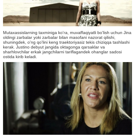
Mutaxassislarning taxminiga ko'ra, muvaffaqiyatli bo'lish uchun Jina
oldingi zarbalar yoki zarbalar bilan masofani nazorat qilishi,
shuningdek, o'ng qo'lini keng traektoriyasiz tekis chiziqqa tashlashi
kerak. Justino debyut jangida oktagonga qarsaklar va
sharhlovchilar erkak jangchilarni tariflagandek ohanglar sadosi
ostida kirib keladi.