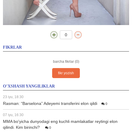
0
FIKRLAR
barcha fikrlar (0)
fikr yozish
O’XSHASH YANGILIKLAR
23 iyu, 18:30
Rasman: “Barselona” Adeyemi transferini elon qildi
0
07 iyu, 16:30
MMA bo'yicha dunyodagi eng kuchli mamlakatlar reytingi elon
qilindi. Kim birinchi?
0