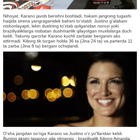
Nihoyat, Karano javob berishni boshladi, hakam jangning tugashi
haqida sirena yangraganidek bahsni to'xtatdi. Justino g'alabani
nishonlayapti, lekin duelning to'xtab qolganidan norozi yoki
braziliyaliklarga nisbatan dushmanlik qilayotgan muxlislarga duch
keldi. Yakuniy qarorlar Karano kuchli zarbalar berganini aks
ettirmadi. Kiborg tik turgan holda 36 ta (Jina 24 ta) va parterda 11
ta zarba (Jina 8 ta) bergani ochiqlandi.
O'sha jangdan so'nga Karano va Justino o'z yo'llaridan ketdi.
Buning aksini tasavvur qila olmaysiz - braziliyalik Kiborg Amanda