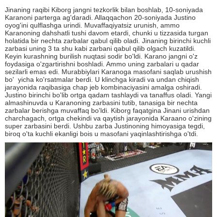
Jinaning raqibi Kiborg jangni tezkorlik bilan boshlab, 10-soniyada
Karanoni parterga ag'daradi. Allaqqachon 20-soniyada Justino
oyog'ini qulflashga urindi. Muvaffaqiyatsiz urunish, ammo
Karanoning dahshatli tushi davom etardi, chunki u tizzasida turgan
holatida bir nechta zarbalar qabul qilib oladi. Jinaning birinchi kuchli
zarbasi uning 3 ta shu kabi zarbani qabul qilib olgach kuzatildi.
Keyin kurashning burilish nuqtasi sodir bo'ldi. Karano jangni o'z
foydasiga o'zgartirishni boshladi. Ammo uning zarbalari u qadar
sezilarli emas edi. Murabbiylari Karanoga masofani saqlab urushish
bo' yicha ko'rsatmalar berdi. U klinchga kiradi va undan chiqish
jarayonida raqibasiga chap jeb kombinaciyasini amalga oshiradi.
Justino birinchi bo'lib ortga qadam tashlaydi va tanaffus oladi. Yangi
almashinuvda u Karanoning zarbasini tutib, tanasiga bir nechta
zarbalar berishga muvaffaq bo'ldi. Kiborg faqatgina Jinani urishdan
charchagach, ortga chekindi va qaytish jarayonida Karaano o'zining
super zarbasini berdi. Ushbu zarba Justinoning himoyasiga tegdi,
biroq o'ta kuchli ekanligi bois u masofani yaqinlashtirishga o'tdi.