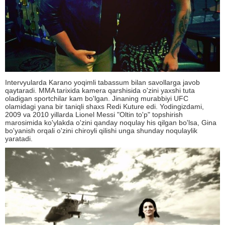
Intervyularda Karano yoqimli tabassum bilan savollarga javob
qaytaradi. MMA tarixida kamera qarshisida o'zini yaxshi tuta
oladigan sportchilar kam bo'lgan. Jinaning murabbiyi UFC
olamidagi yana bir taniqli shaxs Redi Kuture edi. Yodingizdami,
2009 va 2010 yillarda Lionel Messi "Oltin to'p" topshirish
marosimida ko'ylakda o'zini qanday noqulay his qilgan bo'lsa, Gina
bo'yanish orqali o'zini chiroyli qilishi unga shunday noqulaylik
yaratadi.