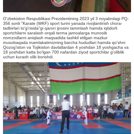
O'zbekiston Respublikasi Prezidentining 2023 yil 3 noyabrdagi PQ-
356 sonli "Karate (WKF) sport turini yanada rivojlantirish chora-
tadbirlari to'g'risida"gi qarori ijrosini taminlash hamda iqtidorli
sportchilarni saralash orqali terma jamoalarga munosib
nomzodlarni aniqlash maqsadida tashkil etilgan mazkur
musobaqada mamlakatimizning barcha hududlari hamda qo'shni
Qozog'iston va Tojikiston davlatlardan 4 yoshdan 18 yoshgacha va
18 yoshdan katta bo'lgan 700 nafardan ziyod sportchilar g'oliblik
uchun kurash olib borishdi.