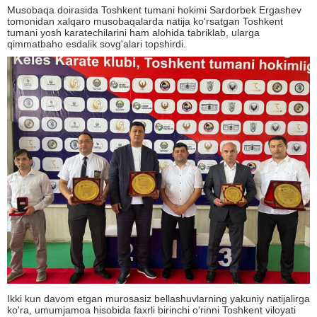
Musobaqa doirasida Toshkent tumani hokimi Sardorbek Ergashev
tomonidan xalqaro musobaqalarda natija ko'rsatgan Toshkent
tumani yosh karatechilarini ham alohida tabriklab, ularga
qimmatbaho esdalik sovg'alari topshirdi.
Ikki kun davom etgan murosasiz bellashuvlarning yakuniy natijalirga
ko'ra, umumjamoa hisobida faxrli birinchi o'rinni Toshkent viloyati