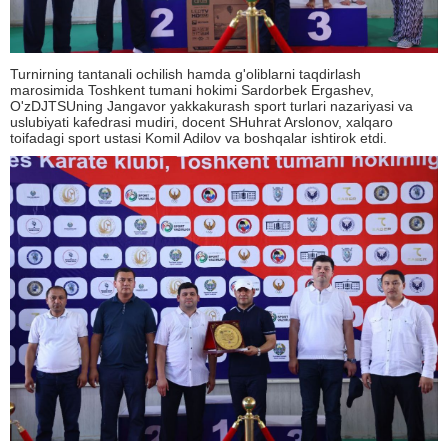
Turnirning tantanali ochilish hamda g'oliblarni taqdirlash
marosimida Toshkent tumani hokimi Sardorbek Ergashev,
O'zDJTSUning Jangavor yakkakurash sport turlari nazariyasi va
uslubiyati kafedrasi mudiri, docent SHuhrat Arslonov, xalqaro
toifadagi sport ustasi Komil Adilov va boshqalar ishtirok etdi.