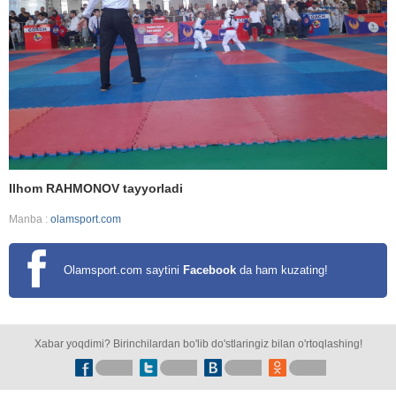
Ilhom RAHMONOV tayyorladi
Manba :
olamsport.com
Olamsport.com saytini
Facebook
da ham kuzating!
Xabar yoqdimi? Birinchilardan bo'lib do'stlaringiz bilan o'rtoqlashing!