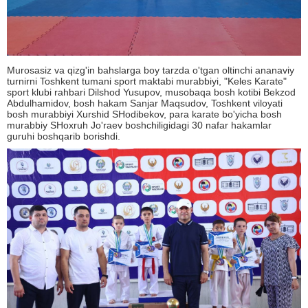
Murosasiz va qizg'in bahslarga boy tarzda o'tgan oltinchi ananaviy
turnirni Toshkent tumani sport maktabi murabbiyi, "Keles Karate"
sport klubi rahbari Dilshod Yusupov, musobaqa bosh kotibi Bekzod
Abdulhamidov, bosh hakam Sanjar Maqsudov, Toshkent viloyati
bosh murabbiyi Xurshid SHodibekov, para karate bo'yicha bosh
murabbiy SHoxruh Jo'raev boshchiligidagi 30 nafar hakamlar
guruhi boshqarib borishdi.