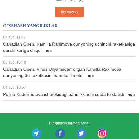
barcha fikrlar (0)
fikr yozish
O’XSHASH YANGILIKLAR
07 avg, 11:47
Canadian Open. Kamilla Rahimova dunyoning uchinchi raketkasiga
qarshi kortga chiqdi
0
05 avg, 15:40
Canadian Open. Vinus Uilyamsdan o'tgan Kamilla Raximova
dunyoning 36-raketkasini ham taslim etdi
0
04 avg, 10:57
Polina Kudermetova ishtirokidagi bahs ikkinchi setda to'xtatildi
0
Biz ijtimoiy tarmoqlarda::