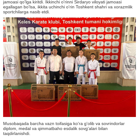
jamoasi qo'lga kiritdi. Ikkinchi o'rinni Sirdaryo viloyati jamoasi
egallagan bo'lsa, ikkita uchinchi o'rin Toshkent shahri va xorazmlik
sportchilarga nasib etdi.
Musobaqada barcha vazn toifasiga ko'ra g'olib va sovrindorlar
diplom, medal va qimmatbaho esdalik sovg'alari bilan
taqdirlanishdi.