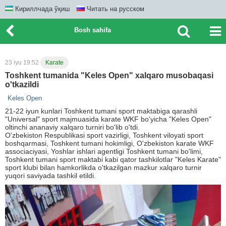
Кириллчада ўқиш
Читать на русском
Bosh sahifa
23 iyu 19:52
Karate
Toshkent tumanida "Keles Open" xalqaro musobaqasi
o'tkazildi
Keles Open
21-22 iyun kunlari Toshkent tumani sport maktabiga qarashli
"Universal" sport majmuasida karate WKF bo'yicha "Keles Open"
oltinchi ananaviy xalqaro turniri bo'lib o'tdi.
O'zbekiston Respublikasi sport vazirligi, Toshkent viloyati sport
boshqarmasi, Toshkent tumani hokimligi, O'zbekiston karate WKF
associaciyasi, Yoshlar ishlari agentligi Toshkent tumani bo'limi,
Toshkent tumani sport maktabi kabi qator tashkilotlar "Keles Karate"
sport klubi bilan hamkorlikda o'tkazilgan mazkur xalqaro turnir
yuqori saviyada tashkil etildi.