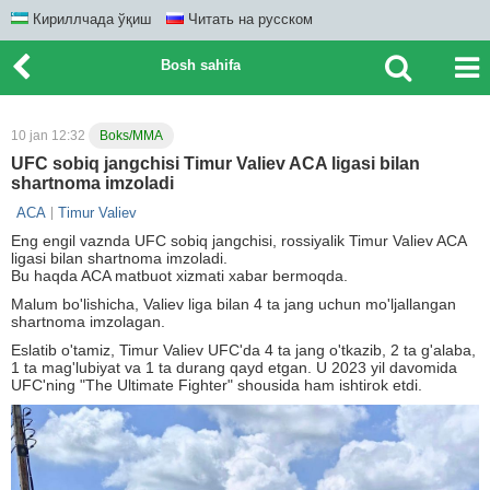
Кириллчада ўқиш
Читать на русском
Bosh sahifa
10 jan 12:32
Boks/MMA
UFC sobiq jangchisi Timur Valiev ACA ligasi bilan
shartnoma imzoladi
ACA
Timur Valiev
Eng engil vaznda UFC sobiq jangchisi, rossiyalik Timur Valiev ACA
ligasi bilan shartnoma imzoladi.
Bu haqda ACA matbuot xizmati xabar bermoqda.
Malum bo'lishicha, Valiev liga bilan 4 ta jang uchun mo'ljallangan
shartnoma imzolagan.
Eslatib o'tamiz, Timur Valiev UFC'da 4 ta jang o'tkazib, 2 ta g'alaba,
1 ta mag'lubiyat va 1 ta durang qayd etgan. U 2023 yil davomida
UFC'ning "The Ultimate Fighter" shousida ham ishtirok etdi.