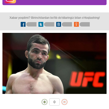
Xabar yoqdimi? Birinchilardan bo'lib do'stlaringiz bilan o'rtoqlashing!
0