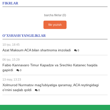
FIKRLAR
barcha fikrlar (0)
fikr yozish
O’XSHASH YANGILIKLAR
10 iyu, 18:45
Azat Maksum ACA bilan shartnoma imzoladi
0
06 iyu, 15:29
Fabio Kannavaro Timur Kapadze va Srechko Katanec haqida
gapirdi
0
13 may, 13:23
Xolmurod Nurmatov mag'lubiyatiga qaramay, ACA reytingidagi
o'rnini saqlab qoldi
0