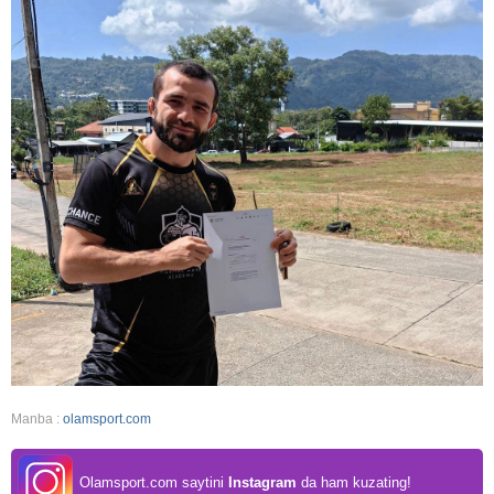
Manba :
olamsport.com
Olamsport.com saytini
Instagram
da ham kuzating!