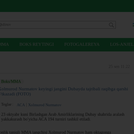
MMA
BOKS REYTINGI
FOTOGALEREYA
LOS-ANJEL
25 sen 11:22
Boks/MMA
Xolmurod Nurmatov keyingi jangini Dubayda tajribali raqibga qarshi
o'tkazadi (FOTO)
Teglar :
ACA
Xolmurod Nurmatov
23 oktyabr kuni Birlashgan Arab Amirliklarining Dubay shahrida aralash
yakkakurash bo'yicha ACA 194 turniri tashkil etiladi.
stonlik taniqli MMA jangchisi Xolmurod Nurmatov ham oktagonga