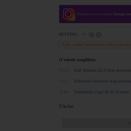
Olamsport.com saytini
Instagram
REYTING:
+1
Xabar yoqdimi? Birinchilardan bo'lib do'stlaringiz
O’xshash yangiliklar
18:45
Azat Maksum ACA bilan shartnom
13:23
Xolmurod Nurmatov mag'lubiyatiga
18:00
Toshkentda o'tgan ilk ACA turniri
Fikrlar
F