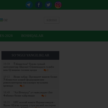
OZ
KIRISH
ES-2028
BOSHQALAR
SO’NGGI YANGILIKLAR
19:59
Ўзбекистон? Турли сунъий
интеллектлар Шахмат Олимпиадаси ғолиби
ким бўлишини тахмин қилди
0
19:15
Яхши хабар: Президент вакили билан
Ўзбекистон хоккей федерациясини
ривожлантириш масалалари муҳокама
қилинди
0
18:48
“Ал Иттиҳод” уч мавсумдан сўнг
Фабиньо билан хайрлашди
0
18:21
UFC асосий жанги Нурмагомедов -
Ядонг бўлган турнир учун расмий постерни