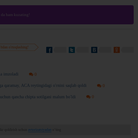
da ham kuzating!
 bilan o'rtoqlashing!
a imzoladi
0
 qaramay, ACA reytingidagi o'rnini saqlab qoldi
0
 uchun qancha chipta sotilgani malum bo'ldi
0
ikr qoldirish uchun
avtorizatsiyadan
o’ting