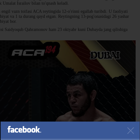
k Umalat Israilov bilan to'qnash keladi.
gil vazn toifasi ACA reytingida 12-o'rinni egallab turibdi. U faoliyati
biyat va 1 ta durang qayd etgan. Reytingning 13-pog'onasidagi 26 yashar
biyat bor.
hisi Saidyoqub Qahramonov ham 23 oktyabr kuni Dubayda jang qilishiga