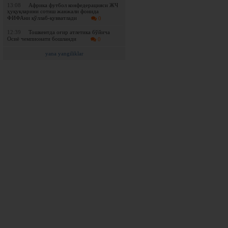
13:08
Африка футбол конфедерацияси ЖЧ
ҳуқуқларини сотиш жанжали фонида
ФИФАни қўллаб-қувватлади
0
12:39
Тошкентда оғир атлетика бўйича
Осиё чемпионати бошланди
0
yana yangiliklar