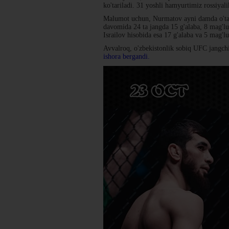
ko'tariladi. 31 yoshli hamyurtimiz rossiyali
Malumot uchun, Nurmatov ayni damda o'ta en
davomida 24 ta jangda 15 g'alaba, 8 mag'lu
Israilov hisobida esa 17 g'alaba va 5 mag'lu
Avvalroq, o'zbekistonlik sobiq UFC jangc
ishora bergandi.