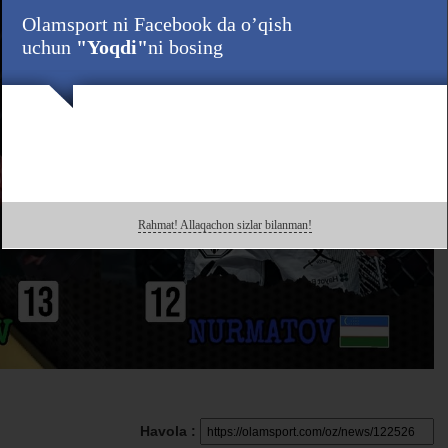
Olamsport ni Facebook da o’qish
uchun
"Yoqdi"
ni bosing
Rahmat! Allaqachon sizlar bilanman!
Havola :