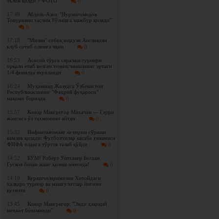
эълон қилди + ФОТО
0
17:49
Абдель-Азиз: "Нурмагомедов
Топурияни таслим бўлишга мажбур қилади"
0
17:18
"Милан" собиқ юлдузи Англиядан
клуб сотиб олишга яқин
0
16:53
Асосий тўрга саралаш турнири
орқали етиб келган теннисчимизнинг эртаги
1/4 финалда якунланди
0
16:24
Муҳаммад Жалудга Ўзбекистон
Республикасининг "Фахрий фуқароси"
мақоми берилди
0
15:57
Конор Макгрегор Махачев — Гэрри
жангига ўз тахминини айтди
0
15:33
Инфантинонинг кечирим сўраши
камлик қилади: Футболчилар касаба уюшмаси
ФИФА олдига тўртта талаб қўйди
0
14:52
БУМ! Роберт Уиттакер Богдан
Гусков билан жанг қилиш ниятида!
0
14:19
Курашчиларимизни Хитойдаги
халқаро турнир ва машғулотлар йиғини
кутяпти
0
13:45
Конор Макгрегор: "Энди ҳақиқий
меҳнат бошланади"
0