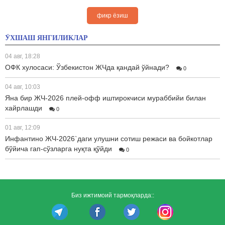
фикр ёзиш
ЎХШАШ ЯНГИЛИКЛАР
04 авг, 18:28
ОФК хулосаси: Ўзбекистон ЖЧда қандай ўйнади?
0
04 авг, 10:03
Яна бир ЖЧ-2026 плей-офф иштирокчиси мураббийи билан
хайрлашди
0
01 авг, 12:09
Инфантино ЖЧ-2026`даги улушни сотиш режаси ва бойкотлар
бўйича гап-сўзларга нуқта қўйди
0
Биз ижтимоий тармоқларда::