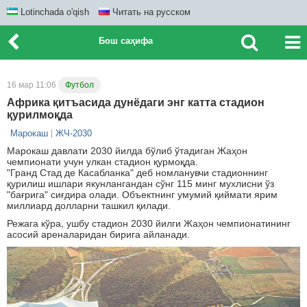
Lotinchada o'qish
Читать на русском
Бош саҳифа
16 мар 11:06
Футбол
Африка қитъасида дунёдаги энг катта стадион
қурилмоқда
Марокаш
ЖЧ-2030
Марокаш давлати 2030 йилда бўлиб ўтадиган Жаҳон
чемпионати учун улкан стадион қурмоқда.
"Гранд Стад де Касабланка" деб номланувчи стадионнинг
қурилиш ишлари якунлангандан сўнг 115 минг мухлисни ўз
"бағрига" сиғдира олади. Объектнинг умумий қиймати ярим
миллиард долларни ташкил қилади.
Режага кўра, ушбу стадион 2030 йилги Жаҳон чемпионатининг
асосий ареналаридан бирига айланади.