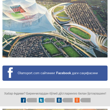
Olamsport.com сайтининг
Facebook
даги саҳифасини
кузатинг!
Хабар ёқдими? Биринчилардан бўлиб дўстларингиз билан ўртоқлашинг!