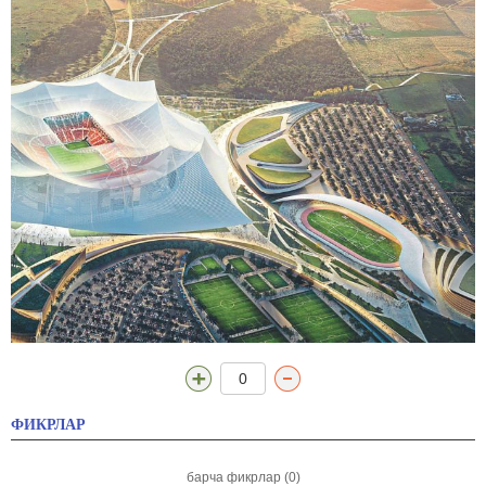
0
ФИКРЛАР
барча фикрлар (0)