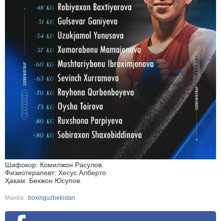
Шифокор: Комилжон Расулов.
Физиотерапевт: Хесус Алберто.
Ҳакам: Бекжон Юсупов.
Манба :
boxinguzbekistan