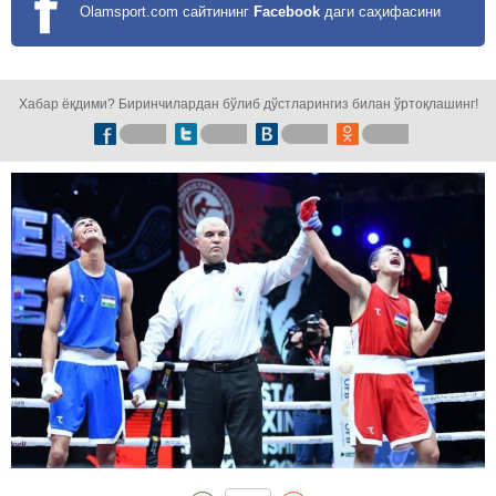
Olamsport.com сайтининг
Facebook
даги саҳифасини
кузатинг!
Хабар ёқдими? Биринчилардан бўлиб дўстларингиз билан ўртоқлашинг!