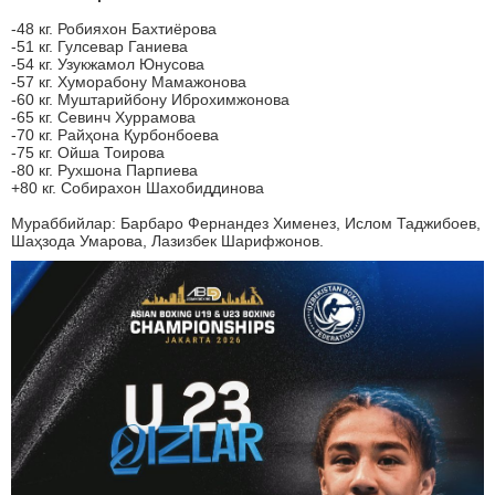
-48 кг. Робияхон Бахтиёрова
-51 кг. Гулсевар Ганиева
-54 кг. Узукжамол Юнусова
-57 кг. Хуморабону Мамажонова
-60 кг. Муштарийбону Иброхимжонова
-65 кг. Севинч Хуррамова
-70 кг. Райҳона Қурбонбоева
-75 кг. Ойша Тоирова
-80 кг. Рухшона Парпиева
+80 кг. Собирахон Шахобиддинова
Мураббийлар: Барбаро Фернандез Хименез, Ислом Таджибоев,
Шаҳзода Умарова, Лазизбек Шарифжонов.