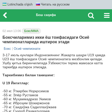
Lotinchada o'qish
Читать на русском
Бош саҳифа
02 июл 13:06
Бокс/ММА
Боксчиларимиз икки ёш тоифасидаги Осиё
чемпионатларида иштирок этади
Бокс
Осиё чемпионати
3-17 июль кунлари Индонезиянинг Жакарта шаҳри U19 ҳамда
U23 ёш тоифасидаги Осиё чемпионатига мезбонлик қилади.
Ушбу қитъа биринчилигида Ўзбекистон терма жамоаси катта
таркибда иштирок этмоқда.
Таркибимиз билан танишинг:
U 19 Йигитлар:
-50 кг. Ўткирбек Норқосимов
-55 кг. Элёр Рустамов
-60 кг. Муҳаммадризо Укимов
-65 кг. Иброҳим Шокиржонов
-70 кг. Саидхўжа Садиллахўжаев
-75 кг. Сухроб Раҳматуллаев