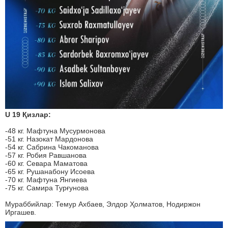
U 19 Қизлар:
-48 кг. Мафтуна Мусурмонова
-51 кг. Назокат Мардонова
-54 кг. Сабрина Чакоманова
-57 кг. Робия Равшанова
-60 кг. Севара Маматова
-65 кг. Рушанабону Исоева
-70 кг. Мафтуна Янгиева
-75 кг. Самира Турғунова
Мураббийлар: Темур Ахбаев, Элдор Ҳолматов, Нодиржон
Иргашев.