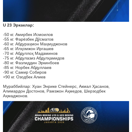
U 23 Эркаклар:
-50 кг. Амирбек Исмоилов
-55 кг. Фарёзбек Дўсматов
-60 кг. Абдураҳмон Маҳмуджонов
-65 кг. Илҳомжон Иргашев
-70 кг. Абдуллоҳ Мадаминов
-75 кг. Абдулазиз Абдулҳамидов
-80 кг. Фазлиддин Эркинбоев
-85 кг. Норбек Абдуллаев
-90 кг. Самир Собиров
+90 кг. Озодбек Алиев
Мураббийлар: Хуан Энрике Стейнерс, Акмал Ҳасанов,
Алимардон Достонов, Рамзжон Аҳмедов, Шерзодбек
Аҳмаджонов.