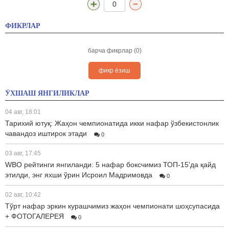
0
ФИКРЛАР
барча фикрлар (0)
фикр ёзиш
ЎХШАШ ЯНГИЛИКЛАР
04 авг, 18:01
Тарихий ютуқ: Жаҳон чемпионатида икки нафар ўзбекистонлик
чавандоз иштирок этади
0
03 авг, 17:45
WBO рейтинги янгиланди: 5 нафар боксчимиз ТОП-15'да қайд
этилди, энг яхши ўрин Исроил Мадримовда
0
02 авг, 10:42
Тўрт нафар эркин курашчимиз жаҳон чемпионати шоҳсупасида
+ ФОТОГАЛЕРЕЯ
0