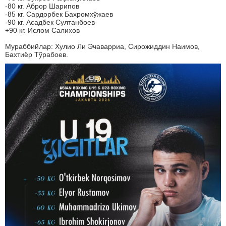
-80 кг. Аброр Шарипов
-85 кг. Сардорбек Бахромхўжаев
-90 кг. Асадбек Султанбоев
+90 кг. Ислом Салихов
Мураббийлар: Хулио Ли Эчаварриа, Сирожиддин Наимов,
Бахтиёр Тўрабоев.