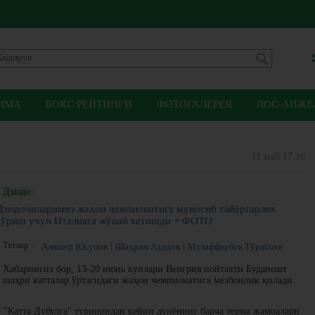
ММА
БОКС РЕЙТИНГИ
ФОТОГАЛЕРЕЯ
ЛОС-АНЖЕЛ
11 май 17:16
Дзюдо
Дзюдочиларимиз жаҳон чемпионатига муносиб тайёргарлик
кўриш учун Италияга жўнаб кетишди + ФОТО
Теглар :
Алишер Юсупов
Шаҳрам Аҳадов
Музаффарбек Тўрабоев
Хабарингиз бор, 13-20 июнь кунлари Венгрия пойтахти Будапешт
шаҳри катталар ўртасидаги жаҳон чемпионатига мезбонлик қилади.
н "Катта Дубулға" турниридан кейин дунёнинг барча терма жамоалари