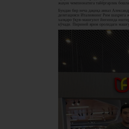
жаҳон чемпионатига тайёргарлик бошла
Бундан бир неча дақиқа аввал Алексан
делегацияси Италиянинг Рим шаҳрига ж
халқаро ўқув-машғулот йиғинида ишти
кўчади. Пириней ярим оролидаги машғул