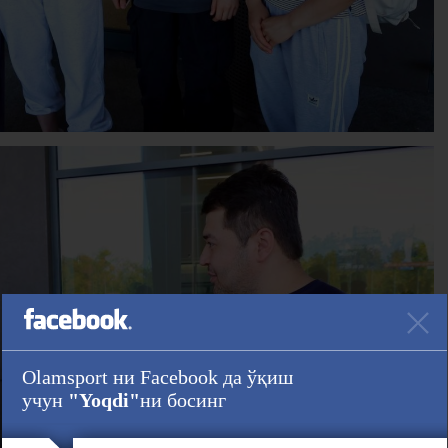
Olamsport ни Facebook да ўқиш
учун
"Yoqdi"
ни босинг