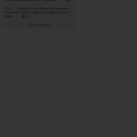
0
11:47
Canadian Open. Камилла Раҳимова
дунёнинг учинчи ракеткасига қарши кортга
чиқди
0
яна янгиликлар