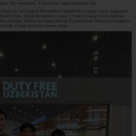
йди. Шу жумладан, Ўзбекистон терма жамоаси ҳам.
др Будолин ва Андрей Штурбабин мураббийлигидаги терма жамоамиз
ўнаб кетди. Дзюдочиларимиз у ерда 17 майга қадар ўтказиладиган
рок этишади. Кейин эса машғулотлар Испаниянинг Бенидорм шаҳрига
отлар 23 май кунигача давом этади.