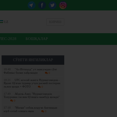
UZ
КИРИШ
ЕС-2028
БОШҚАЛАР
СЎНГГИ ЯНГИЛИКЛАР
18:48
“Ал Иттиҳод” уч мавсумдан сўнг
Фабиньо билан хайрлашди
0
18:21
UFC асосий жанги Нурмагомедов -
Ядонг бўлган турнир учун расмий постерни
эълон қилди + ФОТО
0
17:49
Абдель-Азиз: "Нурмагомедов
Топурияни таслим бўлишга мажбур қилади"
0
17:18
"Милан" собиқ юлдузи Англиядан
клуб сотиб олишга яқин
0