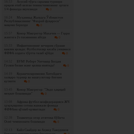
16:53
Асосий тўрга саралаш турнири
орқали етиб келган теннисчимизнинг эртаги
1/4 финалда якунланди
0
16:24
Муҳаммад Жалудга Ўзбекистон
Республикасининг "Фахрий фуқароси"
мақоми берилди
0
15:57
Конор Макгрегор Махачев — Гэрри
жангига ўз тахминини айтди
0
15:33
Инфантинонинг кечирим сўраши
камлик қилади: Футболчилар касаба уюшмаси
ФИФА олдига тўртта талаб қўйди
0
14:52
БУМ! Роберт Уиттакер Богдан
Гусков билан жанг қилиш ниятида!
0
14:19
Курашчиларимизни Хитойдаги
халқаро турнир ва машғулотлар йиғини
кутяпти
0
13:45
Конор Макгрегор: "Энди ҳақиқий
меҳнат бошланади"
0
13:08
Африка футбол конфедерацияси ЖЧ
ҳуқуқларини сотиш жанжали фонида
ФИФАни қўллаб-қувватлади
0
12:39
Тошкентда оғир атлетика бўйича
Осиё чемпионати бошланди
0
12:13
Кайл Снайдер ва Аҳмед Тажудинов
ўртасида реванш жанги ўтказилади