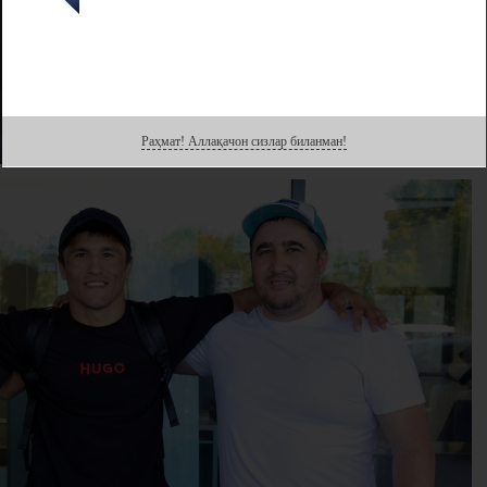
Раҳмат! Аллақачон сизлар биланман!