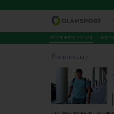
СПОРТ ЯНГИЛИКЛАРИ
БОКС/
Янгиликлар
Бугун Астана шаҳрида якунига етадига