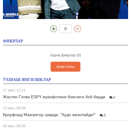
0
ФИКРЛАР
барча фикрлар (0)
фикр ёзиш
ЎХШАШ ЯНГИЛИКЛАР
17 июл, 12:23
Жастин Гэтжи ESPY мукофотини боксчига бой берди
0
13 июл, 09:39
Кроуфорд Макгрегор ҳақида: "Худо жазолайди!"
0
04 июл, 09:26