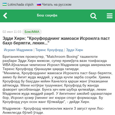
Lotinchada o'qish
Читать на русском
Бош саҳифа
02 июл 11:03
Бокс/ММА
Эдди Хирн: "Кроуфорднинг жамоаси Исроилга паст
баҳо беряпти, лекин..."
Исроил Мадримов
Теренс Кроуфорд
Эдди Хирн
Британиялик промоутер, "Matchroom Boxing" ташкилоти
раҳбари Эдди Хирн мижози, супер яримўрта вазн тоифасида
WBA йўналиши чемпиони Исроил Мадримов ҳамда америкалик
Теренс Кроуфорд тўқнашуви ҳақида гапирди.
"Менимча, Кроуфорднинг жамоаси Исроилга паст баҳо беряпти,
аммо бу йигит жуда жиддий, у жуда кучли зарба соҳиби. Ҳамма
Кроуфорд бу баҳсдан кейин Канелога қарши жанг ўтказишини
айтмоқда. Мени нотўғри тушунманг, Кроуфорд бу жангда
фаворит ҳисобланади. Бунга ҳеч ким шубҳа қилмайди, лекин
Мадримов жуда жиддий рақиб. У йигитнинг ажойиб ҳаракатлари
бор, Исроил ҳозир ўзининг энг юқори спорт формасида. Бу
Кроуфорд учун осон жанг бўлмайди", - дейди Хирн.
Мадримов - Кроуфорд чемпионлик жанги 3 август куни Лос-
Анжелесда бўлиб ўтади.