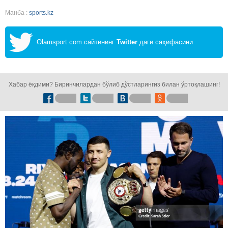
Манба :
sports.kz
Olamsport.com сайтининг
Twitter
даги саҳифасини
кузатинг!
Хабар ёқдими? Биринчилардан бўлиб дўстларингиз билан ўртоқлашинг!