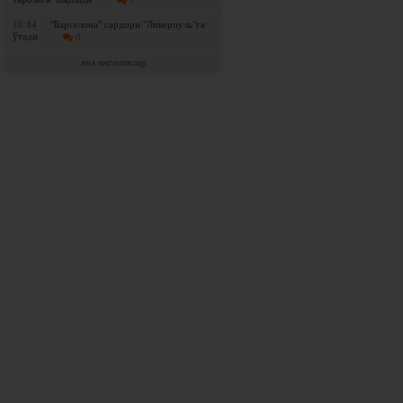
0
10:44
"Барселона" сардори "Ливерпуль"га
ўтади
0
яна янгиликлар