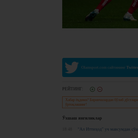
Olamsport.com сайтининг
Twitte
РЕЙТИНГ:
Хабар ёқдими? Биринчилардан бўлиб дўстлари
ўртоқлашинг!
Ўхшаш янгиликлар
18:48
“Ал Иттиҳод” уч мавсумдан сў