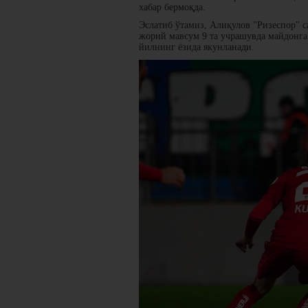
хабар бермоқда.
Эслатиб ўтамиз, Алиқулов "Ризеспор" с
жорий мавсум 9 та учрашувда майдонга 
йилнинг ёзида якунланади.