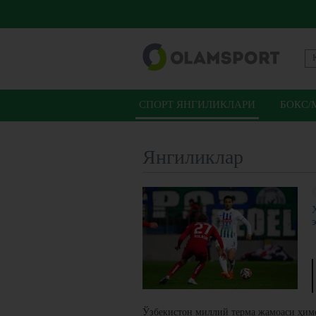
СПОРТ ЯНГИЛИКЛАРИ
БОКС/
Янгиликлар
Ўзбекистон миллий терма жамоаси ҳимо