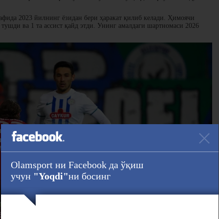
афида 2023 йилнинг ёзидан бери ҳаракат қилиб келади. Ҳимоячи
тушди ва 1 та ассист қайд этди. Унинг амалдаги шартномаси 2026
Olamsport ни Facebook да ўқиш
учун
"Yoqdi"
ни босинг