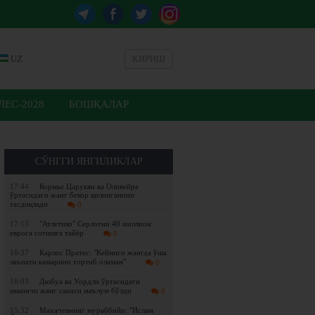
UZ
КИРИШ
ЕС-2028
БОШҚАЛАР
СЎНГГИ ЯНГИЛИКЛАР
17:44
Кормье Царукян ва Оливейра
ўртасидаги жанг бекор қилинганини
тасдиқлади
0
17:13
"Атлетико" Серлотни 40 миллион
еврога сотишга тайёр
0
16:37
Карлос Пратес: "Кейинги жангда ўша
лаънати камарини тортиб оламан"
0
16:03
Дюбуа ва Уордли ўртасидаги
иккинчи жанг санаси маълум бўлди
0
15:32
Махачевнинг мураббийи: "Ислам