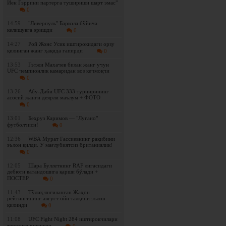
Йен Гэррини партерга тушириши шарт эмас"
0
14:59
"Ливерпуль" Баркола бўйича
келишувга эришди
0
14:27
Рой Жонс Усик иштирокидаги орзу
қилинган жанг ҳақида гапирди
0
13:53
Гэтжи Махачев билан жанг учун
UFC чемпионлик камаридан воз кечмоқчи
0
13:26
Абу-Даби UFC 333 турнирининг
асосий жанги деярли маълум + ФОТО
0
13:01
Беҳруз Каримов — "Лугано"
футболчиси!
0
12:36
WBА Мурат Гассиевнинг рақибини
эълон қилди. У мағлубиятсиз британиялик!
0
12:05
Шара Буллетнинг RAF лигасидаги
дебюти ватандошига қарши бўлади +
ПОСТЕР
0
11:43
Tўлиқ янгиланган Жаҳон
рейтингининг август ойи талқини эълон
қилинди
0
11:08
UFC Fight Night 284 иштирокчилари
тарозига чиқишди