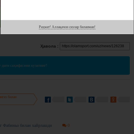
Раҳмат! Аллақачон сизлар биланман!
Ҳавола :
r
даги саҳифасини кузатинг!
нгиз билан
нг Фабиньо билан хайрлашди
0