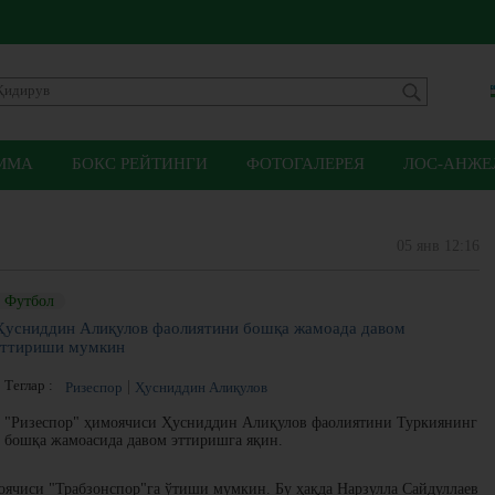
ММА
БОКС РЕЙТИНГИ
ФОТОГАЛЕРЕЯ
ЛОС-АНЖЕЛ
05 янв 12:16
Футбол
Ҳусниддин Алиқулов фаолиятини бошқа жамоада давом
эттириши мумкин
Теглар :
Ризеспор
Ҳусниддин Алиқулов
"Ризеспор" ҳимоячиси Ҳусниддин Алиқулов фаолиятини Туркиянинг
бошқа жамоасида давом эттиришга яқин.
ячиси "Трабзонспор"га ўтиши мумкин. Бу ҳақда Нарзулла Сайдуллаев