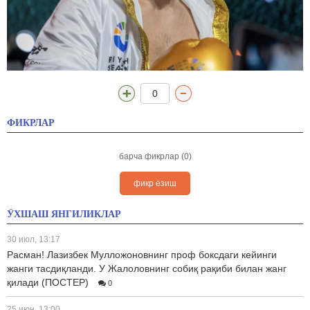
0
ФИКРЛАР
барча фикрлар (0)
фикр ёзиш
ЎХШАШ ЯНГИЛИКЛАР
30 июл, 13:17
Расман! Лазизбек Мулложоновнинг проф боксдаги кейинги
жанги тасдиқланди. У Жалоловнинг собиқ рақиби билан жанг
қилади (ПОСТЕР)
0
25 июн, 13:00