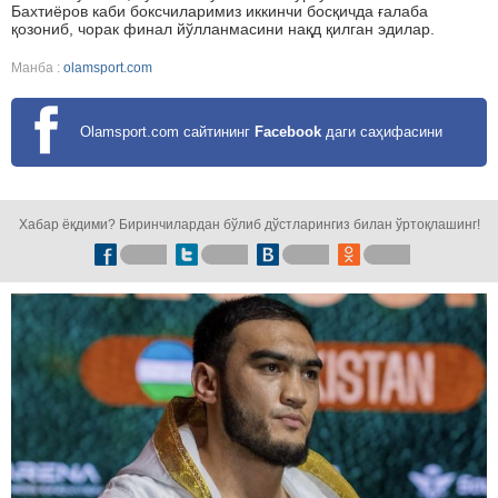
Бахтиёров каби боксчиларимиз иккинчи босқичда ғалаба
қозониб, чорак финал йўлланмасини нақд қилган эдилар.
Манба :
olamsport.com
Olamsport.com сайтининг
Facebook
даги саҳифасини
кузатинг!
Хабар ёқдими? Биринчилардан бўлиб дўстларингиз билан ўртоқлашинг!