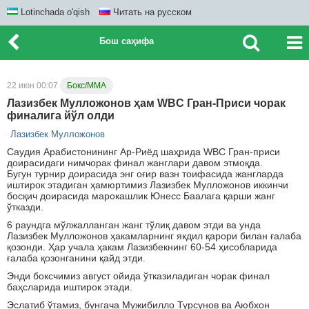
Lotinchada o'qish
Читать на русском
Бош саҳифа
22 июн 00:07
Бокс/ММА
Лазизбек Мулложонов ҳам WBC Гран-Приси чорак
финалига йўл олди
Лазизбек Мулложонов
Саудия Арабистонининг Ар-Риёд шаҳрида WBC Гран-приси
доирасидаги нимчорак финал жанглари давом этмоқда.
Бугун турнир доирасида энг оғир вазн тоифасида жангларда
иштирок этадиган ҳамюртимиз Лазизбек Мулложонов иккинчи
босқич доирасида марокашлик Юнесс Баалага қарши жанг
ўтказди.
6 раундга мўлжалланган жанг тўлиқ давом этди ва унда
Лазизбек Мулложонов ҳакамларнинг якдил қарори билан ғалаба
қозонди. Ҳар учала ҳакам Лазизбекнинг 60-54 ҳисобларида
ғалаба қозонганини қайд этди.
Энди боксчимиз август ойида ўтказиладиган чорак финал
баҳсларида иштирок этади.
Эслатиб ўтамиз, бунгача Мужибилло Турсунов ва Аюбхон