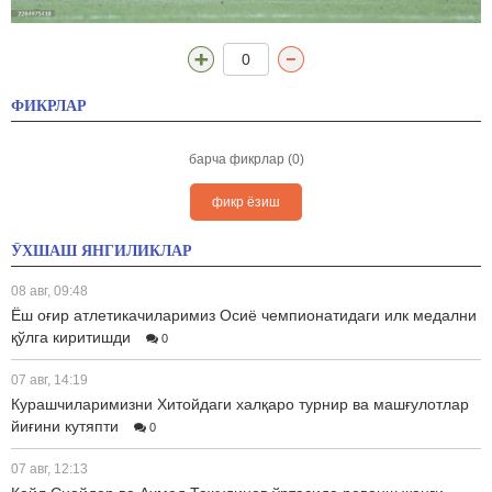
0
ФИКРЛАР
барча фикрлар (0)
фикр ёзиш
ЎХШАШ ЯНГИЛИКЛАР
08 авг, 09:48
Ёш оғир атлетикачиларимиз Осиё чемпионатидаги илк медални
қўлга киритишди
0
07 авг, 14:19
Курашчиларимизни Хитойдаги халқаро турнир ва машғулотлар
йиғини кутяпти
0
07 авг, 12:13