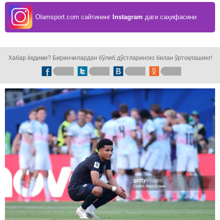
Olamsport.com сайтининг
Instagram
даги саҳифасини
кузатинг!
Хабар ёқдими? Биринчилардан бўлиб дўстларингиз билан ўртоқлашинг!