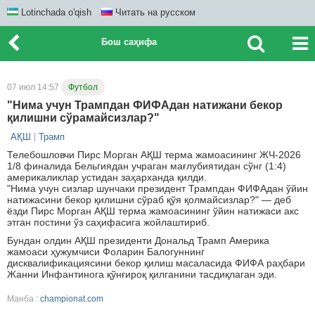
Lotinchada o'qish
Читать на русском
Бош саҳифа
07 июл 14:57
Футбол
"Нима учун Трампдан ФИФАдан натижани бекор
қилишни сўрамайсизлар?"
АҚШ
Трамп
Телебошловчи Пирс Морган АҚШ терма жамоасининг ЖЧ-2026
1/8 финалида Бельгиядан учраган мағлубиятидан сўнг (1:4)
америкаликлар устидан заҳарханда қилди.
"Нима учун сизлар шунчаки президент Трампдан ФИФАдан ўйин
натижасини бекор қилишни сўраб қўя қолмайсизлар?" — деб
ёзди Пирс Морган АҚШ терма жамоасининг ўйин натижаси акс
этган постини ўз саҳифасига жойлаштириб.
Бундан олдин АҚШ президенти Дональд Трамп Америка
жамоаси ҳужумчиси Фоларин Балогуннинг
дисквалификациясини бекор қилиш масаласида ФИФА раҳбари
Жанни Инфантинога қўнғироқ қилганини тасдиқлаган эди.
Манба :
championat.com