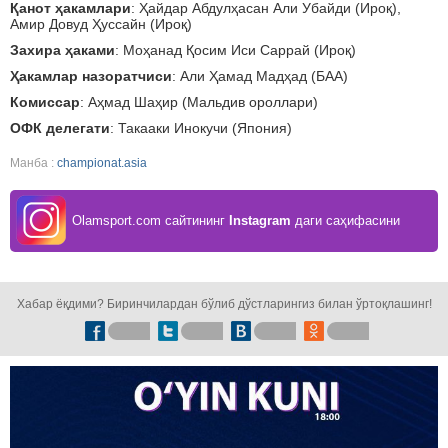
Қанот ҳакамлари
: Ҳайдар Абдулҳасан Али Убайди (Ироқ),
Амир Довуд Ҳуссайн (Ироқ)
Захира ҳаками
: Моҳанад Қосим Иси Саррай (Ироқ)
Ҳакамлар
назоратчиси
: Али Ҳамад Мадҳад (БАА)
Комиссар
: Аҳмад Шаҳир (Мальдив ороллари)
ОФК делегати
: Такааки Инокучи (Япония)
Манба :
championat.asia
Olamsport.com сайтининг
Instagram
даги саҳифасини
кузатинг!
Хабар ёқдими? Биринчилардан бўлиб дўстларингиз билан ўртоқлашинг!