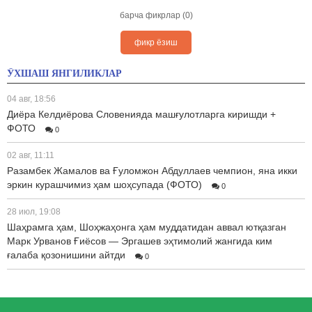
барча фикрлар (0)
фикр ёзиш
ЎХШАШ ЯНГИЛИКЛАР
04 авг, 18:56
Диёра Келдиёрова Словенияда машғулотларга киришди +
ФОТО
0
02 авг, 11:11
Разамбек Жамалов ва Ғуломжон Абдуллаев чемпион, яна икки
эркин курашчимиз ҳам шоҳсупада (ФОТО)
0
28 июл, 19:08
Шаҳрамга ҳам, Шоҳжаҳонга ҳам муддатидан аввал ютқазган
Марк Урванов Ғиёсов — Эргашев эҳтимолий жангида ким
ғалаба қозонишини айтди
0