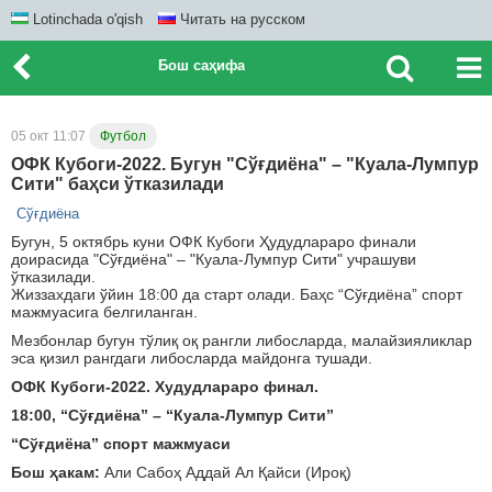
Lotinchada o'qish
Читать на русском
Бош саҳифа
05 окт 11:07
Футбол
ОФК Кубоги-2022. Бугун "Сўғдиёна" – "Куала-Лумпур
Сити" баҳси ўтказилади
Сўғдиёна
Бугун, 5 октябрь куни ОФК Кубоги Ҳудудлараро финали
доирасида "Сўғдиёна" – "Куала-Лумпур Сити" учрашуви
ўтказилади.
Жиззахдаги ўйин 18:00 да старт олади. Баҳс “Сўғдиёна” спорт
мажмуасига белгиланган.
Мезбонлар бугун тўлиқ оқ рангли либосларда, малайзияликлар
эса қизил рангдаги либосларда майдонга тушади.
ОФК Кубоги-2022. Худудлараро финал.
18:00, “Сўғдиёна” – “Куала-Лумпур Сити”
“Сўғдиёна” спорт мажмуаси
Бош ҳакам:
Али Сабоҳ Аддай Ал Қайси (Ироқ)