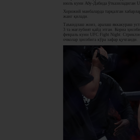
июль куни Абу-Дабида ўтказиладиган U
Хорижий манбаларда тарқалган хабарла
жанг қилади.
Таъкидлаш жоиз, аралаш яккакураш уста
3 та мағлубият қайд этган. Кориа ҳисоби
февраль куни UFC Fight Night: Стриклэ
очколар ҳисобига кўра зафар қучганди.