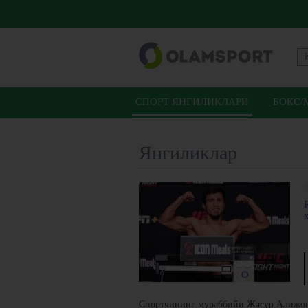
СПОРТ ЯНГИЛИКЛАРИ
БОКС/
Янгиликлар
Спортчининг мураббийи Жасур Алижо