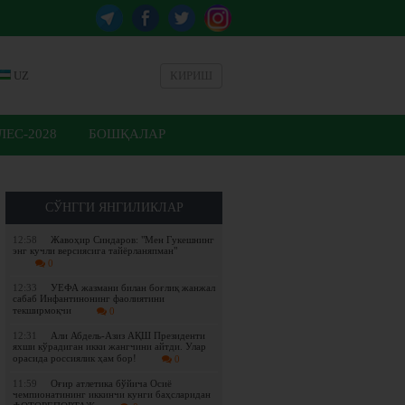
UZ
КИРИШ
ЕС-2028
БОШҚАЛАР
СЎНГГИ ЯНГИЛИКЛАР
12:58
Жавоҳир Синдаров: "Мен Гукешнинг
энг кучли версиясига тайёрланяпман"
0
12:33
УЕФА жазмани билан боғлиқ жанжал
сабаб Инфантинонинг фаолиятини
текширмоқчи
0
12:31
Али Абдель-Азиз АҚШ Президенти
яхши кўрадиган икки жангчини айтди. Улар
орасида россиялик ҳам бор!
0
11:59
Оғир атлетика бўйича Осиё
чемпионатининг иккинчи кунги баҳсларидан