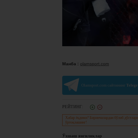
Манба :
olamsport.com
Olamsport.com сайтининг
Teleg
РЕЙТИНГ:
Хабар ёқдими? Биринчилардан бўлиб дўстлари
ўртоқлашинг!
Ўхшаш янгиликлар