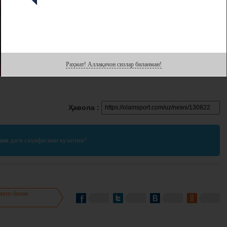
Раҳмат! Аллақачон сизлар биланман!
Ҳавола :
ram
даги саҳифасини кузатинг!
нгиз билан