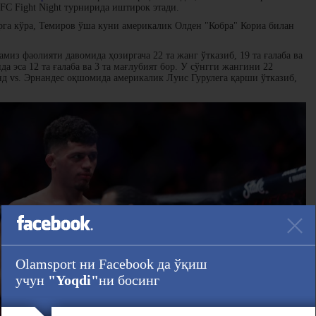
FC Fight Night турнирида иштирок этади.
рга кўра, Темиров ўша куни америкалик Олден "Кобра" Кориа билан
миз фаолияти давомида ҳозиргача 22 та жанг ўтказиб, 19 та ғалаба ва
да эса 12 та ғалаба ва 3 та мағлубият бор. У сўнгги жангини 22
нд vs. Эрнандес оқшомида америкалик Луис Гурулега қарши ўтказиб,
Olamsport ни Facebook да ўқиш
учун
"Yoqdi"
ни босинг