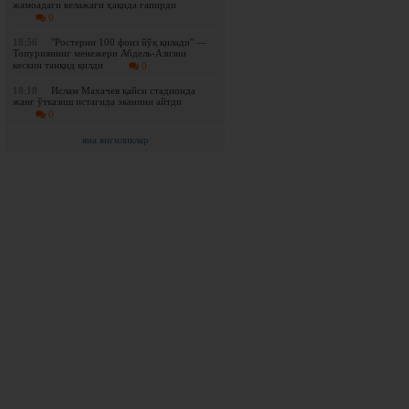
жамоадаги келажаги ҳақида гапирди
0
18:56
"Ростерни 100 фоиз йўқ қилади" —
Топуриянинг менежери Абдель-Азизни
кескин танқид қилди
0
18:18
Ислам Махачев қайси стадионда
жанг ўтказиш истагида эканини айтди
0
яна янгиликлар