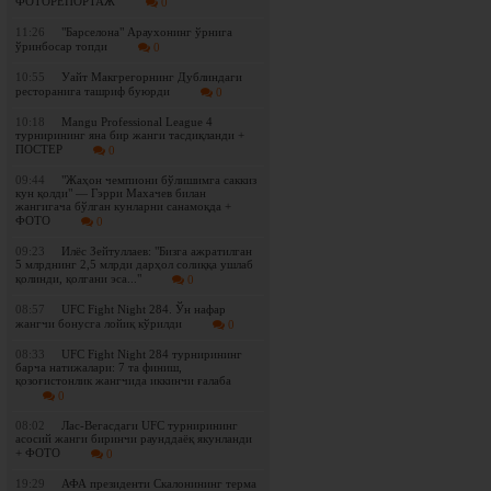
ФОТОРЕПОРТАЖ
0
11:26
"Барселона" Араухонинг ўрнига
ўринбосар топди
0
10:55
Уайт Макгрегорнинг Дублиндаги
ресторанига ташриф буюрди
0
10:18
Mangu Professional League 4
турнирининг яна бир жанги тасдиқланди +
ПОСТЕР
0
09:44
"Жаҳон чемпиони бўлишимга саккиз
кун қолди" — Гэрри Махачев билан
жангигача бўлган кунларни санамоқда +
ФОТО
0
09:23
Илёс Зейтуллаев: "Бизга ажратилган
5 млрднинг 2,5 млрди дарҳол солиққа ушлаб
қолинди, қолгани эса..."
0
08:57
UFC Fight Night 284. Ўн нафар
жангчи бонусга лойиқ кўрилди
0
08:33
UFC Fight Night 284 турнирининг
барча натижалари: 7 та финиш,
қозоғистонлик жангчида иккинчи ғалаба
0
08:02
Лас-Вегасдаги UFC турнирининг
асосий жанги биринчи раунддаёқ якунланди
+ ФОТО
0
19:29
АФА президенти Скалонининг терма