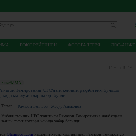
ММА
БОКС РЕЙТИНГИ
ФОТОГАЛЕРЕЯ
ЛОС-АНЖЕЛ
14 май 16:49
Бокс/ММА
Рамазон Темировнинг UFC'даги кейинги рақиби ким бўлиши
ҳақида маълумотлар пайдо бўлди
Теглар :
Рамазон Темиров
Жасур Алижонов
Ўзбекистонлик UFC жангчиси Рамазон Темировнинг навбатдаги
жанги тафсилотлари ҳақида хабар берилди.
нов
Olamsport.com
нашрига хабар қилганидек, Рамазон Темиров 25