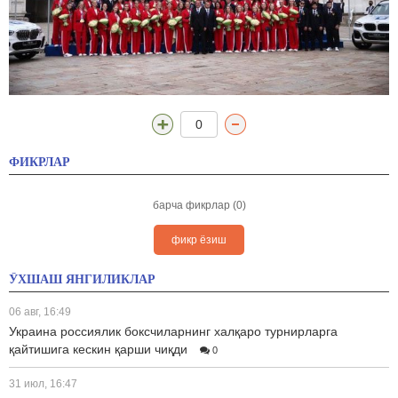
0
ФИКРЛАР
барча фикрлар (0)
фикр ёзиш
ЎХШАШ ЯНГИЛИКЛАР
06 авг, 16:49
Украина россиялик боксчиларнинг халқаро турнирларга
қайтишига кескин қарши чиқди
0
31 июл, 16:47