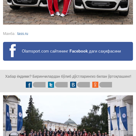
Манба :
tass.ru
Olamsport.com сайтининг
Facebook
даги саҳифасини
кузатинг!
Хабар ёқдими? Биринчилардан бўлиб дўстларингиз билан ўртоқлашинг!