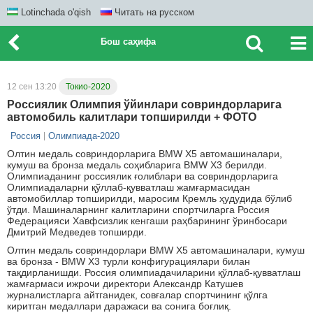
Lotinchada o'qish
Читать на русском
Бош саҳифа
12 сен 13:20
Токио-2020
Россиялик Олимпия ўйинлари совриндорларига
автомобиль калитлари топширилди + ФОТО
Россия
Олимпиада-2020
Олтин медаль совриндорларига BМW Х5 автомашиналари,
кумуш ва бронза медаль соҳибларига BМW Х3 берилди.
Олимпиаданинг россиялик ғолиблари ва совриндорларига
Олимпиадаларни қўллаб-қувватлаш жамғармасидан
автомобиллар топширилди, маросим Кремль ҳудудида бўлиб
ўтди. Машиналарнинг калитларини спортчиларга Россия
Федерацияси Хавфсизлик кенгаши раҳбарининг ўринбосари
Дмитрий Медведев топширди.
Олтин медаль совриндорлари BМW Х5 автомашиналари, кумуш
ва бронза - BМW Х3 турли конфигурациялари билан
тақдирланишди. Россия олимпиадачиларини қўллаб-қувватлаш
жамғармаси ижрочи директори Александр Катушев
журналистларга айтганидек, совғалар спортчининг қўлга
киритган медаллари даражаси ва сонига боғлиқ.