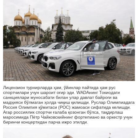
Лицензион турнирларда ҳам, ўйинлар пайтида ҳам рус
спортчилари учун шароит оғир эди. WАDАнинг Токиодаги
санкциялари муносабати билан улар давлат байроғи ва
мадҳияси бўлмаган ҳолда чиқиш қилишди. Руслар Олимпиадага
Россия Олимпия қўмитаси (РОC) жамоаси сифатида келишди.
Агар россиялик спортчи ғалаба қозонган бўлса, тақдирлаш
маросимида Пётр Чайковскийнинг фортепиано ва оркестр учун
биринчи концертидан парча ижро этилди.