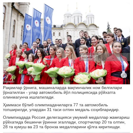
Рақамлар ўрнига, машиналарда вақтинчалик ном белгилари
ўрнатилган - улар автомобиль йўл полициясида рўйхатга
олинмагунча ишлатилади.
Ҳаммаси бўлиб олимпиадачиларга 77 та автомобиль
топширилди, улардан 31 таси олтин медаль соҳибларидир.
Олимпиадада Россия делегацияси умумий медаллар жамғариш
рўйхатида бешинчи ўринни эгаллади, спортчилар 20 та олтин,
28 та кумуш ва 23 та бронза медалларини қўлга киритишди.