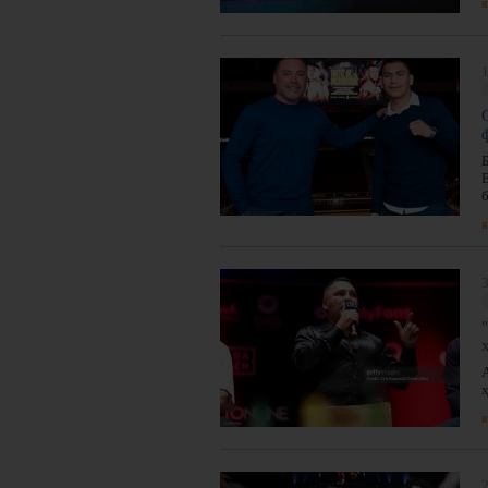
я
1
я
3
ҳ
я
2