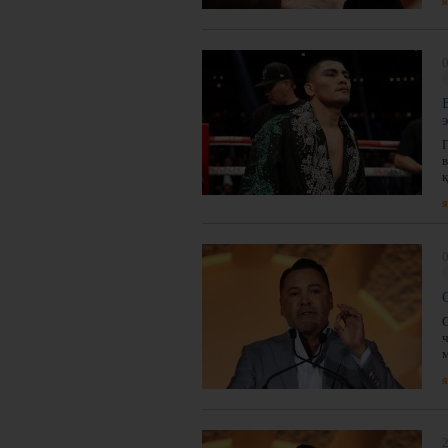
я
0
я
я
2