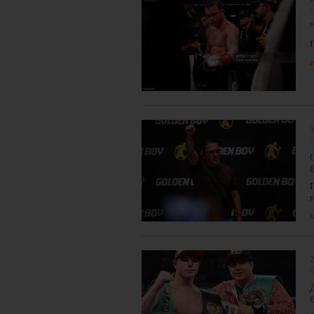
я
1
я
2