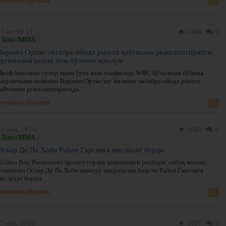
нгиликни кўрсатиш
5 авг, 10:13
1448
0
Бокс/ММА
Виржил Ортис октябрь ойида рингга қайтишни режалаштиряпти,
эҳтимолий рақиб ким бўлиши маълум
Проф бокснинг супер ярим ўрта вазн тоифасида WBC йўналиши бўйича
вақтинчалик чемпион Виржил Ортис шу йилнинг октябрь ойида рингга
қайтишни режалаштирмоқда.
нгиликни кўрсатиш
05 июн, 18:02
1685
0
Бокс/ММА
Оскар Де Ла Хойя Райан Гарсияга маслаҳат берди
Golden Boy Promotions промоутерлик компанияси раҳбари, собиқ жаҳон
чемпиони Оскар Де Ла Хойя машҳур америкалик боксчи Райан Гарсияга
маслаҳат берди.
нгиликни кўрсатиш
7 май, 15:03
1037
0