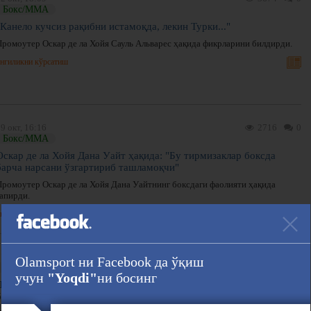
Бокс/ММА
"Канело кучсиз рақибни истамоқда, лекин Турки..."
Промоутер Оскар де ла Хойя Сауль Альварес ҳақида фикрларини билдирди.
нгиликни кўрсатиш
9 окт, 16:16
2716
0
Бокс/ММА
Оскар де ла Хойя Дана Уайт ҳақида: "Бу тирмизаклар боксда
барча нарсани ўзгартириб ташламоқчи"
Промоутер Оскар де ла Хойя Дана Уайтнинг боксдаги фаолияти ҳақида
гапирди.
нгиликни кўрсатиш
7 сен, 08:21
941
0
Olamsport ни Facebook да ўқиш
Бокс/ММА
учун
"Yoqdi"
ни босинг
Де Ла Хойя "Канело"га мураббийни алмаштиришни маслаҳат
берди