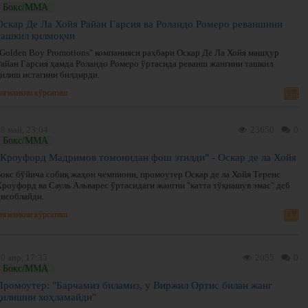
Бокс/ММА
Оскар Де Ла Хойя Райан Гарсия ва Роландо Ромеро реваншини
ташкил қилмоқчи
"Golden Boy Promotions" компанияси раҳбари Оскар Де Ла Хойя машҳур
Райан Гарсия ҳамда Роландо Ромеро ўртасида реванш жангини ташкил
қилиш истагини билдирди.
нгиликни кўрсатиш
8 май, 23:04
23650
0
Бокс/ММА
"Кроуфорд Мадримов томонидан фош этилди" - Оскар де ла Хойя
Бокс бўйича собиқ жаҳон чемпиони, промоутер Оскар де ла Хойя Теренс
Кроуфорд ва Сауль Альварес ўртасидаги жангни "катта тўқнашув эмас" деб
ҳисоблайди.
нгиликни кўрсатиш
0 апр, 17:35
2055
0
Бокс/ММА
Промоутер: "Барчамиз биламиз, у Виржил Ортис билан жанг
қилишни хоҳламайди"