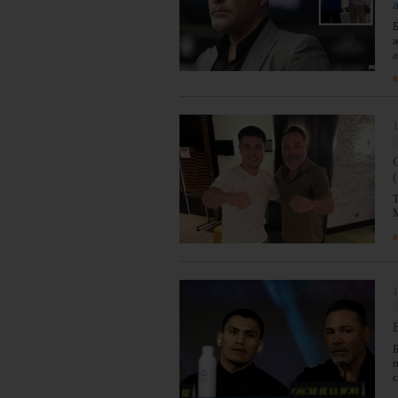
я
1
я
1