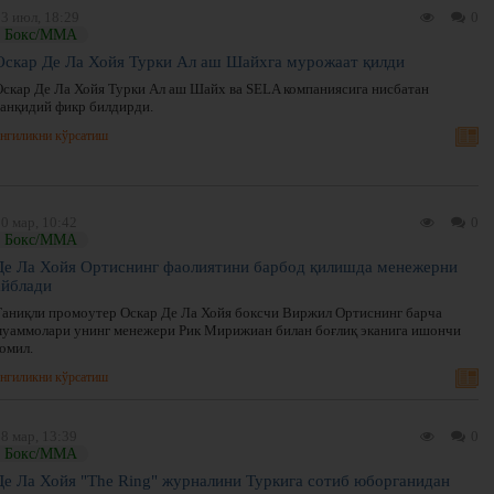
3 июл, 18:29
0
Бокс/ММА
Оскар Де Ла Хойя Турки Ал аш Шайхга мурожаат қилди
Оскар Де Ла Хойя Турки Ал аш Шайх ва SELA компаниясига нисбатан
танқидий фикр билдирди.
нгиликни кўрсатиш
0 мар, 10:42
0
Бокс/ММА
Де Ла Хойя Ортиснинг фаолиятини барбод қилишда менежерни
айблади
Таниқли промоутер Оскар Де Ла Хойя боксчи Виржил Ортиснинг барча
муаммолари унинг менежери Рик Мирижиан билан боғлиқ эканига ишончи
омил.
нгиликни кўрсатиш
8 мар, 13:39
0
Бокс/ММА
Де Ла Хойя "The Ring" журналини Туркига сотиб юборганидан