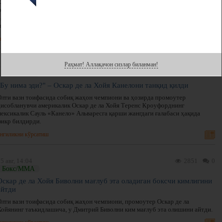
Сауль "Канело" Альвареснинг собиқ промоутери Оскар Де Ла Хойянинг
фикрича, 35 ёшли мексикалик Теренс Кроуфорддан учралган мағлубият
ҳамда иккинчи ўрта вазнда мутлақ жаҳон чемпионлигидан айрилганидан сўнг
мураббийни алмаштириш вақти келди.
нгиликни кўрсатиш
Раҳмат! Аллақачон сизлар биланман!
3 сен, 10:23
2086
0
Бокс/ММА
"Бу нима эди?" – Оскар де ла Хойя Канелони танқид қилди
Олти вазн тоифасида собиқ жаҳон чемпиони ва ҳозирда промоутер
ҳисобланувчи америкалик Оскар де ла Хойя Теренс Кроуфорднинг
мексикалик Сауль «Канело» Альваресга қарши жангдаги ғалабаси ҳақида
фикр билдирди.
нгиликни кўрсатиш
5 авг, 14:04
2851
0
Бокс/ММА
Оскар де ла Хойя Биволни мағлуб эта оладиган боксчи кимлигини
айтди
Олти вазн тоифасида собиқ жаҳон чемпиони, промоутер Оскар де ла
Хойянинг таъкидлашича, у Дмитрий Биволни ким мағлуб эта олишини айтди.