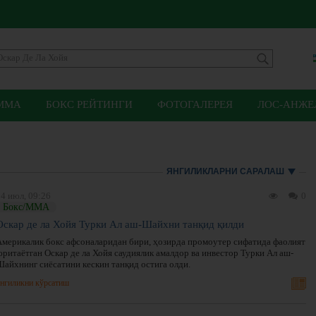
ММА
БОКС РЕЙТИНГИ
ФОТОГАЛЕРЕЯ
ЛОС-АНЖЕЛ
ЯНГИЛИКЛАРНИ САРАЛАШ
4 июл, 09:26
0
Бокс/ММА
Оскар де ла Хойя Турки Ал аш-Шайхни танқид қилди
Америкалик бокс афсоналаридан бири, ҳозирда промоутер сифатида фаолият
юритаётган Оскар де ла Хойя саудиялик амалдор ва инвестор Турки Ал аш-
Шайхнинг сиёсатини кескин танқид остига олди.
нгиликни кўрсатиш