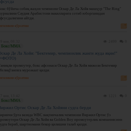
афсусда
Бокс бўйича собиқ жаҳон чемпиони Оскар Де Ла Хойя машҳур "The Ring"
журналини Саудия Арабистони вакилларига сотиб юборганидан
афсусдалигини айтди.
нгиликни кўрсатиш
9 янв, 08:32
2499
0
Бокс/ММА
Оскар Де Ла Хойя: "Бектемир, чемпионлик жанги жуда яқин!"
(+ФОТО)
Таниқли промоутер, бокс афсонаси Оскар Де Ла Хойя мижози Бектемир
Мелиқўзиевга мурожаат қилди.
нгиликни кўрсатиш
7 янв, 13:42
1221
0
Бокс/ММА
Виржил Ортис Оскар Де Ла Хойяни судга берди
Биринчи ўрта вазнда WBC вақтинчалик чемпиони Виржил Ортис ўз
промоутери Оскар Де Ла Хойя ва Golden Boy промоутерлик компаниясини
судга бериб, шартномани бекор қилишни талаб қилди.