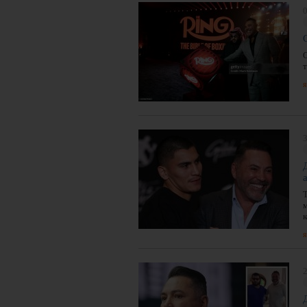
0
я
3
к
я
2