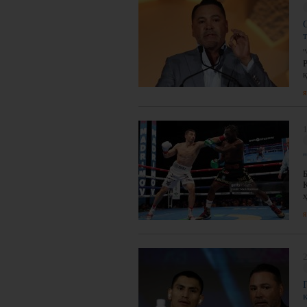
я
1
я
2