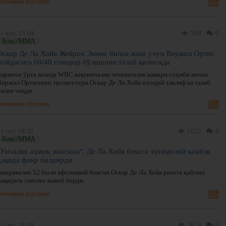
нгиликни кўрсатиш
1 янв, 15:04
588
0
Бокс/ММА
Оскар Де Ла Хойя Жейрон Эннис билан жанг учун Вержил Ортис
фойдасига 60/40 гонорар бўлишини талаб қилмоқда
Биринчи ўрта вазнда WBC вақтинчалик чемпионлик камари соҳиби кичик
Виржил Ортиснинг промоутери Оскар Де Ла Хойя шундай таклиф ва талаб
билан чиқди.
нгиликни кўрсатиш
1 окт, 10:32
1022
0
Бокс/ММА
"Унчалик аҳмоқ эмасман". Де Ла Хойя боксга эҳтимолий камбэк
ҳақида фикр билдирди
Америкалик 52 ёшли афсонавий боксчи Оскар Де Ла Хойя рингга қайтиш
ақидаги саволга жавоб берди.
нгиликни кўрсатиш
2 окт, 18:09
3674
0