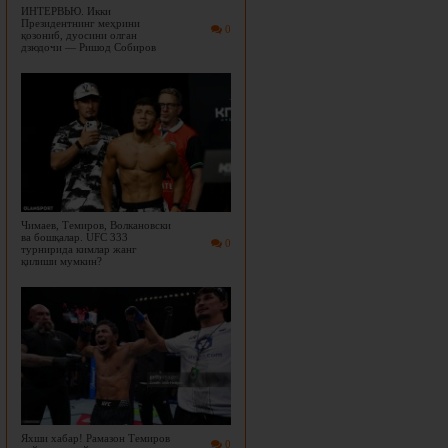
ИНТЕРВЬЮ. Икки
Президентнинг меҳрини
0
қозониб, дуосини олган
дзюдочи — Ришод Собиров
Чимаев, Темиров, Волкановски
ва бошқалар. UFC 333
0
турнирида кимлар жанг
қилиши мумкин?
Яхши хабар! Рамазон Темиров
0