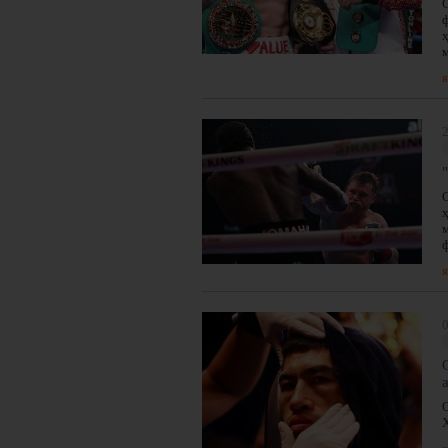
я
2
я
0