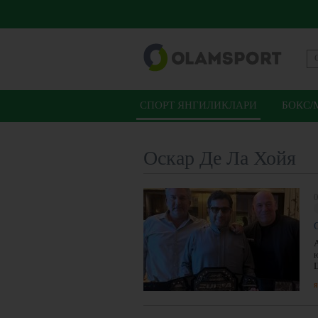
СПОРТ ЯНГИЛИКЛАРИ
БОКС/
Оскар Де Ла Хойя
0
я