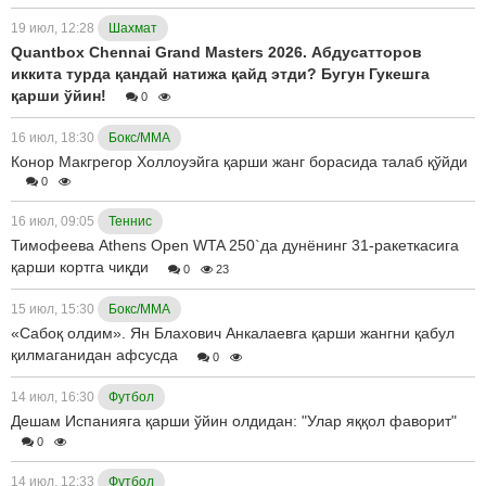
19 июл, 12:28
Шахмат
Quantbox Chennai Grand Masters 2026. Абдусатторов
иккита турда қандай натижа қайд этди? Бугун Гукешга
қарши ўйин!
0
16 июл, 18:30
Бокс/ММА
Конор Макгрегор Холлоуэйга қарши жанг борасида талаб қўйди
0
16 июл, 09:05
Теннис
Тимофеева Athens Open WTA 250`да дунёнинг 31-ракеткасига
қарши кортга чиқди
0
23
15 июл, 15:30
Бокс/ММА
«Сабоқ олдим». Ян Блахович Анкалаевга қарши жангни қабул
қилмаганидан афсусда
0
14 июл, 16:30
Футбол
Дешам Испанияга қарши ўйин олдидан: "Улар яққол фаворит"
0
14 июл, 12:33
Футбол