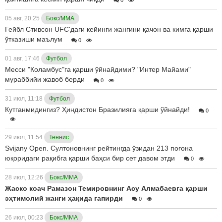
05 авг, 20:25
Бокс/ММА
Гейбл Стивсон UFC'даги кейинги жангини қачон ва кимга қарши
ўтказиши маълум
0
01 авг, 17:46
Футбол
Месси "Коламбус"га қарши ўйнайдими? "Интер Майами"
мураббийи жавоб берди
0
31 июл, 11:18
Футбол
Кутганмидингиз? Ҳиндистон Бразилияга қарши ўйнайди!
0
29 июл, 11:54
Теннис
Svijany Open. Султоновнинг рейтингда ўзидан 213 поғона
юқоридаги рақибга қарши баҳси бир сет давом этди
0
28 июл, 12:26
Бокс/ММА
Жаско коач Рамазон Темировнинг Асу Алмабаевга қарши
эҳтимолий жанги ҳақида гапирди
0
26 июл, 00:23
Бокс/ММА