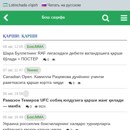
Lotinchada o'qish
Читать на русском
Бош саҳифа
ҚАРШИ:
ҚАРШИ
08 авг, 12:05
Бокс/ММА
Шара Буллетнинг RAF лигасидаги дебюти ватандошига қарши
бўлади + ПОСТЕР
0
07 авг, 11:47
Теннис
Canadian Open. Камилла Раҳимова дунёнинг учинчи
ракеткасига қарши кортга чиқди
0
06 авг, 19:56
Рамазон Темиров UFC собиқ юлдузига қарши жанг қилади
— манба
0
9924
06 авг, 16:49
Бокс/ММА
Украина россиялик боксчиларнинг халқаро турнирларга
қайтишига кескин қарши чиқди
0