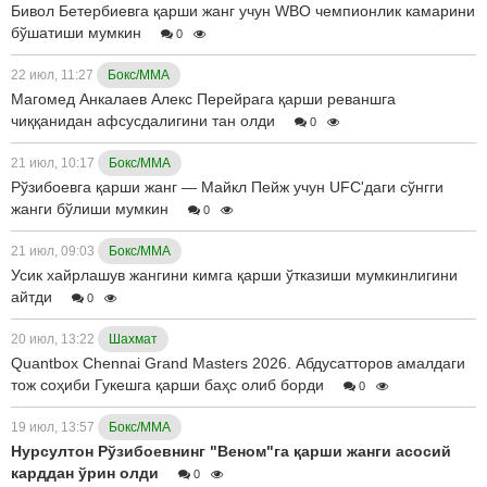
Бивол Бетербиевга қарши жанг учун WBO чемпионлик камарини
бўшатиши мумкин
0
22 июл, 11:27
Бокс/ММА
Магомед Анкалаев Алекс Перейрага қарши реваншга
чиққанидан афсусдалигини тан олди
0
21 июл, 10:17
Бокс/ММА
Рўзибоевга қарши жанг — Майкл Пейж учун UFC'даги сўнгги
жанги бўлиши мумкин
0
21 июл, 09:03
Бокс/ММА
Усик хайрлашув жангини кимга қарши ўтказиши мумкинлигини
айтди
0
20 июл, 13:22
Шахмат
Quantbox Chennai Grand Masters 2026. Абдусатторов амалдаги
тож соҳиби Гукешга қарши баҳс олиб борди
0
19 июл, 13:57
Бокс/ММА
Нурсултон Рўзибоевнинг "Веном"га қарши жанги асосий
карддан ўрин олди
0