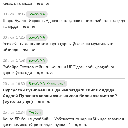
ҳақида гапирди
0
30 июн, 19:05
Бокс/ММА
Шара Буллет Исраэль Адесаньяга қарши эҳтимолий жанг ҳақида
гапирди
0
30 июн, 17:25
Бокс/ММА
Усик сўнгги жангини кимларга қарши ўтказиши мумкинлиги
айтилди
0
28 июн, 17:58
Бокс/ММА
Зубайра Тухугов кейинги жангини UFC'даги собиқ рақибига
қарши ўтказади
0
22
26 июн, 16:30
Бокс/ММА, Қизиқарли!
Нурсултон Рўзибоев UFC'да навбатдаги синов олдида:
Андрей Пуляевга қарши жанг нимаси билан аҳамиятли?
(мутолаа учун)
0
25 июн, 12:34
Футбол
Конго ДР бош мураббийи: "Ўзбекистонга қарши ўйинда таваккал
қилишимизга тўғри келади, чунки..."
0