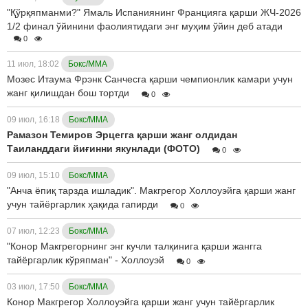
"Қўрқяпманми?" Ямаль Испаниянинг Францияга қарши ЖЧ-2026
1/2 финал ўйинини фаолиятидаги энг муҳим ўйин деб атади
0
11 июл, 18:02
Бокс/ММА
Мозес Итаума Фрэнк Санчесга қарши чемпионлик камари учун
жанг қилишдан бош тортди
0
09 июл, 16:18
Бокс/ММА
Рамазон Темиров Эрцегга қарши жанг олдидан
Таиланддаги йиғинни якунлади (ФОТО)
0
09 июл, 15:10
Бокс/ММА
"Анча ёпиқ тарзда ишладик". Макгрегор Холлоуэйга қарши жанг
учун тайёргарлик ҳақида гапирди
0
07 июл, 12:23
Бокс/ММА
"Конор Макгрегорнинг энг кучли талқинига қарши жангга
тайёргарлик кўряпман" - Холлоуэй
0
03 июл, 17:50
Бокс/ММА
Конор Макгрегор Холлоуэйга қарши жанг учун тайёргарлик