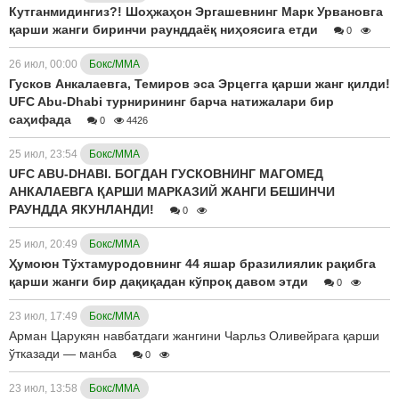
Кутганмидингиз?! Шоҳжаҳон Эргашевнинг Марк Урвановга
қарши жанги биринчи раунддаёқ ниҳоясига етди
0
26 июл, 00:00
Бокс/ММА
Гусков Анкалаевга, Темиров эса Эрцегга қарши жанг қилди!
UFC Abu-Dhabi турнирининг барча натижалари бир
саҳифада
0
4426
25 июл, 23:54
Бокс/ММА
UFC ABU-DHABI. БОГДАН ГУСКОВНИНГ МАГОМЕД
АНКАЛАЕВГА ҚАРШИ МАРКАЗИЙ ЖАНГИ БЕШИНЧИ
РАУНДДА ЯКУНЛАНДИ!
0
25 июл, 20:49
Бокс/ММА
Ҳумоюн Тўхтамуродовнинг 44 яшар бразилиялик рақибга
қарши жанги бир дақиқадан кўпроқ давом этди
0
23 июл, 17:49
Бокс/ММА
Арман Царукян навбатдаги жангини Чарльз Оливейрага қарши
ўтказади — манба
0
23 июл, 13:58
Бокс/ММА