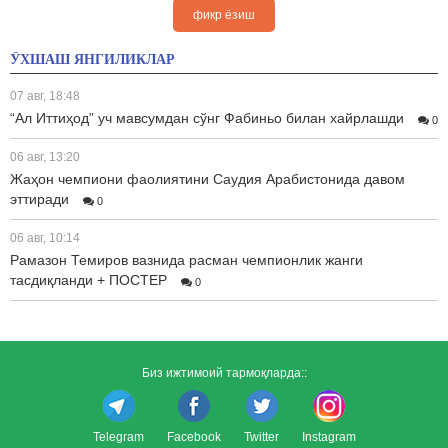
фикр ёзиш
ЎХШАШ ЯНГИЛИКЛАР
07 авг, 18:48
“Ал Иттиҳод” уч мавсумдан сўнг Фабиньо билан хайрлашди
0
06 авг, 13:20
Жаҳон чемпиони фаолиятини Саудия Арабистонида давом
эттиради
0
06 авг, 10:14
Рамазон Темиров вазнида расман чемпионлик жанги
тасдиқланди + ПОСТЕР
0
Биз ижтимоий тармоқларда::
Telegram
Facebook
Twitter
Instagram