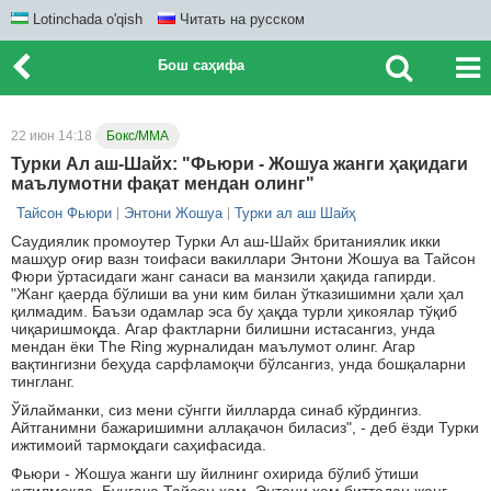
Lotinchada o'qish
Читать на русском
Бош саҳифа
22 июн 14:18
Бокс/ММА
Турки Ал аш-Шайх: "Фьюри - Жошуа жанги ҳақидаги
маълумотни фақат мендан олинг"
Тайсон Фьюри
Энтони Жошуа
Турки ал аш Шайҳ
Саудиялик промоутер Турки Ал аш-Шайх британиялик икки
машҳур оғир вазн тоифаси вакиллари Энтони Жошуа ва Тайсон
Фюри ўртасидаги жанг санаси ва манзили ҳақида гапирди.
"Жанг қаерда бўлиши ва уни ким билан ўтказишимни ҳали ҳал
қилмадим. Баъзи одамлар эса бу ҳақда турли ҳикоялар тўқиб
чиқаришмоқда. Агар фактларни билишни истасангиз, унда
мендан ёки The Ring журналидан маълумот олинг. Агар
вақтингизни беҳуда сарфламоқчи бўлсангиз, унда бошқаларни
тингланг.
Ўйлайманки, сиз мени сўнгги йилларда синаб кўрдингиз.
Айтганимни бажаришимни аллақачон биласиз", - деб ёзди Турки
ижтимоий тармоқдаги саҳифасида.
Фьюри - Жошуа жанги шу йилнинг охирида бўлиб ўтиши