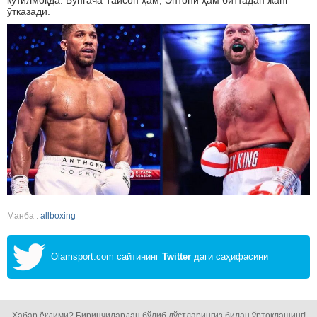
кутилмоқда. Бунгача Тайсон ҳам, Энтони ҳам биттадан жанг
ўтказади.
Манба :
allboxing
Olamsport.com сайтининг
Twitter
даги саҳифасини
кузатинг!
Хабар ёқдими? Биринчилардан бўлиб дўстларингиз билан ўртоқлашинг!