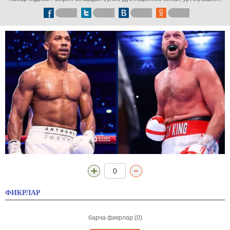
0
ФИКРЛАР
барча фикрлар (0)