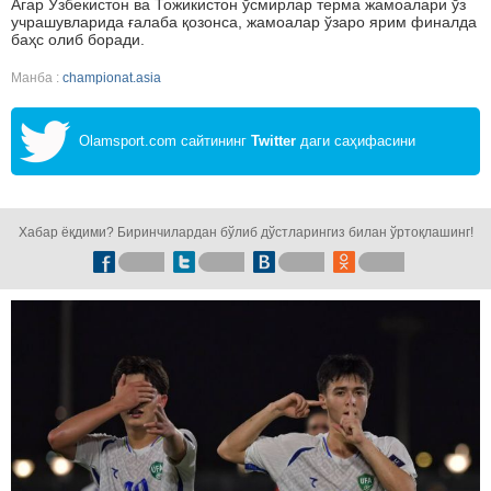
Агар Ўзбекистон ва Тожикистон ўсмирлар терма жамоалари ўз
учрашувларида ғалаба қозонса, жамоалар ўзаро ярим финалда
баҳс олиб боради.
Манба :
championat.asia
Olamsport.com сайтининг
Twitter
даги саҳифасини
кузатинг!
Хабар ёқдими? Биринчилардан бўлиб дўстларингиз билан ўртоқлашинг!