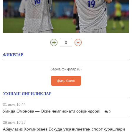
0
ФИКРЛАР
барча фикрлар (0)
фикр ёзиш
ЎХШАШ ЯНГИЛИКЛАР
31 июл, 15:44
Умида Омонова — Осиё чемпионати совриндори!
0
29 июл, 10:25
Абдулазиз Холмирзаев Бокуда ўтказилаётган спорт курашлари