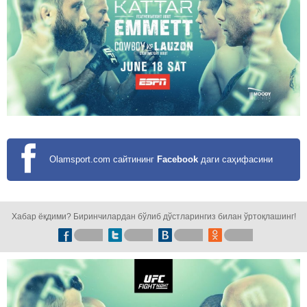
Olamsport.com сайтининг
Facebook
даги саҳифасини
кузатинг!
Хабар ёқдими? Биринчилардан бўлиб дўстларингиз билан ўртоқлашинг!