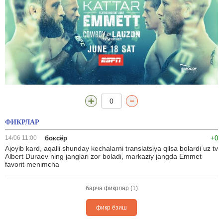
0
ФИКРЛАР
14/06 11:00
боксёр
+0
Ajoyib kard, aqalli shunday kechalarni translatsiya qilsa bolardi uz tv
Albert Duraev ning janglari zor boladi, markaziy jangda Emmet
favorit menimcha
барча фикрлар (1)
фикр ёзиш