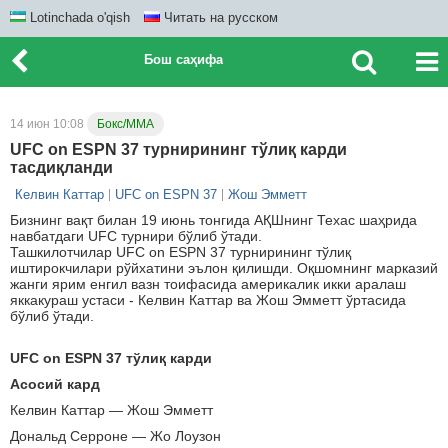
Lotinchada o'qish
Читать на русском
Бош саҳифа
14 июн 10:08
Бокс/ММА
UFC on ESPN 37 турнирининг тўлиқ карди
тасдиқланди
Келвин Каттар
UFC on ESPN 37
Жош Эмметт
Бизнинг вақт билан 19 июнь тонгида АҚШнинг Техас шаҳрида
навбатдаги UFC турнири бўлиб ўтади.
Ташкилотчилар UFC on ESPN 37 турнирининг тўлиқ
иштирокчилари рўйхатини эълон қилишди. Оқшомнинг марказий
жанги ярим енгил вазн тоифасида америкалик икки аралаш
яккакураш устаси - Келвин Каттар ва Жош Эмметт ўртасида
бўлиб ўтади.
UFC on ESPN 37 тўлиқ карди
Асосий кард
Келвин Каттар — Жош Эмметт
Дональд Серроне — Жо Лоузон