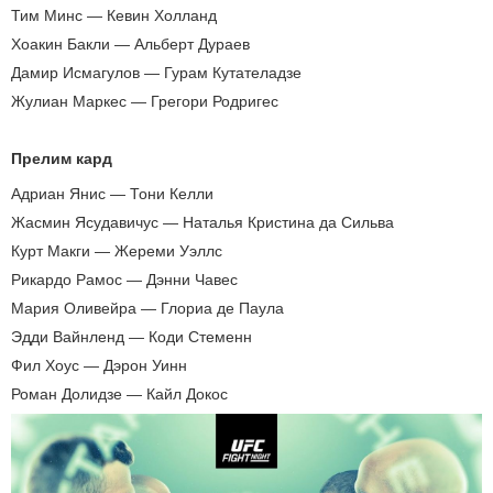
Тим Минс — Кевин Холланд
Хоакин Бакли — Альберт Дураев
Дамир Исмагулов — Гурам Кутателадзе
Жулиан Маркес — Грегори Родригес
Прелим кард
Адриан Янис — Тони Келли
Жасмин Ясудавичус — Наталья Кристина да Сильва
Курт Макги — Жереми Уэллс
Рикардо Рамос — Дэнни Чавес
Мария Оливейра — Глориа де Паула
Эдди Вайнленд — Коди Стеменн
Фил Хоус — Дэрон Уинн
Роман Долидзе — Кайл Докос