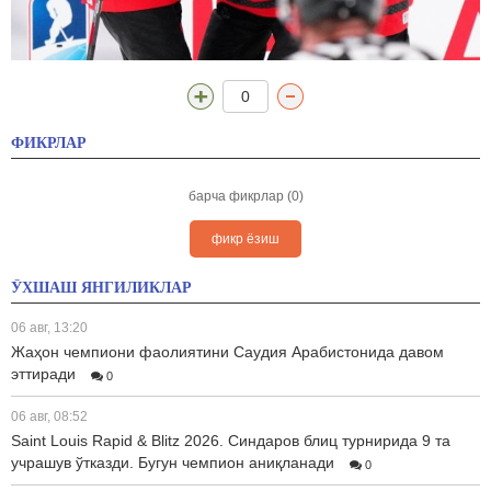
0
ФИКРЛАР
барча фикрлар (0)
фикр ёзиш
ЎХШАШ ЯНГИЛИКЛАР
06 авг, 13:20
Жаҳон чемпиони фаолиятини Саудия Арабистонида давом
эттиради
0
06 авг, 08:52
Saint Louis Rapid & Blitz 2026. Синдаров блиц турнирида 9 та
учрашув ўтказди. Бугун чемпион аниқланади
0