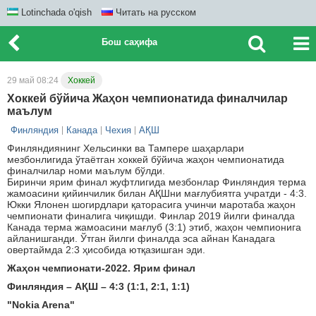
Lotinchada o'qish
Читать на русском
Бош саҳифа
29 май 08:24
Хоккей
Хоккей бўйича Жаҳон чемпионатида финалчилар
маълум
Финляндия
Канада
Чехия
АҚШ
Финляндиянинг Хельсинки ва Тампере шаҳарлари
мезбонлигида ўтаётган хоккей бўйича жаҳон чемпионатида
финалчилар номи маълум бўлди.
Биринчи ярим финал жуфтлигида мезбонлар Финляндия терма
жамоасини қийинчилик билан АҚШни мағлубиятга учратди - 4:3.
Юкки Ялонен шогирдлари қаторасига учинчи маротаба жаҳон
чемпионати финалига чиқишди. Финлар 2019 йилги финалда
Канада терма жамоасини мағлуб (3:1) этиб, жаҳон чемпионига
айланишганди. Ўтган йилги финалда эса айнан Канадага
овертаймда 2:3 ҳисобида ютқазишган эди.
Жаҳон чемпионати-2022. Ярим финал
Финляндия – АҚШ – 4:3 (1:1, 2:1, 1:1)
"Nokia Arena"