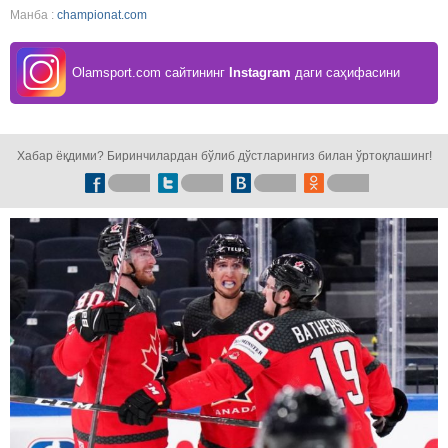
Манба :
championat.com
Olamsport.com сайтининг
Instagram
даги саҳифасини
кузатинг!
Хабар ёқдими? Биринчилардан бўлиб дўстларингиз билан ўртоқлашинг!