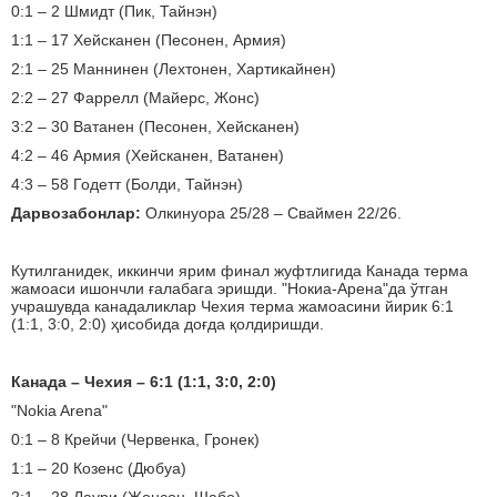
0:1 – 2 Шмидт (Пик, Тайнэн)
1:1 – 17 Хейсканен (Песонен, Армия)
2:1 – 25 Маннинен (Лехтонен, Хартикайнен)
2:2 – 27 Фаррелл (Майерс, Жонс)
3:2 – 30 Ватанен (Песонен, Хейсканен)
4:2 – 46 Армия (Хейсканен, Ватанен)
4:3 – 58 Годетт (Болди, Тайнэн)
Дарвозабонлар:
Олкинуора 25/28 – Сваймен 22/26.
Кутилганидек, иккинчи ярим финал жуфтлигида Канада терма
жамоаси ишончли ғалабага эришди. "Нокиа-Арена"да ўтган
учрашувда канадаликлар Чехия терма жамоасини йирик 6:1
(1:1, 3:0, 2:0) ҳисобида доғда қолдиришди.
Канада – Чехия – 6:1 (1:1, 3:0, 2:0)
"Nokia Arena"
0:1 – 8 Крейчи (Червенка, Гронек)
1:1 – 20 Козенс (Дюбуа)