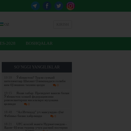
OZ
KIRISH
ES-2028
BOSHQALAR
SO’NGGI YANGILIKLAR
19:59
Ўзбекистон? Турли сунъий
интеллектлар Шахмат Олимпиадаси ғолиби
ким бўлишини тахмин қилди
0
19:15
Яхши хабар: Президент вакили билан
Ўзбекистон хоккей федерациясини
ривожлантириш масалалари муҳокама
қилинди
0
18:48
“Ал Иттиҳод” уч мавсумдан сўнг
Фабиньо билан хайрлашди
0
18:21
UFC асосий жанги Нурмагомедов -
Ядонг бўлган турнир учун расмий постерни