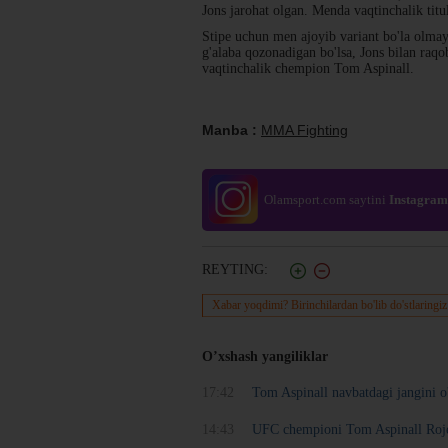
Jons jarohat olgan. Menda vaqtinchalik tit
Stipe uchun men ajoyib variant bo'la olm
g'alaba qozonadigan bo'lsa, Jons bilan raqob
vaqtinchalik chempion Tom Aspinall.
Manba :
MMA Fighting
Olamsport.com saytini
Instagram
REYTING:
Xabar yoqdimi? Birinchilardan bo'lib do'stlaringiz
O’xshash yangiliklar
17:42
Tom Aspinall navbatdagi jangini o'
14:43
UFC chempioni Tom Aspinall Roje