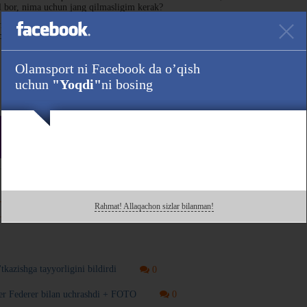
ul bor, nima uchun jang qilmasligim kerak?
aymanmi? Uni yosh chempiondan biri nokaut qilishi mumkin. Agarda u yana
ati o'rtasida katta ovozalar bo'lib ketadi", - dedi UFC'ning og'ir vaznidagi
Olamsport ni Facebook da o’qish
uchun
"Yoqdi"
ni bosing
Havola :
da ham kuzating!
Rahmat! Allaqachon sizlar bilanman!
 bilan o'rtoqlashing!
tkazishga tayyorligini bildirdi
0
r Federer bilan uchrashdi + FOTO
0