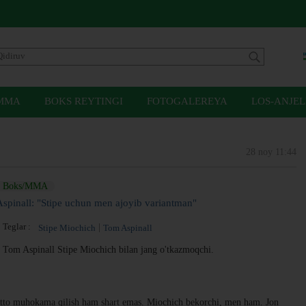
MMA
BOKS REYTINGI
FOTOGALEREYA
LOS-ANJEL
28 noy 11:44
Boks/MMA
Aspinall: "Stipe uchun men ajoyib variantman"
Teglar :
Stipe Miochich
Tom Aspinall
Tom Aspinall Stipe Miochich bilan jang o'tkazmoqchi.
tto muhokama qilish ham shart emas. Miochich bekorchi, men ham. Jon