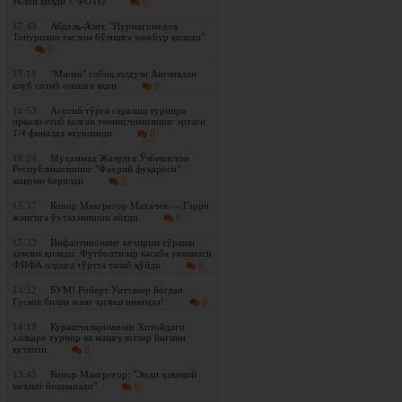
эълон қилди + ФОТО
0
17:49
Абдель-Азиз: "Нурмагомедов
Топурияни таслим бўлишга мажбур қилади"
0
17:18
"Милан" собиқ юлдузи Англиядан
клуб сотиб олишга яқин
0
16:53
Асосий тўрга саралаш турнири
орқали етиб келган теннисчимизнинг эртаги
1/4 финалда якунланди
0
16:24
Муҳаммад Жалудга Ўзбекистон
Республикасининг "Фахрий фуқароси"
мақоми берилди
0
15:57
Конор Макгрегор Махачев — Гэрри
жангига ўз тахминини айтди
0
15:33
Инфантинонинг кечирим сўраши
камлик қилади: Футболчилар касаба уюшмаси
ФИФА олдига тўртта талаб қўйди
0
14:52
БУМ! Роберт Уиттакер Богдан
Гусков билан жанг қилиш ниятида!
0
14:19
Курашчиларимизни Хитойдаги
халқаро турнир ва машғулотлар йиғини
кутяпти
0
13:45
Конор Макгрегор: "Энди ҳақиқий
меҳнат бошланади"
0