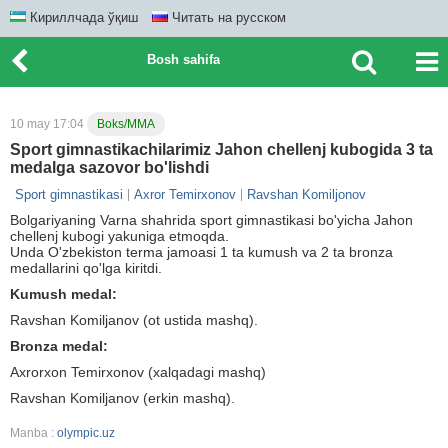
Кириллчада ўқиш
Читать на русском
Bosh sahifa
10 may 17:04
Boks/MMA
Sport gimnastikachilarimiz Jahon chellenj kubogida 3 ta
medalga sazovor bo'lishdi
Sport gimnastikasi
Axror Temirxonov
Ravshan Komiljonov
Bolgariyaning Varna shahrida sport gimnastikasi bo'yicha Jahon
chellenj kubogi yakuniga etmoqda.
Unda O'zbekiston terma jamoasi 1 ta kumush va 2 ta bronza
medallarini qo'lga kiritdi.
Kumush medal:
Ravshan Komiljanov (ot ustida mashq).
Bronza medal:
Axrorxon Temirxonov (xalqadagi mashq)
Ravshan Komiljanov (erkin mashq).
Manba :
olympic.uz