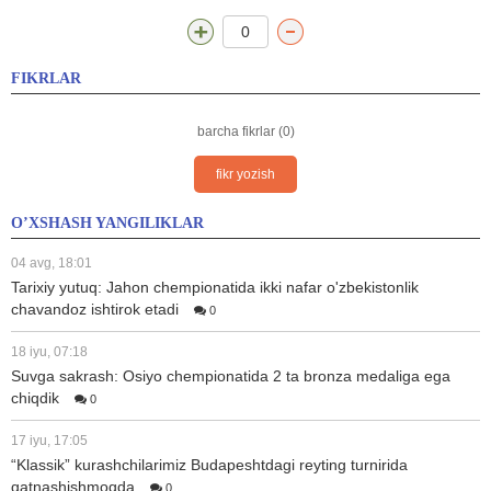
0
FIKRLAR
barcha fikrlar (0)
fikr yozish
O’XSHASH YANGILIKLAR
04 avg, 18:01
Tarixiy yutuq: Jahon chempionatida ikki nafar o'zbekistonlik
chavandoz ishtirok etadi
0
18 iyu, 07:18
Suvga sakrash: Osiyo chempionatida 2 ta bronza medaliga ega
chiqdik
0
17 iyu, 17:05
“Klassik” kurashchilarimiz Budapeshtdagi reyting turnirida
qatnashishmoqda
0