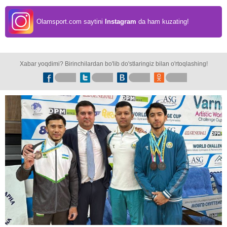
Olamsport.com saytini
Instagram
da ham kuzating!
Xabar yoqdimi? Birinchilardan bo'lib do'stlaringiz bilan o'rtoqlashing!