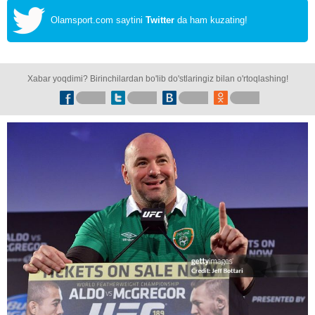
Olamsport.com saytini
Twitter
da ham kuzating!
Xabar yoqdimi? Birinchilardan bo'lib do'stlaringiz bilan o'rtoqlashing!