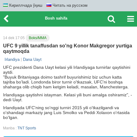
Кириллчада ўқиш
Читать на русском
Bosh sahifa
14 dek 17:05
Boks/MMA
UFC 9 yillik tanaffusdan so'ng Konor Makgregor yurtiga
qaytmoqda
Irlandiya
Dana Uayt
UFC prezidenti Dana Uayt kelasi yili Irlandiyaga turnirlar qaytishini
aytdi.
"Buyuk Britaniyaga doimo tashrif buyurishimiz biz uchun katta
tajriba bo'ladi. Londonda biror turnir o'tkazsak, UFC'ni boshqa
shaharga olib chiqib ham ketgim keladi, masalan, Manchesterga.
Irlandiyaga qaytishni istayman. Kelasi yili buni amalga oshiramiz", -
dedi Uayt.
Irlandiyada UFC'ning so'nggi turniri 2015 yili o'tkazilgandi va
o'shandagi markaziy jang Luis Smolko va Peddi Xolaxon o'rtasida
bo'lgan.
Manba :
TNT Sports