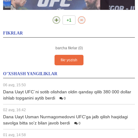
+1
FIKRLAR
barcha fikrlar (0)
fikr yozish
O’XSHASH YANGILIKLAR
06 avg, 15:50
Dana Uayt UFC`ni sotib olishdan oldin qanday qilib 380 000 dollar
ishlab topganini aytib berdi
0
02 avg, 16:42
Dana Uayt Usman Nurmagomedovni UFC'ga jalb qilish haqidagi
savolga bitta so'z bilan javob berdi
0
01 avg, 14:58