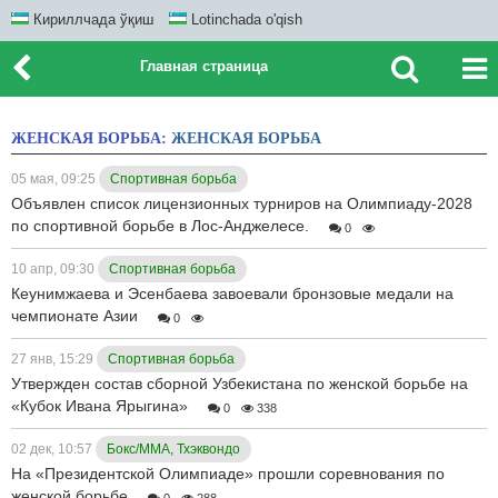
Кириллчада ўқиш
Lotinchada o'qish
Главная страница
ЖЕНСКАЯ БОРЬБА:
ЖЕНСКАЯ БОРЬБА
05 мая, 09:25
Спортивная борьба
Объявлен список лицензионных турниров на Олимпиаду-2028
по спортивной борьбе в Лос-Анджелесе.
0
10 апр, 09:30
Спортивная борьба
Кеунимжаева и Эсенбаева завоевали бронзовые медали на
чемпионате Азии
0
27 янв, 15:29
Спортивная борьба
Утвержден состав сборной Узбекистана по женской борьбе на
«Кубок Ивана Ярыгина»
0
338
02 дек, 10:57
Бокс/ММА, Тхэквондо
На «Президентской Олимпиаде» прошли соревнования по
женской борьбе
0
288